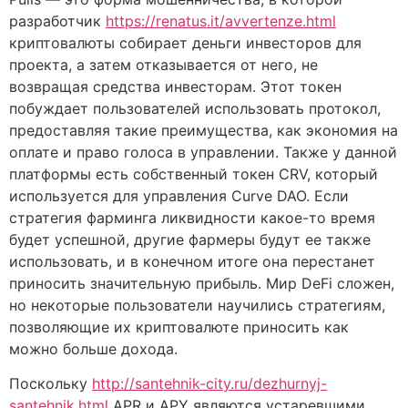
разработчик
https://renatus.it/avvertenze.html
криптовалюты собирает деньги инвесторов для
проекта, а затем отказывается от него, не
возвращая средства инвесторам. Этот токен
побуждает пользователей использовать протокол,
предоставляя такие преимущества, как экономия на
оплате и право голоса в управлении. Также у данной
платформы есть собственный токен CRV, который
используется для управления Curve DAO. Если
стратегия фарминга ликвидности какое-то время
будет успешной, другие фармеры будут ее также
использовать, и в конечном итоге она перестанет
приносить значительную прибыль. Мир DeFi сложен,
но некоторые пользователи научились стратегиям,
позволяющие их криптовалюте приносить как
можно больше дохода.
Поскольку
http://santehnik-city.ru/dezhurnyj-
santehnik.html
APR и APY являются устаревшими