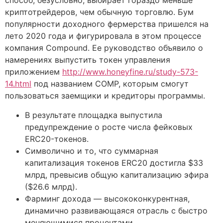
способ, безусловно, выбирает гораздо меньше
криптотрейдеров, чем обычную торговлю. Бум
популярности доходного фермерства пришелся на
лето 2020 года и фигурировала в этом процессе
компания Compound. Ее руководство объявило о
намерениях выпустить токен управления
приложением
http://www.honeyfine.ru/study-573-
14.html
под названием COMP, которым смогут
пользоваться заемщики и кредиторы программы.
В результате площадка выпустила
предупреждение о росте числа фейковых
ERC20-токенов.
Символично и то, что суммарная
капитализация токенов ERC20 достигла $33
млрд, превысив общую капитализацию эфира
($26.6 млрд).
Фарминг дохода — высококонкурентная,
динамично развивающаяся отрасль с быстро
меняющимися процентами.