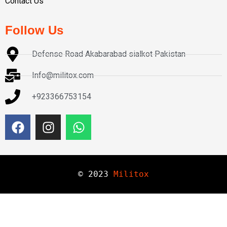
Contact Us
Follow Us
Defense Road Akabarabad sialkot Pakistan
Info@militox.com
+923366753154
© 
2023
Militox