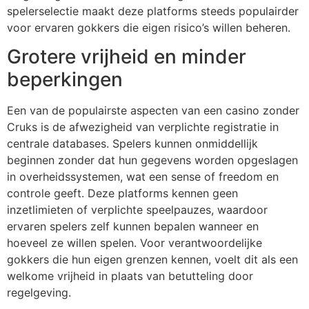
spelerselectie maakt deze platforms steeds populairder
voor ervaren gokkers die eigen risico’s willen beheren.
Grotere vrijheid en minder
beperkingen
Een van de populairste aspecten van een casino zonder
Cruks is de afwezigheid van verplichte registratie in
centrale databases. Spelers kunnen onmiddellijk
beginnen zonder dat hun gegevens worden opgeslagen
in overheidssystemen, wat een sense of freedom en
controle geeft. Deze platforms kennen geen
inzetlimieten of verplichte speelpauzes, waardoor
ervaren spelers zelf kunnen bepalen wanneer en
hoeveel ze willen spelen. Voor verantwoordelijke
gokkers die hun eigen grenzen kennen, voelt dit als een
welkome vrijheid in plaats van betutteling door
regelgeving.