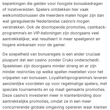
beperkingen die gelden voor hoogste bonusbedragen
of inzetvereisten. Spelers ontdekken hier vaak
welkomstbonussen die meerdere malen hoger zijn dan
wat gereguleerde Nederlandse casino’s mogen
verstrekken. Ook de doorlopende promoties, cashback-
programma’s en VIP-beloningen zijn doorgaans veel
aantrekkelijker, wat resulteert in meer speelgenot en
hogere winkansen voor de gamer.
De soepelheid van bonusregels is een ander cruciaal
pluspunt dat een casino zonder Cruks onderscheidt.
Speeleisen zijn doorgaans minder streng en er zijn
minder restricties op welke spellen meetellen voor het
vrijspelen van bonussen. Loyaliteitsprogramma’s leveren
aanzienlijke voordelen op voor regelmatige spelers, met
speciale tournaments en op maat gemaakte promoties.
Deze casino’s investeren meer in klantenbinding door
aantrekkelijke promoties, omdat ze in een meer
concurrerende globale omgeving opereren waar klanten