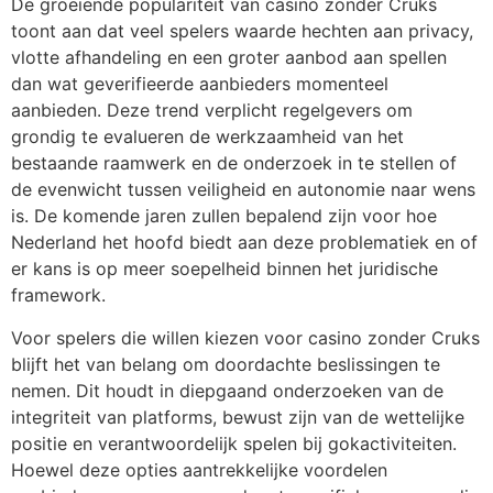
De groeiende populariteit van casino zonder Cruks
toont aan dat veel spelers waarde hechten aan privacy,
vlotte afhandeling en een groter aanbod aan spellen
dan wat geverifieerde aanbieders momenteel
aanbieden. Deze trend verplicht regelgevers om
grondig te evalueren de werkzaamheid van het
bestaande raamwerk en de onderzoek in te stellen of
de evenwicht tussen veiligheid en autonomie naar wens
is. De komende jaren zullen bepalend zijn voor hoe
Nederland het hoofd biedt aan deze problematiek en of
er kans is op meer soepelheid binnen het juridische
framework.
Voor spelers die willen kiezen voor casino zonder Cruks
blijft het van belang om doordachte beslissingen te
nemen. Dit houdt in diepgaand onderzoeken van de
integriteit van platforms, bewust zijn van de wettelijke
positie en verantwoordelijk spelen bij gokactiviteiten.
Hoewel deze opties aantrekkelijke voordelen