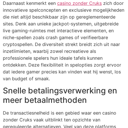
Daarnaast kenmerkt een
casino zonder Cruks
zich door
innovatieve spelconcepten en exclusieve mogelijkheden
die niet altijd beschikbaar zijn op gereglementeerde
sites. Denk aan unieke jackpot-systemen, uitgebreide
live gaming-ruimtes met interactieve elementen, en
niche-spellen zoals crash games of verifieerbare
cryptospellen. De diversiteit strekt breidt zich uit naar
inzetlimieten, waarbij zowel recreatieve als
professionele spelers hun ideale tafels kunnen
ontdekken. Deze flexibiliteit in spelopties zorgt ervoor
dat iedere gamer precies kan vinden wat hij wenst, los
van budget of smaak.
Snelle betalingsverwerking en
meer betaalmethoden
De transactiesnelheid is een gebied waar een casino
zonder Cruks vaak uitblinkt ten opzichte van
gereguleerde alternatieven. Veel van deze platforms