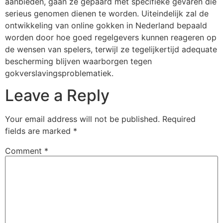
aanbieden, gaan ze gepaard met specifieke gevaren die
serieus genomen dienen te worden. Uiteindelijk zal de
ontwikkeling van online gokken in Nederland bepaald
worden door hoe goed regelgevers kunnen reageren op
de wensen van spelers, terwijl ze tegelijkertijd adequate
bescherming blijven waarborgen tegen
gokverslavingsproblematiek.
Leave a Reply
Your email address will not be published.
Required
fields are marked
*
Comment
*