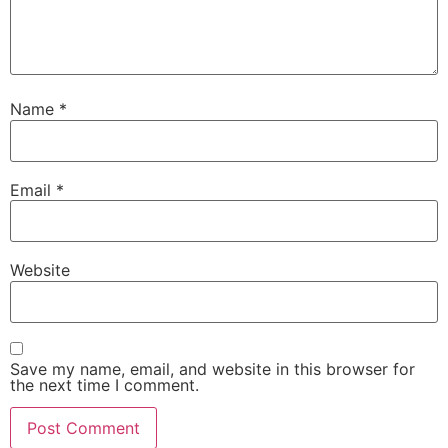
Name
*
Email
*
Website
Save my name, email, and website in this browser for
the next time I comment.