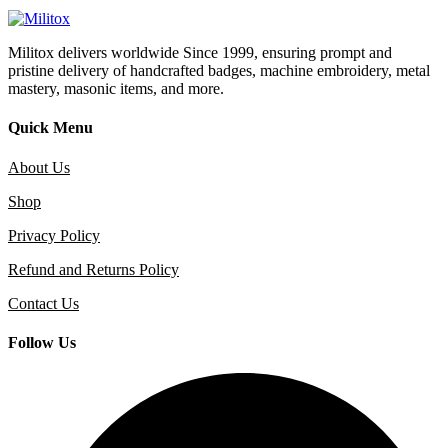
Militox delivers worldwide Since 1999, ensuring prompt and
pristine delivery of handcrafted badges, machine embroidery, metal
mastery, masonic items, and more.
Quick Menu
About Us
Shop
Privacy Policy
Refund and Returns Policy
Contact Us
Follow Us