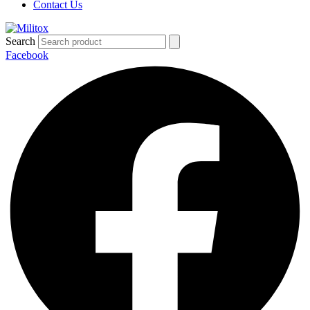
Contact Us
Search
Facebook