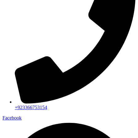
+923366753154
Facebook