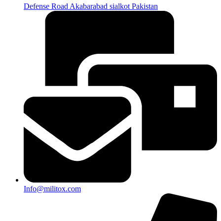
Defense Road Akabarabad sialkot Pakistan
Info@militox.com