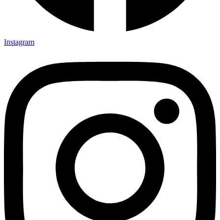
Instagram