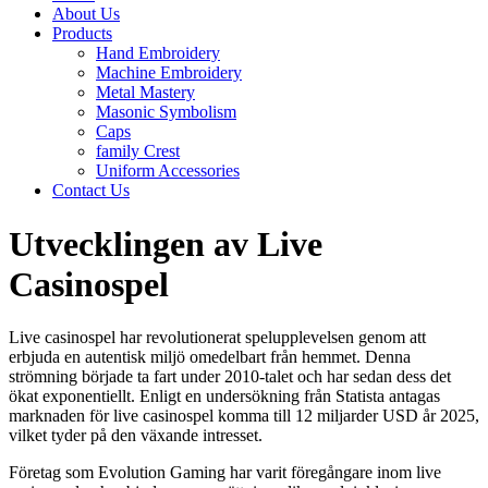
About Us
Products
Hand Embroidery
Machine Embroidery
Metal Mastery
Masonic Symbolism
Caps
family Crest
Uniform Accessories
Contact Us
Utvecklingen av Live
Casinospel
Live casinospel har revolutionerat spelupplevelsen genom att
erbjuda en autentisk miljö omedelbart från hemmet. Denna
strömning började ta fart under 2010-talet och har sedan dess det
ökat exponentiellt. Enligt en undersökning från Statista antagas
marknaden för live casinospel komma till 12 miljarder USD år 2025,
vilket tyder på den växande intresset.
Företag som Evolution Gaming har varit föregångare inom live