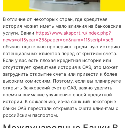
В отличие от некоторых стран, где кредитная
история может иметь мало влияния на банковские
услуги. Банки
https://www.aksport.ru/index.php?
news=off&year=25&paper=on&num=11&script=sc5
обычно тщательно проверяют кредитную историю
потенциальных клиентов перед открытием счета.
Если у вас есть плохая кредитная история или
отсутствует кредитная история в ОАЭ, это может
затруднить открытие счета или привести к более
высоким комиссиям. Поэтому, если вы планируете
открыть банковский счет в ОАЭ, важно уделить
время и внимание улучшению своей кредитной
истории. К сожалению, из-за санкций некоторые
банки ОАЭ перестали открывать счета клиентам с
российским паспортом.
Международные Банки В