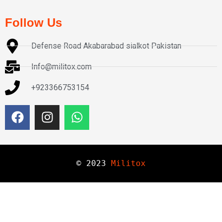
Follow Us
Defense Road Akabarabad sialkot Pakistan
Info@militox.com
+923366753154
© 
2023
Militox