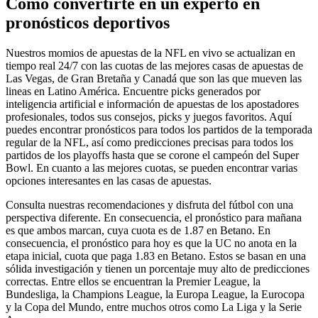
Cómo convertirte en un experto en
pronósticos deportivos
Nuestros momios de apuestas de la NFL en vivo se actualizan en
tiempo real 24/7 con las cuotas de las mejores casas de apuestas de
Las Vegas, de Gran Bretaña y Canadá que son las que mueven las
lineas en Latino América. Encuentre picks generados por
inteligencia artificial e información de apuestas de los apostadores
profesionales, todos sus consejos, picks y juegos favoritos. Aquí
puedes encontrar pronósticos para todos los partidos de la temporada
regular de la NFL, así como predicciones precisas para todos los
partidos de los playoffs hasta que se corone el campeón del Super
Bowl. En cuanto a las mejores cuotas, se pueden encontrar varias
opciones interesantes en las casas de apuestas.
Consulta nuestras recomendaciones y disfruta del fútbol con una
perspectiva diferente. En consecuencia, el pronóstico para mañana
es que ambos marcan, cuya cuota es de 1.87 en Betano. En
consecuencia, el pronóstico para hoy es que la UC no anota en la
etapa inicial, cuota que paga 1.83 en Betano. Estos se basan en una
sólida investigación y tienen un porcentaje muy alto de predicciones
correctas. Entre ellos se encuentran la Premier League, la
Bundesliga, la Champions League, la Europa League, la Eurocopa
y la Copa del Mundo, entre muchos otros como La Liga y la Serie