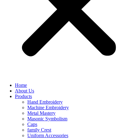
Home
About Us
Products
Hand Embroidery
Machine Embroidery
Metal Mastery
Masonic Symbolism
Caps
family Crest
Uniform Accessories