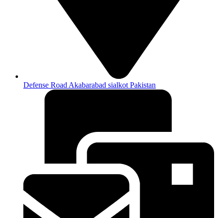
Defense Road Akabarabad sialkot Pakistan