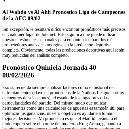
A.
Al Wahda vs Al Ahli Pronóstico Liga de Campeones
de la AFC 09/02
Sin excepción, le resultará difícil encontrar pronósticos más precisos
en cualquier lugar de Internet. Esto significa que puede utilizar
nuestros resúmenes semanales para encontrar los partidos más
prometedores antes de sumergirse en la predicción deportiva
completa. Obviamente, todas las predicciones deportivas aquí serán
muy reducidas del análisis completo.
Pronóstico Quiniela Jornada 40
08/02/2026
Eso sí, recuerda siempre analizar factores como el historial de
enfrentamientos (clave en pronósticos de la Nations League u otros
encuentros de selecciones), el estado de los jugadores o las
particularidades del partido. Del mismo modo que utilizar
herramientas como una calculadora de apuestas es también útil para
optimizar tus ganancias, nuestro objetivo es ayudarte a tomar
mejores decisiones. Mi pronóstico es que el Madrid levantará el
título copero sobre el parqué del moderno Roig Arena, ganando a
los vigentes campeones y también sus dos partidos posteriores en