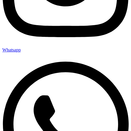
Whatsapp