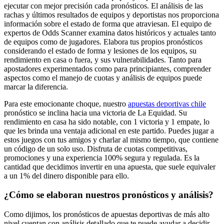
ejecutar con mejor precisión cada pronósticos. El análisis de las
rachas y últimos resultados de equipos y deportistas nos proporciona
información sobre el estado de forma que atraviesan. El equipo de
expertos de Odds Scanner examina datos históricos y actuales tanto
de equipos como de jugadores. Elabora tus propios pronósticos
considerando el estado de forma y lesiones de los equipos, su
rendimiento en casa o fuera, y sus vulnerabilidades. Tanto para
apostadores experimentados como para principiantes, comprender
aspectos como el manejo de cuotas y análisis de equipos puede
marcar la diferencia.
Para este emocionante choque, nuestro
apuestas deportivas chile
pronóstico se inclina hacia una victoria de La Equidad. Su
rendimiento en casa ha sido notable, con 1 victoria y 1 empate, lo
que les brinda una ventaja adicional en este partido. Puedes jugar a
estos juegos con tus amigos y charlar al mismo tiempo, que contiene
un código de un solo uso. Disfruta de cuotas competitivas,
promociones y una experiencia 100% segura y regulada. Es la
cantidad que decidimos invertir en una apuesta, que suele equivaler
a un 1% del dinero disponible para ello.
¿Cómo se elaboran nuestros pronósticos y análisis?
Como dijimos, los pronósticos de apuestas deportivas de más alto
nivel cuentan con análisis detallado que te puede ayudar a decidir