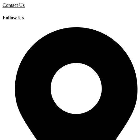
Contact Us
Follow Us