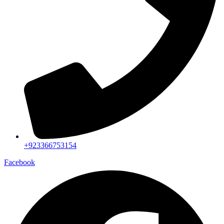
+923366753154
Facebook