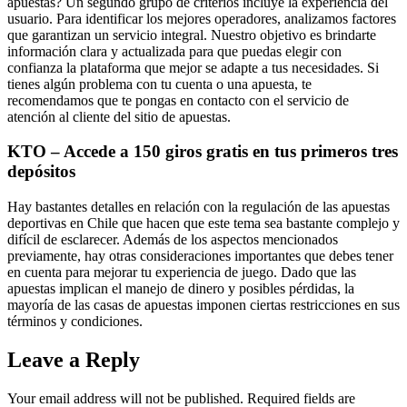
apuestas? Un segundo grupo de criterios incluye la experiencia del
usuario. Para identificar los mejores operadores, analizamos factores
que garantizan un servicio integral. Nuestro objetivo es brindarte
información clara y actualizada para que puedas elegir con
confianza la plataforma que mejor se adapte a tus necesidades. Si
tienes algún problema con tu cuenta o una apuesta, te
recomendamos que te pongas en contacto con el servicio de
atención al cliente del sitio de apuestas.
KTO – Accede a 150 giros gratis en tus primeros tres
depósitos
Hay bastantes detalles en relación con la regulación de las apuestas
deportivas en Chile que hacen que este tema sea bastante complejo y
difícil de esclarecer. Además de los aspectos mencionados
previamente, hay otras consideraciones importantes que debes tener
en cuenta para mejorar tu experiencia de juego. Dado que las
apuestas implican el manejo de dinero y posibles pérdidas, la
mayoría de las casas de apuestas imponen ciertas restricciones en sus
términos y condiciones.
Leave a Reply
Your email address will not be published.
Required fields are