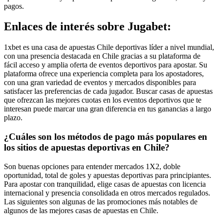
pagos.
Enlaces de interés sobre Jugabet:
1xbet es una casa de apuestas Chile deportivas líder a nivel mundial,
con una presencia destacada en Chile gracias a su plataforma de
fácil acceso y amplia oferta de eventos deportivos para apostar. Su
plataforma ofrece una experiencia completa para los apostadores,
con una gran variedad de eventos y mercados disponibles para
satisfacer las preferencias de cada jugador. Buscar casas de apuestas
que ofrezcan las mejores cuotas en los eventos deportivos que te
interesan puede marcar una gran diferencia en tus ganancias a largo
plazo.
¿Cuáles son los métodos de pago más populares en
los sitios de apuestas deportivas en Chile?
Son buenas opciones para entender mercados 1X2, doble
oportunidad, total de goles y apuestas deportivas para principiantes.
Para apostar con tranquilidad, elige casas de apuestas con licencia
internacional y presencia consolidada en otros mercados regulados.
Las siguientes son algunas de las promociones más notables de
algunos de las mejores casas de apuestas en Chile.