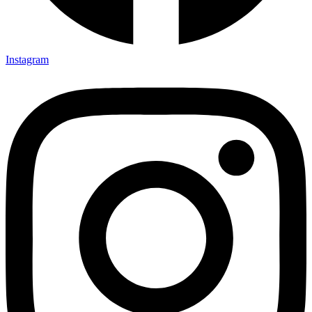
Instagram