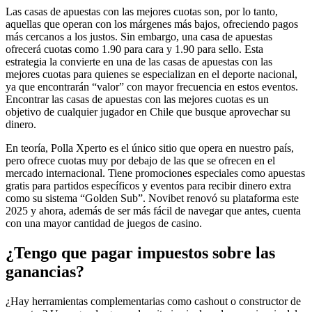
Las casas de apuestas con las mejores cuotas son, por lo tanto,
aquellas que operan con los márgenes más bajos, ofreciendo pagos
más cercanos a los justos. Sin embargo, una casa de apuestas
ofrecerá cuotas como 1.90 para cara y 1.90 para sello. Esta
estrategia la convierte en una de las casas de apuestas con las
mejores cuotas para quienes se especializan en el deporte nacional,
ya que encontrarán “valor” con mayor frecuencia en estos eventos.
Encontrar las casas de apuestas con las mejores cuotas es un
objetivo de cualquier jugador en Chile que busque aprovechar su
dinero.
En teoría, Polla Xperto es el único sitio que opera en nuestro país,
pero ofrece cuotas muy por debajo de las que se ofrecen en el
mercado internacional. Tiene promociones especiales como apuestas
gratis para partidos específicos y eventos para recibir dinero extra
como su sistema “Golden Sub”. Novibet renovó su plataforma este
2025 y ahora, además de ser más fácil de navegar que antes, cuenta
con una mayor cantidad de juegos de casino.
¿Tengo que pagar impuestos sobre las
ganancias?
¿Hay herramientas complementarias como cashout o constructor de