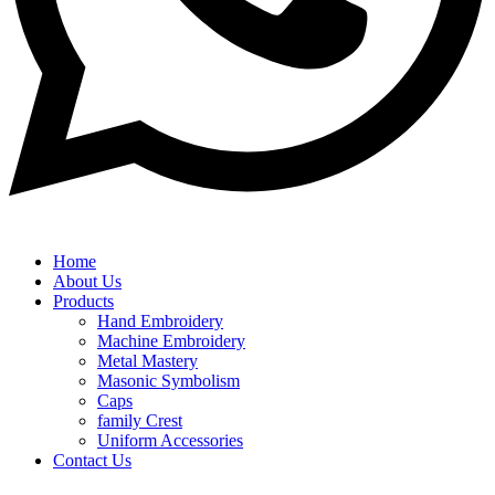
Home
About Us
Products
Hand Embroidery
Machine Embroidery
Metal Mastery
Masonic Symbolism
Caps
family Crest
Uniform Accessories
Contact Us