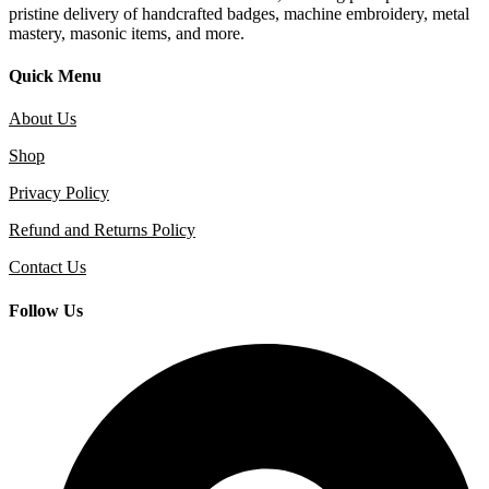
pristine delivery of handcrafted badges, machine embroidery, metal
mastery, masonic items, and more.
Quick Menu
About Us
Shop
Privacy Policy
Refund and Returns Policy
Contact Us
Follow Us