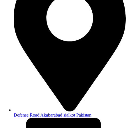
Defense Road Akabarabad sialkot Pakistan