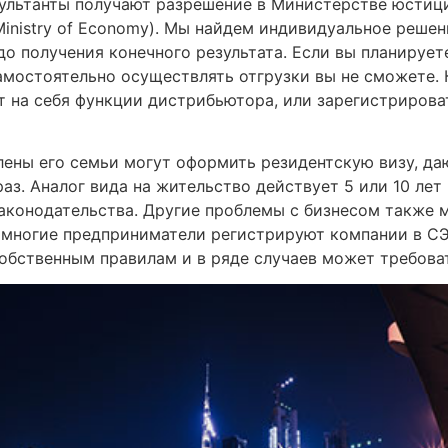
льтанты получают разрешение в Министерстве юстиции (
inistry of Economy). Мы найдем индивидуальное реше
до получения конечного результата. Если вы планирует
амостоятельно осуществлять отгрузки вы не сможете. 
т на себя функции дистрибьютора, или зарегистриров
лены его семьи могут оформить резидентскую визу, д
з. Аналог вида на жительство действует 5 или 10 лет 
конодательства. Другие проблемы с бизнесом также м
многие предприниматели регистрируют компании в СЭ
обственным правилам и в ряде случаев может требоват