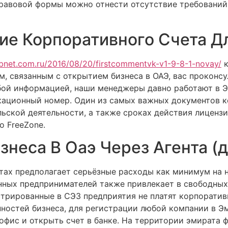
равовой формы можно отнести отсутствие требований
ие Корпоративного Счета Д
ebnet.com.ru/2016/08/20/firstcommentvk-v1-9-8-1-novay/
к
м, связанным с открытием бизнеса в ОАЭ, вас проконс
бой информацией, наши менеджеры давно работают в Э
икационный номер. Один из самых важных документов
льской деятельности, а также сроках действия лицен
о FreeZone.
знеса В Оаэ Через Агента (
атах предполагает серьёзные расходы как минимум на 
нных предпринимателей также привлекает в свободных
истрированные в СЭЗ предприятия не платят корпорати
нностей бизнеса, для регистрации любой компании в Э
офис и открыть счет в банке. На территории эмирата 