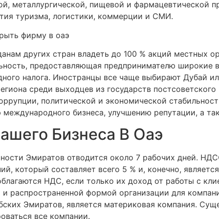
ой, металлургической, пищевой и фармацевтической п
тия туризма, логистики, коммерции и СМИ.
жданам других стран владеть до 100 % акций местных о
льность, предоставляющая предпринимателю широкие в
дного налога. Иностранцы все чаще выбирают Дубай ил
егиона среди выходцев из государств постсоветского
оррупции, политической и экономической стабильност
ю международного бизнеса, улучшению репутации, а та
Вашего Бизнеса В Оаэ
чности Эмиратов отводится около 7 рабочих дней. НД
й, который составляет всего 5 % и, конечно, являетс
облагаются НДС, если только их доход от работы с кл
й и распространенной формой организации для компан
бских Эмиратов, является материковая компания. Сущ
оваться все компании.