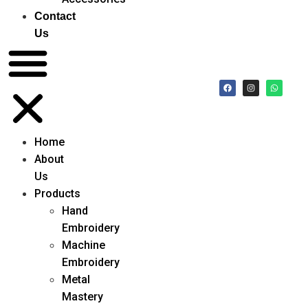
Contact
Us
Home
About
Us
Products
Hand
Embroidery
Machine
Embroidery
Metal
Mastery