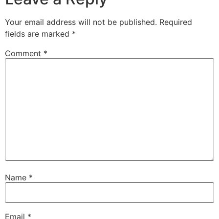
Your email address will not be published.
Required
fields are marked
*
Comment
*
Name
*
Email
*