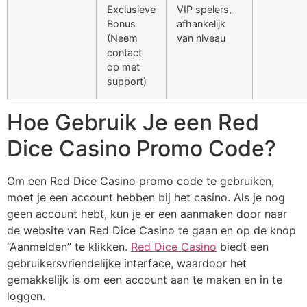
Exclusieve
VIP spelers,
Bonus
afhankelijk
(Neem
van niveau
contact
op met
support)
Hoe Gebruik Je een Red
Dice Casino Promo Code?
Om een Red Dice Casino promo code te gebruiken,
moet je een account hebben bij het casino. Als je nog
geen account hebt, kun je er een aanmaken door naar
de website van Red Dice Casino te gaan en op de knop
“Aanmelden” te klikken.
Red Dice Casino
biedt een
gebruikersvriendelijke interface, waardoor het
gemakkelijk is om een account aan te maken en in te
loggen.