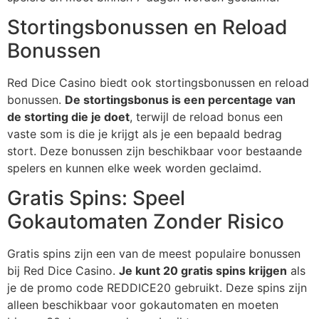
Stortingsbonussen en Reload
Bonussen
Red Dice Casino biedt ook stortingsbonussen en reload
bonussen.
De stortingsbonus is een percentage van
de storting die je doet
, terwijl de reload bonus een
vaste som is die je krijgt als je een bepaald bedrag
stort. Deze bonussen zijn beschikbaar voor bestaande
spelers en kunnen elke week worden geclaimd.
Gratis Spins: Speel
Gokautomaten Zonder Risico
Gratis spins zijn een van de meest populaire bonussen
bij Red Dice Casino.
Je kunt 20 gratis spins krijgen
als
je de promo code REDDICE20 gebruikt. Deze spins zijn
alleen beschikbaar voor gokautomaten en moeten