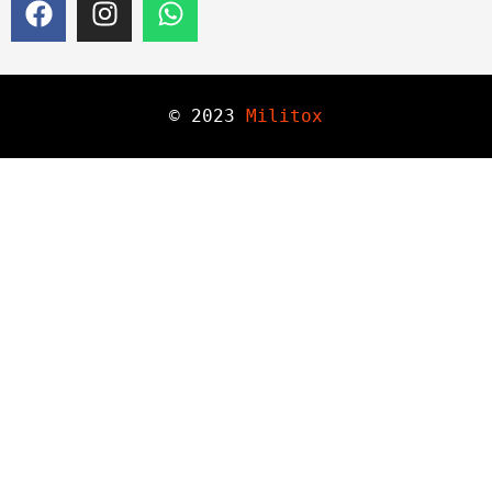
© 
2023
Militox