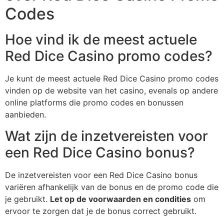
Codes
Hoe vind ik de meest actuele
Red Dice Casino promo codes?
Je kunt de meest actuele Red Dice Casino promo codes
vinden op de website van het casino, evenals op andere
online platforms die promo codes en bonussen
aanbieden.
Wat zijn de inzetvereisten voor
een Red Dice Casino bonus?
De inzetvereisten voor een Red Dice Casino bonus
variëren afhankelijk van de bonus en de promo code die
je gebruikt.
Let op de voorwaarden en condities
om
ervoor te zorgen dat je de bonus correct gebruikt.