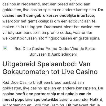
casinos in Nederland, met een breed aanbod aan
gokkasten, live casino spellen en andere kansspelen.
De
casino heeft een gebruikersvriendelijke interface
,
waardoor het gemakkelijk is om een account aan te
maken en in te loggen. Daarnaast biedt het casino een
variety aan bonussen en promo codes, waaronder
welkomstbonussen, stortingsbonussen en gratis spins.
Uitgebreid Spelaanbod: Van
Gokautomaten tot Live Casino
Red Dice Casino biedt een breed aanbod aan
gokkasten, live casino spellen en andere kansspelen.
De
casino heeft een partnership met enkele van de
meest populaire spelontwikkelaars
, waaronder NetEnt,
Microgaming en Evolution Gaming. Dit betekent dat je