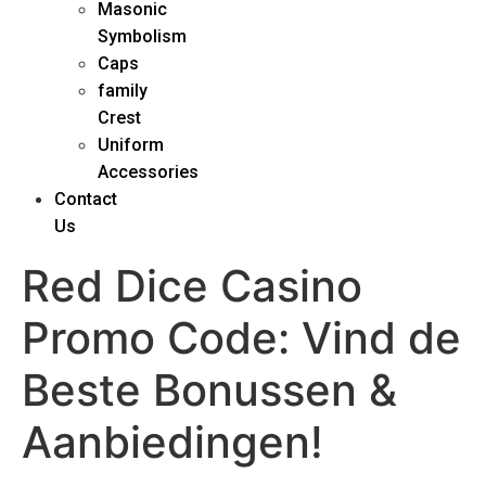
Masonic
Symbolism
Caps
family
Crest
Uniform
Accessories
Contact
Us
Red Dice Casino
Promo Code: Vind de
Beste Bonussen &
Aanbiedingen!