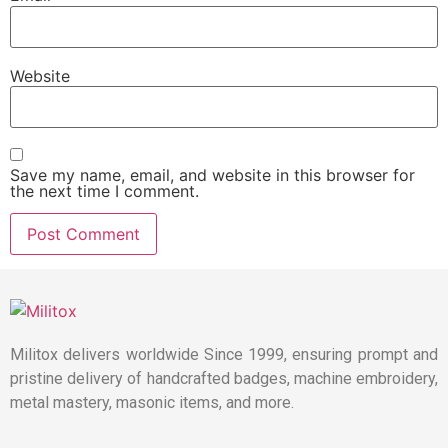
Website
Save my name, email, and website in this browser for
the next time I comment.
Militox delivers worldwide Since 1999, ensuring prompt and
pristine delivery of handcrafted badges, machine embroidery,
metal mastery, masonic items, and more.