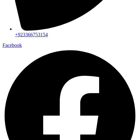
+923366753154
Facebook