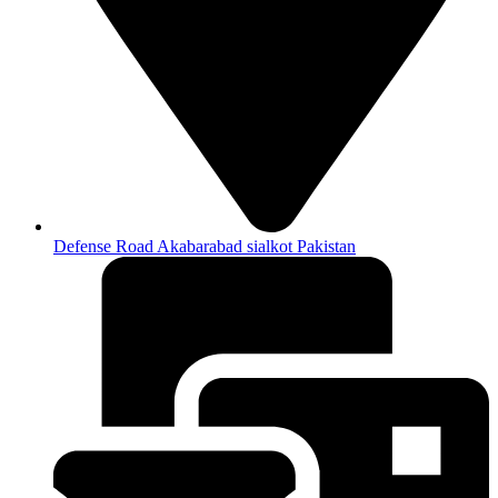
Defense Road Akabarabad sialkot Pakistan