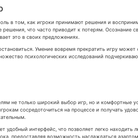
р
роль в том, как игроки принимают решения и восприни
 решения, что часто приводит к потерям. Осознание с
вает это в своих предложениях.
 остановиться. Умение вовремя прекратить игру может
Множество психологических исследований подчеркиваю
елям не только широкий выбор игр, но и комфортные у
игрокам сосредоточиться на процессе и получать удов
кательным.
ает удобный интерфейс, что позволяет легко находить 
ока, предоставляя возможность наслаждаться азартом