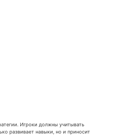
тратегии. Игроки должны учитывать
ько развивает навыки, но и приносит