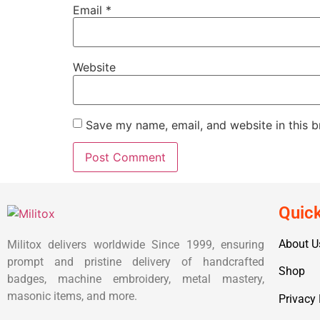
Email
*
Website
Save my name, email, and website in this b
Quic
About U
Militox delivers worldwide Since 1999, ensuring
prompt and pristine delivery of handcrafted
Shop
badges, machine embroidery, metal mastery,
masonic items, and more.
Privacy 