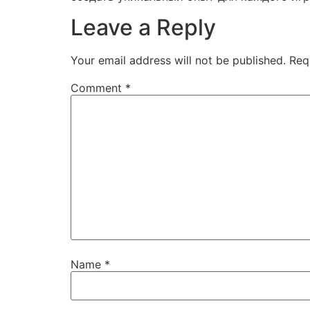
Leave a Reply
Your email address will not be published.
Req
Comment
*
Name
*