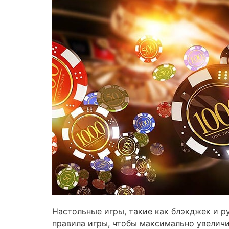
Настольные игры, такие как блэкджек и р
правила игры, чтобы максимально увеличит