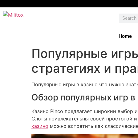
Home
Популярные игры 
стратегиях и пра
Популярные игры в казино что нужно знать
Обзор популярных игр в
Казино Pinco предлагает широкий выбор и
Слоты привлекательны своей простотой и 
казино
можно встретить как классические