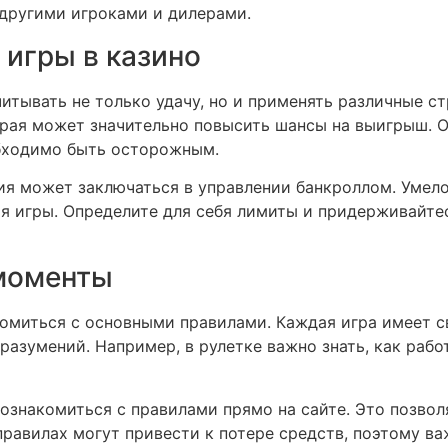
 другими игроками и дилерами.
 игры в казино
итывать не только удачу, но и применять различные с
орая может значительно повысить шансы на выигрыш. Од
бходимо быть осторожным.
егия может заключаться в управлении банкроллом. Уме
я игры. Определите для себя лимиты и придерживайте
 моменты
комиться с основными правилами. Каждая игра имеет с
разумений. Например, в рулетке важно знать, как рабо
ознакомиться с правилами прямо на сайте. Это позвол
 правилах могут привести к потере средств, поэтому в