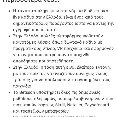
Η ταχύτητα πληρωμών στα νόμιμα διαδικτυακά
live καζίνο στην Ελλάδα, είναι ένας από τους
σημαντικότερους παράγοντες ώστε να κάνεις την
εγγραφή σου σε αυτό.
Στην Ελλάδα, πολλές πλατφόρμες υιοθετούν
καινοτόμες λύσεις όπως ζωντανό καζίνο με
πραγματικούς ντίλερ, VR παιχνίδια και εφαρμογές
για κινητά που επιτρέπουν το παιχνίδι
οπουδήποτε και οποτεδήποτε.
Στην Ελλάδα, η τάση αυτή είναι ιδιαίτερα έντονη,
με τους παίκτες να αναζητούν συνεχώς νέους
τρόπους για να απολαύσουν τα αγαπημένα τους
παιχνίδια.
Το Betsson υποστηρίζει όλες τις δημοφιλείς
μεθόδους πληρωμών, συμπεριλαμβανομένων των
πιστωτικών καρτών, Skrill, Neteller, Paysafecard
και τραπεζικών μεταφορών.