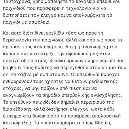
Ταυτόχρονα, χρησιμοποιήστε τα εργαλεία υπεύθυνου
παιχνιδιού που προσφέρει η τεχνολογία για να
διατηρήσετε τον έλεγχο και να απολαμβάνετε το
παιχνίδι με ασφάλεια.
Και αυτό διότι δίνει ευελιξία τόσο ως προς τη
θεματολογία του παιχνιδιού αλλά και όσο ως προς τα
όρια και τους κανονισμούς. Αυτή η αναγνώριση του
κλάδου αντικατοπτρίζει την αφοσίωσή μας στην
παροχή αξιόπιστων, εξειδικευμένων πληροφοριών που
βοηθούν τους παίκτες να περιηγηθούν στον κόσμο των
online καζίνο με εμπιστοσύνη. Οι υπεύθυνοι πάροχοι
ενθαρρύνουν τους χρήστες να θέτουν ρεαλιστικούς
στόχους, να μην παίζουν υπό πίεση και να
αναγνωρίζουν τα σημάδια υπερβολικής ενασχόλησης.
Το υπεύθυνο παιχνίδι δεν σημαίνει περιορισμό της
διασκέδασης, αλλά διατήρηση ελέγχου, ώστε κάθε
εμπειρία στα διαδικτυακά να παραμένει απολαυστική
και ασφαλής. Τα κρυπτονομίσματα όπως Bitcoin,