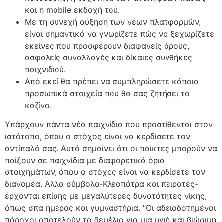
και η mobile εκδοχή του.
Με τη συνεχή αύξηση των νέων πλατφορμών,
είναι σημαντικό να γνωρίζετε πώς να ξεχωρίζετε
εκείνες που προσφέρουν διαφανείς όρους,
ασφαλείς συναλλαγές και δίκαιες συνθήκες
παιχνιδιού.
Από εκεί θα πρέπει να συμπληρώσετε κάποια
προσωπικά στοιχεία που θα σας ζητήσει το
καζίνο.
Υπάρχουν πάντα νέα παιχνίδια που προστίθενται στον
ιστότοπο, όπου ο στόχος είναι να κερδίσετε τον
αντίπαλό σας. Αυτό σημαίνει ότι οι παίκτες μπορούν να
παίξουν σε παιχνίδια με διαφορετικά όρια
στοιχημάτων, όπου ο στόχος είναι να κερδίσετε τον
διανομέα. Άλλα σύμβολα-Κλεοπάτρα και πειρατές-
έρχονται επίσης με μεγαλύτερες δυνατότητες νίκης,
όπως σπα ημέρας και γυμναστήρια. “Οι αδειοδοτημένοι
πάροχοι αποτελούν το θεμέλιο για μια υγιή και βιώσιμη