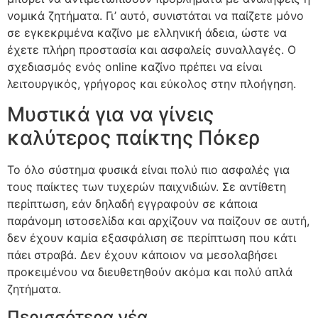
νομικά ζητήματα. Γι’ αυτό, συνιστάται να παίζετε μόνο
σε εγκεκριμένα καζίνο με ελληνική άδεια, ώστε να
έχετε πλήρη προστασία και ασφαλείς συναλλαγές. Ο
σχεδιασμός ενός online καζίνο πρέπει να είναι
λειτουργικός, γρήγορος και εύκολος στην πλοήγηση.
Μυστικά για να γίνεις
καλύτερος παίκτης Πόκερ
Το όλο σύστημα φυσικά είναι πολύ πιο ασφαλές για
τους παίκτες των τυχερών παιχνιδιών. Σε αντίθετη
περίπτωση, εάν δηλαδή εγγραφούν σε κάποια
παράνομη ιστοσελίδα και αρχίζουν να παίζουν σε αυτή,
δεν έχουν καμία εξασφάλιση σε περίπτωση που κάτι
πάει στραβά. Δεν έχουν κάποιον να μεσολαβήσει
προκειμένου να διευθετηθούν ακόμα και πολύ απλά
ζητήματα.
Περισσότερα νέα…