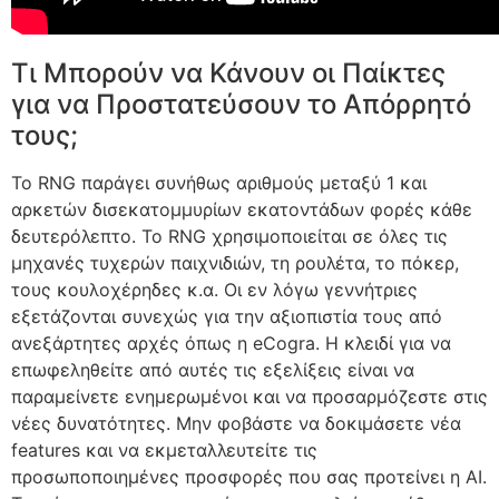
Τι Μπορούν να Κάνουν οι Παίκτες
για να Προστατεύσουν το Απόρρητό
τους;
Το RNG παράγει συνήθως αριθμούς μεταξύ 1 και
αρκετών δισεκατομμυρίων εκατοντάδων φορές κάθε
δευτερόλεπτο. Το RNG χρησιμοποιείται σε όλες τις
μηχανές τυχερών παιχνιδιών, τη ρουλέτα, το πόκερ,
τους κουλοχέρηδες κ.α. Οι εν λόγω γεννήτριες
εξετάζονται συνεχώς για την αξιοπιστία τους από
ανεξάρτητες αρχές όπως η eCogra. Η κλειδί για να
επωφεληθείτε από αυτές τις εξελίξεις είναι να
παραμείνετε ενημερωμένοι και να προσαρμόζεστε στις
νέες δυνατότητες. Μην φοβάστε να δοκιμάσετε νέα
features και να εκμεταλλευτείτε τις
προσωποποιημένες προσφορές που σας προτείνει η AI.