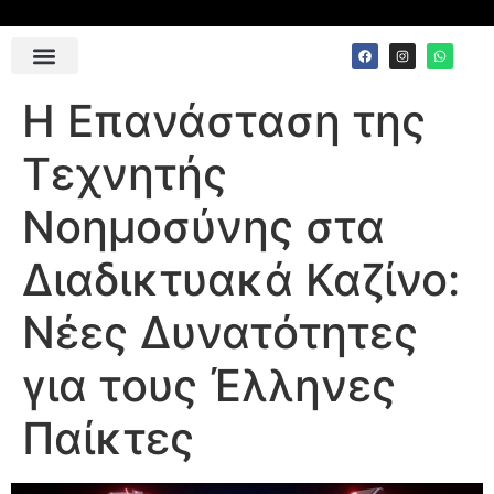
Contact Us
Η Επανάσταση της
Τεχνητής
Νοημοσύνης στα
Διαδικτυακά Καζίνο:
Νέες Δυνατότητες
για τους Έλληνες
Παίκτες