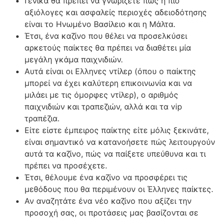
Γενικά θα πρέπει να γνωρίζετε πως η πιο
αξιόλογες και ασφαλείς περιοχές αδειοδότησης
είναι το Ηνωμένο Βασίλειο και η Μάλτα.
Έτσι, ένα καζίνο που θέλει να προσελκύσει
αρκετούς παίκτες θα πρέπει να διαθέτει μία
μεγάλη γκάμα παιχνιδιών.
Αυτά είναι οι Ελληνες ντίλερ (όπου ο παίκτης
μπορεί να έχει καλύτερη επικοινωνία και να
μιλάει με τις όμορφες ντίλερ), ο αριθμός
παιχνιδιών και τραπεζιών, αλλά και τα vip
τραπέζια.
Είτε είστε έμπειρος παίκτης είτε μόλις ξεκινάτε,
είναι σημαντικό να κατανοήσετε πώς λειτουργούν
αυτά τα καζίνο, πώς να παίξετε υπεύθυνα και τι
πρέπει να προσέχετε.
Έτσι, θέλουμε ένα καζίνο να προσφέρει τις
μεθόδους που θα περιμένουν οι Έλληνες παίκτες.
Αν αναζητάτε ένα νέο καζίνο που αξίζει την
προσοχή σας, οι προτάσεις μας βασίζονται σε