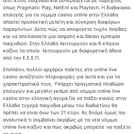
από 4.000 παιχνίδια και συνεργάζεται με παρόχους
όπως Pragmatic Play, NetEnt και Playtech. Η διαδικασία
επιλογής για τα νόμιμα casino online στην Ελλάδα
απαιτεί προσεκτική μελέτη και σύγκριση διαφόρων
παραγόντων. Δείτε πώς να αποφύγετε τυχόν παγίδες
και να απολαύσετε μία ασφαλή και δίκαιη εμπειρία
παιχνιδιού. Στην Ελλάδα λειτουργούν και 8 επίγεια
καζίνο τα οποία λειτουργούν με διαφορετική άδεια
από την Ε.Ε.Ε.Π.
Επιπλέον, πολλοί αρχάριοι παίκτες στα online live
casino αναζητούν πληροφορίες για αυτά και για τα
χαρακτηριστικά τους. Υπάρχει πραγματικά πληθώρα
επιλογών και μεγάλη γκάμα από νόμιμα online live
casino στην ελληνική αγορά.Για να παίξει κανείς στην
Ελλάδα τυχερά παιχνίδια μέσω του διαδικτύου θα
πρέπει να είναι άνω των 21 ετών. Ας δούμε όμως πιο
αναλυτικά τι συμβαίνει ακριβώς με τα νεα νόμιμα
online live καζίνο και πώς ακριβώς μπορείτε να παίξετε
σε αυτά.