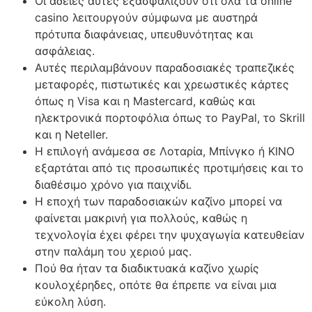
Οι άδειες αυτές εξασφαλίζουν ότι όλα τα online
casino λειτουργούν σύμφωνα με αυστηρά
πρότυπα διαφάνειας, υπευθυνότητας και
ασφάλειας.
Αυτές περιλαμβάνουν παραδοσιακές τραπεζικές
μεταφορές, πιστωτικές και χρεωστικές κάρτες
όπως η Visa και η Mastercard, καθώς και
ηλεκτρονικά πορτοφόλια όπως το PayPal, το Skrill
και η Neteller.
Η επιλογή ανάμεσα σε Λοταρία, Μπίνγκο ή ΚΙΝΟ
εξαρτάται από τις προσωπικές προτιμήσεις και το
διαθέσιμο χρόνο για παιχνίδι.
Η εποχή των παραδοσιακών καζίνο μπορεί να
φαίνεται μακρινή για πολλούς, καθώς η
τεχνολογία έχει φέρει την ψυχαγωγία κατευθείαν
στην παλάμη του χεριού μας.
Πού θα ήταν τα διαδικτυακά καζίνο χωρίς
κουλοχέρηδες, οπότε θα έπρεπε να είναι μια
εύκολη λύση.