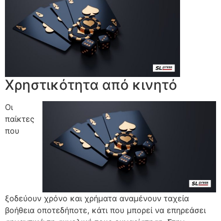
Χρηστικότητα από κινητό
Οι
παίκτες
που
ξοδεύουν χρόνο και χρήματα αναμένουν ταχεία
βοήθεια οποτεδήποτε, κάτι που μπορεί να επηρεάσει