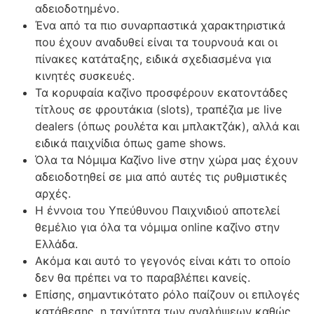
αδειοδοτημένο.
Ένα από τα πιο συναρπαστικά χαρακτηριστικά
που έχουν αναδυθεί είναι τα τουρνουά και οι
πίνακες κατάταξης, ειδικά σχεδιασμένα για
κινητές συσκευές.
Τα κορυφαία καζίνο προσφέρουν εκατοντάδες
τίτλους σε φρουτάκια (slots), τραπέζια με live
dealers (όπως ρουλέτα και μπλακτζάκ), αλλά και
ειδικά παιχνίδια όπως game shows.
Όλα τα Νόμιμα Καζίνο live στην χώρα μας έχουν
αδειοδοτηθεί σε μια από αυτές τις ρυθμιστικές
αρχές.
Η έννοια του Υπεύθυνου Παιχνιδιού αποτελεί
θεμέλιο για όλα τα νόμιμα online καζίνο στην
Ελλάδα.
Ακόμα και αυτό το γεγονός είναι κάτι το οποίο
δεν θα πρέπει να το παραβλέπει κανείς.
Επίσης, σημαντικότατο ρόλο παίζουν οι επιλογές
κατάθεσης, η ταχύτητα των αναλήψεων καθώς