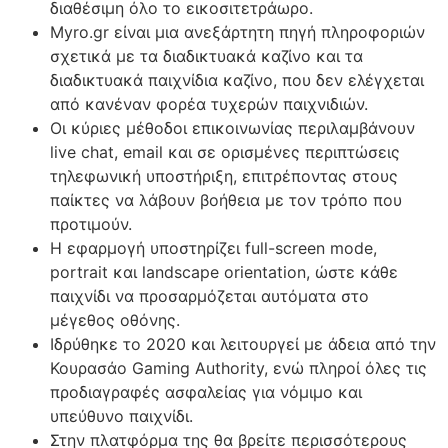
διαθέσιμη όλο το εικοσιτετράωρο.
Myro.gr είναι μια ανεξάρτητη πηγή πληροφοριών
σχετικά με τα διαδικτυακά καζίνο και τα
διαδικτυακά παιχνίδια καζίνο, που δεν ελέγχεται
από κανέναν φορέα τυχερών παιχνιδιών.
Οι κύριες μέθοδοι επικοινωνίας περιλαμβάνουν
live chat, email και σε ορισμένες περιπτώσεις
τηλεφωνική υποστήριξη, επιτρέποντας στους
παίκτες να λάβουν βοήθεια με τον τρόπο που
προτιμούν.
Η εφαρμογή υποστηρίζει full-screen mode,
portrait και landscape orientation, ώστε κάθε
παιχνίδι να προσαρμόζεται αυτόματα στο
μέγεθος οθόνης.
Ιδρύθηκε το 2020 και λειτουργεί με άδεια από την
Κουρασάο Gaming Authority, ενώ πληροί όλες τις
προδιαγραφές ασφαλείας για νόμιμο και
υπεύθυνο παιχνίδι.
Στην πλατφόρμα της θα βρείτε περισσότερους