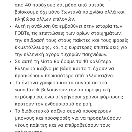
από 40 παρόχους και μέσα από αυτούς
βρίσκουμε όχι μόνο ζωντανά παιχνίδια αλλά και
πληθώρα άλλων επιλογών.
Αυτή η ανάλυση θα εμβαθύνει στην ιστορία των
FOBTs, τις επιπτώσεις των ορίων στοιχημάτων,
την επίδρασή τους στους παίκτες και τους φορείς
εκμετάλλευσης, και τις ευρύτερες επιπτώσεις για
την ελληνική αγορά τυχερών παιχνιδιών.
Σε αυτή τη λίστα θα δούμε τα 10 καλύτερα
Ελληνικά καζίνο με βάση και το τι έχουν να
προσφέρουν περισσότερο από άλλα καζίνο.
Τα έντονα γραφικά και τα συναρπαστικά
soundtrack βελτιώνουν την απορροφητική
ατμόσφαιρα, ενώ οι γρήγοροι χρόνοι φόρτωσης
κρατούν τον ενθουσιασμό σε ροή.
Τα διαδικτυακά καζίνο συχνά προσφέρουν
μπόνους και προσφορές για να προσελκύσουν
νέους παίκτες και να επιβραβεύσουν τους
υπάρχοντες.