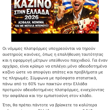
Οι νόμιμες πλατφόρμες υποχρεούνται να τηρούν
αυστηρούς κανόνες, όπως η επαλήθευση ταυτότητας
και η εφαρμογή μέτρων υπεύθυνου παιχνιδιού. Για έναν
αρχάριο, είναι κρίσιμο να επιλέγει μόνο αδειοδοτημένα
καζίνο ώστε να αποφύγει απάτες και προβλήματα με
τις πληρωμές. Σύμφωνα με πρόσφατα στατιστικά,
πάνω από το 60% των παικτών στην Ελλάδα
προτιμούν αδειοδοτημένες πλατφόρμες, ενισχύοντας
την ασφάλεια και την εμπιστοσύνη στον κλάδο.
Έτσι, θα πρέπει πάντοτε να βρίσκετε τα καλύτερα