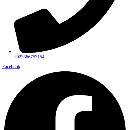
+923366753154
Facebook