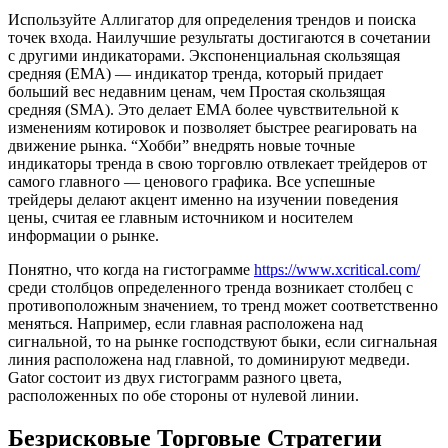
Используйте Аллигатор для определения трендов и поиска
точек входа. Наилучшие результаты достигаются в сочетании
с другими индикаторами. Экспоненциальная скользящая
средняя (EMA) — индикатор тренда, который придает
больший вес недавним ценам, чем Простая скользящая
средняя (SMA). Это делает EMA более чувствительной к
изменениям котировок и позволяет быстрее реагировать на
движение рынка. “Хобби” внедрять новые точные
индикаторы тренда в свою торговлю отвлекает трейдеров от
самого главного — ценового графика. Все успешные
трейдеры делают акцент именно на изучении поведения
цены, считая ее главным источником и носителем
информации о рынке.
Понятно, что когда на гистограмме
https://www.xcritical.com/
среди столбцов определенного тренда возникает столбец с
противоположным значением, то тренд может соответственно
меняться. Например, если главная расположена над
сигнальной, то на рынке господствуют быки, если сигнальная
линия расположена над главной, то доминируют медведи.
Gator состоит из двух гистограмм разного цвета,
расположенных по обе стороны от нулевой линии.
Безрисковые Торговые Стратегии