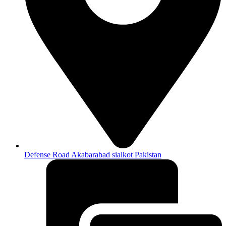
Defense Road Akabarabad sialkot Pakistan