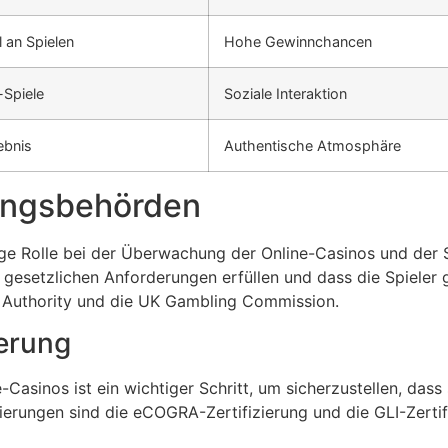
l an Spielen
Hohe Gewinnchancen
-Spiele
Soziale Interaktion
ebnis
Authentische Atmosphäre
rungsbehörden
e Rolle bei der Überwachung der Online-Casinos und der Sic
ie gesetzlichen Anforderungen erfüllen und dass die Spieler
 Authority und die UK Gambling Commission.
ierung
e-Casinos ist ein wichtiger Schritt, um sicherzustellen, das
ierungen sind die eCOGRA-Zertifizierung und die GLI-Zertifi