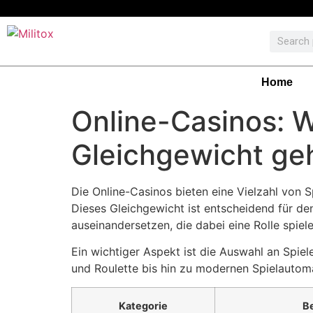
Home
Online-Casinos: W
Gleichgewicht ge
Die Online-Casinos bieten eine Vielzahl von S
Dieses Gleichgewicht ist entscheidend für de
auseinandersetzen, die dabei eine Rolle spiele
Ein wichtiger Aspekt ist die Auswahl an Spiel
und Roulette bis hin zu modernen Spielautomat
Kategorie
B