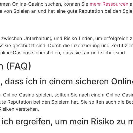
samen Online-Casino suchen, können Sie
mehr Ressourcen
au
te von Spielen an und hat eine gute Reputation bei den Spiel
zwischen Unterhaltung und Risiko finden, um erfolgreich zu 
s sie geschützt sind. Durch die Lizenzierung und Zertifizi
ine-Casinos sicherstellen, dass sie fair und sicher sind.
n (FAQ)
n, dass ich in einem sicheren Onli
en Online-Casino spielen, sollten Sie nach einem Online-Cas
ute Reputation bei den Spielern hat. Sie sollten auch die 
Risiken verstehen.
h ergreifen, um mein Risiko zu 