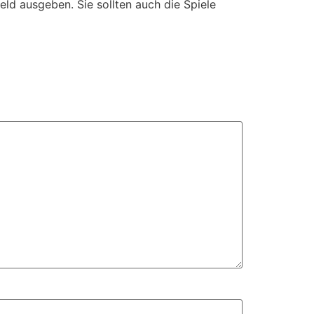
Geld ausgeben. Sie sollten auch die Spiele