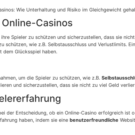
 Online-Casinos
re Spieler zu schützen und sicherzustellen, dass sie nicht z
 schützen, wie z.B. Selbstausschluss und Verlustlimits. Ei
it dem Glücksspiel haben.
ahmen, um die Spieler zu schützen, wie z.B.
Selbstaussch
eren und sicherzustellen, dass sie nicht zu viel Geld verlier
elererfahrung
 bei der Entscheidung, ob ein Online-Casino erfolgreich ist
Erfahrung haben, indem sie eine
benutzerfreundliche
Websit