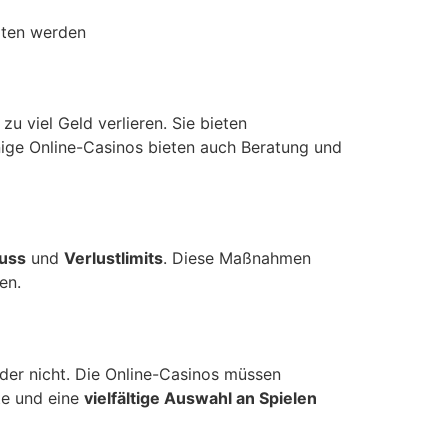
u viel Geld verlieren. Sie bieten
nige Online-Casinos bieten auch Beratung und
luss
und
Verlustlimits
. Diese Maßnahmen
en.
 oder nicht. Die Online-Casinos müssen
e und eine
vielfältige Auswahl an Spielen