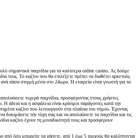
ολύ σημαντικά παιχνίδια για τα καλύτερα online casino. Ας δούμε
δια τους. Το καζίνο που θα επιλέξετε πρέπει να διαθέτει αρκετούς
 ανά πάσα στιγμή μέσα στο 24ωρο. Η εταιρεία είναι γνωστή για τα
 απολαύσετε τυχερά παιχνίδια, προσφέροντας στους χρήστες
 Η άδεια και η ασφάλεια είναι κρίσιμοι παράγοντες κατά την
δοτημένα καζίνο που λειτουργούν στα πλαίσια του νόμου. Έχοντας
να δοκιμάσετε την τύχη σας και να απολαύσετε τα παιχνίδια και τις
ίδια καζίνο έχουν τη μοναδικότητά τους και προσφέρουν
ρο από όσο μπορείτε να χάσετε, από 1 έως 5 τροχούς θα καλύπτονται