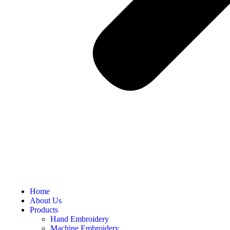
Home
About Us
Products
Hand Embroidery
Machine Embroidery