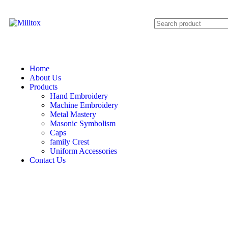
Home
About Us
Products
Hand Embroidery
Machine Embroidery
Metal Mastery
Masonic Symbolism
Caps
family Crest
Uniform Accessories
Contact Us