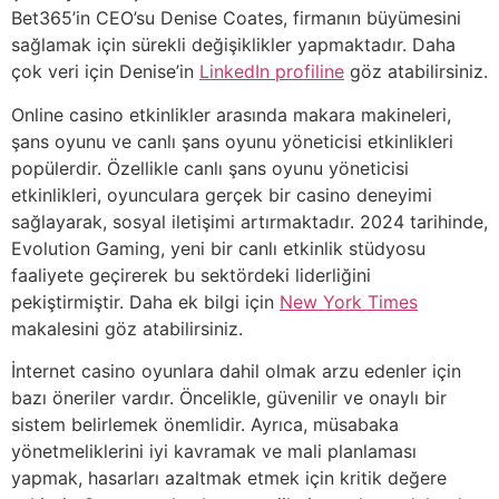
Bet365’in CEO’su Denise Coates, firmanın büyümesini
sağlamak için sürekli değişiklikler yapmaktadır. Daha
çok veri için Denise’in
LinkedIn profiline
göz atabilirsiniz.
Online casino etkinlikler arasında makara makineleri,
şans oyunu ve canlı şans oyunu yöneticisi etkinlikleri
popülerdir. Özellikle canlı şans oyunu yöneticisi
etkinlikleri, oyunculara gerçek bir casino deneyimi
sağlayarak, sosyal iletişimi artırmaktadır. 2024 tarihinde,
Evolution Gaming, yeni bir canlı etkinlik stüdyosu
faaliyete geçirerek bu sektördeki liderliğini
pekiştirmiştir. Daha ek bilgi için
New York Times
makalesini göz atabilirsiniz.
İnternet casino oyunlara dahil olmak arzu edenler için
bazı öneriler vardır. Öncelikle, güvenilir ve onaylı bir
sistem belirlemek önemlidir. Ayrıca, müsabaka
yönetmeliklerini iyi kavramak ve mali planlaması
yapmak, hasarları azaltmak etmek için kritik değere