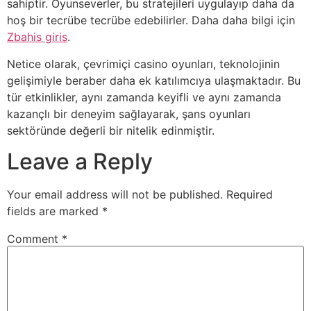
sahiptir. Oyunseverler, bu stratejileri uygulayıp daha da
hoş bir tecrübe tecrübe edebilirler. Daha daha bilgi için
Zbahis giris
.
Netice olarak, çevrimiçi casino oyunları, teknolojinin
gelişimiyle beraber daha ek katılımcıya ulaşmaktadır. Bu
tür etkinlikler, aynı zamanda keyifli ve aynı zamanda
kazançlı bir deneyim sağlayarak, şans oyunları
sektöründe değerli bir nitelik edinmiştir.
Leave a Reply
Your email address will not be published.
Required
fields are marked
*
Comment
*