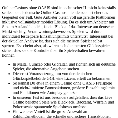
Online Casinos ohne OASIS sind in technischer Hinsicht keinesfalls
schlechter als deutsche Online Casinos – tendenziell ist eher das
Gegenteil der Fall. Gute Anbieter bieten voll ausgereifte Plattformen
inklusive vollständiger mobiler Lösung. Da es sich um Anbieter mit
Sitz im Ausland handelt, ist ein Blick auf das Interesse am deutschen
Markt wichtig. Verantwortungsbewusstes Spielen wird durch
individuell festlegbare Einzahlungslimits unterstützt. Interessant bei
der aktuellen Analyse ist, dass sich die meisten Spieler selbst
sperren. Es scheint also, als wären sich die meisten Glücksspieler
sicher, dass sie die Kontrolle über ihr Spielverhalten bewahren
können.
In Malta, Curacao oder Gibraltar, und richten sich an deutsche
Spieler, die alternative Angebote suchen.
Dieser ist Voraussetzung, um von der deutschen
Glücksspielbehörde GGL eine Lizenz erteilt zu bekommen.
So kannst Du etwa in einem Casino ohne OASIS Freispiele
und nicht-limitierte Bonusaktionen, größere Einzahlungslimits
und Funktionen wie Autoplay genießen.
In unserem Test ist uns besonders aufgefallen, dass das Live-
Casino beliebte Spiele wie Blackjack, Baccarat, Würfeln und
Poker sowie spannende Spielshows umfasst.
Ein weiterer Vorteil ist die große Auswahl an
Zahlungsmethoden, die schnelle und sichere Transaktionen