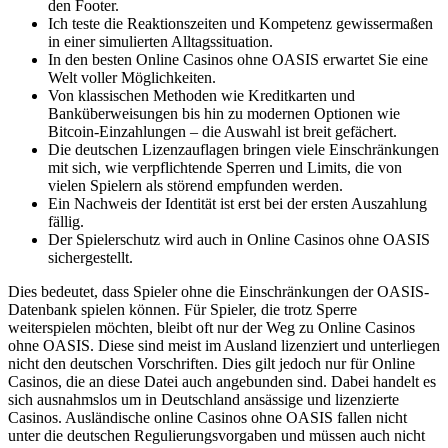
den Footer.
Ich teste die Reaktionszeiten und Kompetenz gewissermaßen
in einer simulierten Alltagssituation.
In den besten Online Casinos ohne OASIS erwartet Sie eine
Welt voller Möglichkeiten.
Von klassischen Methoden wie Kreditkarten und
Banküberweisungen bis hin zu modernen Optionen wie
Bitcoin-Einzahlungen – die Auswahl ist breit gefächert.
Die deutschen Lizenzauflagen bringen viele Einschränkungen
mit sich, wie verpflichtende Sperren und Limits, die von
vielen Spielern als störend empfunden werden.
Ein Nachweis der Identität ist erst bei der ersten Auszahlung
fällig.
Der Spielerschutz wird auch in Online Casinos ohne OASIS
sichergestellt.
Dies bedeutet, dass Spieler ohne die Einschränkungen der OASIS-
Datenbank spielen können. Für Spieler, die trotz Sperre
weiterspielen möchten, bleibt oft nur der Weg zu Online Casinos
ohne OASIS. Diese sind meist im Ausland lizenziert und unterliegen
nicht den deutschen Vorschriften. Dies gilt jedoch nur für Online
Casinos, die an diese Datei auch angebunden sind. Dabei handelt es
sich ausnahmslos um in Deutschland ansässige und lizenzierte
Casinos. Ausländische online Casinos ohne OASIS fallen nicht
unter die deutschen Regulierungsvorgaben und müssen auch nicht