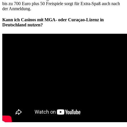
bis zu 700 Euro plus 50 Freispiele sorgt für Extra-Spaß auch nach
der Anmeldung.
Kann ich Casinos mit MGA- oder Curaçao-Lizenz in
Deutschland nutzen?