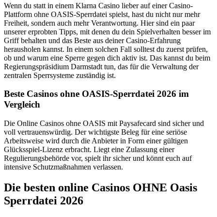
Wenn du statt in einem Klarna Casino lieber auf einer Casino-
Plattform ohne OASIS-Sperrdatei spielst, hast du nicht nur mehr
Freiheit, sondern auch mehr Verantwortung. Hier sind ein paar
unserer erprobten Tipps, mit denen du dein Spielverhalten besser im
Griff behalten und das Beste aus deiner Casino-Erfahrung
herausholen kannst. In einem solchen Fall solltest du zuerst prüfen,
ob und warum eine Sperre gegen dich aktiv ist. Das kannst du beim
Regierungspräsidium Darmstadt tun, das für die Verwaltung der
zentralen Sperrsysteme zuständig ist.
Beste Casinos ohne OASIS-Sperrdatei 2026 im
Vergleich
Die Online Casinos ohne OASIS mit Paysafecard sind sicher und
voll vertrauenswürdig. Der wichtigste Beleg für eine seriöse
Arbeitsweise wird durch die Anbieter in Form einer gültigen
Glücksspiel-Lizenz erbracht. Liegt eine Zulassung einer
Regulierungsbehörde vor, spielt ihr sicher und könnt euch auf
intensive Schutzmaßnahmen verlassen.
Die besten online Casinos OHNE Oasis
Sperrdatei 2026