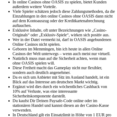
In online Casinos ohne OASIS zu spielen, bietet Kunden
außerdem weitere Vorteile.
Viele Spieler schätzen jedoch diese Zahlungsmethoden, da die
Einzahlungen in den online Casinos ohne OASIS dann nicht
auf dem Kontoauszug oder der Kreditkartenabrechnung
auftauchen.
Exklusive Inhalte, oft unter Bezeichnungen wie „Casino-
Originals“ oder „Exklusiv-Spiele“, wirken sich positiv aus.
Wer in der Datei vermerkt ist, darf in OASIS angebundenen
Online Casinos nicht spielen.
Geboren im Memmingen, bin ich heute in allen Online
Casinos der Welt unterwegs – wenn auch meist nur virtuell.
Natürlich muss man auf die Sicherheit achten, wenn man
ohne OASIS spielen will.
Diese Freiheit macht das Gameplay nicht nur flexibler,
sondern auch deutlich angenehmer.
Da es sich um Anbieter mit Sitz im Ausland handelt, ist ein
Blick auf das Interesse am deutschen Markt wichtig.
Ergänzt wird dies durch ein wöchentliches Cashback von
10% auf Verluste, was eine interessante
Sicherheitskomponente darstellt.
Du kaufst Dir Deinen Paysafe-Code online oder im
stationären Handel und kannst diesen an der Casino-Kasse
verwenden.
In Deutschland gilt ein Einsatzlimit in Höhe von 1 EUR pro