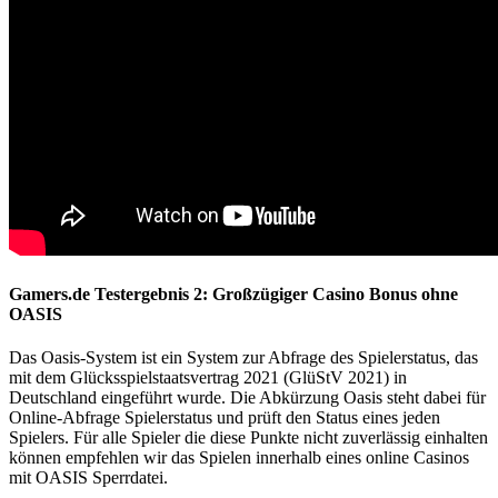
Gamers.de Testergebnis 2: Großzügiger Casino Bonus ohne
OASIS
Das Oasis-System ist ein System zur Abfrage des Spielerstatus, das
mit dem Glücksspielstaatsvertrag 2021 (GlüStV 2021) in
Deutschland eingeführt wurde. Die Abkürzung Oasis steht dabei für
Online-Abfrage Spielerstatus und prüft den Status eines jeden
Spielers. Für alle Spieler die diese Punkte nicht zuverlässig einhalten
können empfehlen wir das Spielen innerhalb eines online Casinos
mit OASIS Sperrdatei.