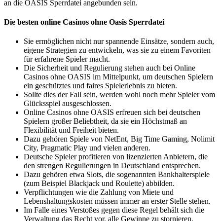
an die OASIS Sperrdatei angebunden sein.
Die besten online Casinos ohne Oasis Sperrdatei
Sie ermöglichen nicht nur spannende Einsätze, sondern auch,
eigene Strategien zu entwickeln, was sie zu einem Favoriten
für erfahrene Spieler macht.
Die Sicherheit und Regulierung stehen auch bei Online
Casinos ohne OASIS im Mittelpunkt, um deutschen Spielern
ein geschütztes und faires Spielerlebnis zu bieten.
Sollte dies der Fall sein, werden wohl noch mehr Spieler vom
Glücksspiel ausgeschlossen.
Online Casinos ohne OASIS erfreuen sich bei deutschen
Spielern großer Beliebtheit, da sie ein Höchstmaß an
Flexibilität und Freiheit bieten.
Dazu gehören Spiele von NetEnt, Big Time Gaming, Nolimit
City, Pragmatic Play und vielen anderen.
Deutsche Spieler profitieren von lizenzierten Anbietern, die
den strengen Regulierungen in Deutschland entsprechen.
Dazu gehören etwa Slots, die sogenannten Bankhalterspiele
(zum Beispiel Blackjack und Roulette) abbilden.
Verpflichtungen wie die Zahlung von Miete und
Lebenshaltungskosten müssen immer an erster Stelle stehen.
Im Falle eines Verstoßes gegen diese Regel behält sich die
Verwaltung das Recht vor, alle Gewinne zu stornieren.