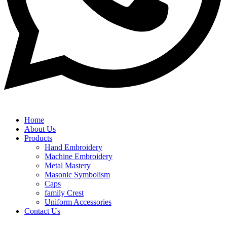
Home
About Us
Products
Hand Embroidery
Machine Embroidery
Metal Mastery
Masonic Symbolism
Caps
family Crest
Uniform Accessories
Contact Us