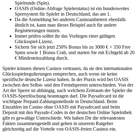
Spielrunde (Spin).
OASIS (Online-Abfrage Spielerstatus) ist ein bundesweites
Sperrsystem für Spieler in Deutschland, das am 1.
Da die Anmeldung bei anderen Casinoanbietern ebenfalls
ähnlich ist, kann man dieses Beispiel auch für andere
Registrierungen nutzen.
Immer prüfen solltet ihr das Vorliegen einer gültigen
Glücksspiel-Lizenz.
Sichern Sie sich jetzt 250% Bonus bis zu 3000 € + 350 Free
Spins sowie 1 Bonus Crab, und starten Sie mit Echtgeld ab 20
€ Mindesteinzahlung durch.
Spieler können diesen Casinos vertrauen, da sie den internationalen
Glücksspielregulierungen entsprechen, auch wenn sie keine
spezifische deutsche Lizenz haben. In der Praxis wird bei OASIS
zwischen den Selbst- und den Fremdsperren unterschieden. Von der
Art der Sperre ist abhängig, nach welchem Zeitraum der Spieler die
OASIS-Sperrlöschung beantragen darf. Die Paysafecard ist die
wichtigste Prepaid-Zahlungsmethode in Deutschland. Beim
Einzahlen im Casino ohne OASIS mit Paysafecard und beim
Deposit mit den Paysafe-Codes in der deutschen Online Spielothek
gibt es gewaltige Unterschiede. Wir haben Dir die relevantesten
Fakten zusammengestellt und gehen in unserem Ratgeber
gleichzeitig auf die Vorteile von OASIS-freien Casinos ein.