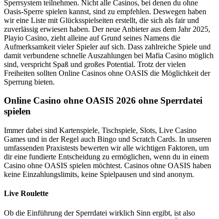
Sperrsystem teilnehmen. Nicht alle Casinos, bei denen du ohne
Oasis-Sperre spielen kannst, sind zu empfehlen. Deswegen haben
wir eine Liste mit Glücksspielseiten erstellt, die sich als fair und
zuverlässig erwiesen haben. Der neue Anbieter aus dem Jahr 2025,
Playio Casino, zieht alleine auf Grund seines Namens die
Aufmerksamkeit vieler Spieler auf sich. Dass zahlreiche Spiele und
damit verbundene schnelle Auszahlungen bei Mafia Casino möglich
sind, verspricht Spaß und großes Potential. Trotz der vielen
Freiheiten sollten Online Casinos ohne OASIS die Möglichkeit der
Sperrung bieten.
Online Casino ohne OASIS 2026 ohne Sperrdatei
spielen
Immer dabei sind Kartenspiele, Tischspiele, Slots, Live Casino
Games und in der Regel auch Bingo und Scratch Cards. In unseren
umfassenden Praxistests bewerten wir alle wichtigen Faktoren, um
dir eine fundierte Entscheidung zu ermöglichen, wenn du in einem
Casino ohne OASIS spielen möchtest. Casinos ohne OASIS haben
keine Einzahlungslimits, keine Spielpausen und sind anonym.
Live Roulette
Ob die Einführung der Sperrdatei wirklich Sinn ergibt, ist also