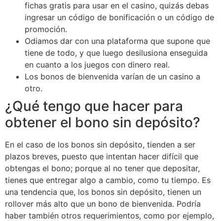
fichas gratis para usar en el casino, quizás debas
ingresar un código de bonificación o un código de
promoción.
Odiamos dar con una plataforma que supone que
tiene de todo, y que luego desilusiona enseguida
en cuanto a los juegos con dinero real.
Los bonos de bienvenida varían de un casino a
otro.
¿Qué tengo que hacer para
obtener el bono sin depósito?
En el caso de los bonos sin depósito, tienden a ser
plazos breves, puesto que intentan hacer difícil que
obtengas el bono; porque al no tener que depositar,
tienes que entregar algo a cambio, como tu tiempo. Es
una tendencia que, los bonos sin depósito, tienen un
rollover más alto que un bono de bienvenida. Podría
haber también otros requerimientos, como por ejemplo,