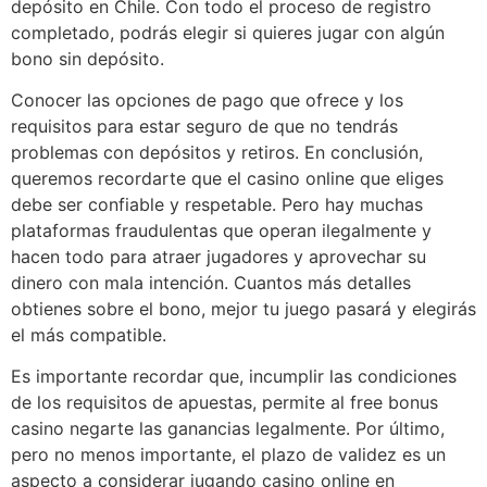
depósito en Chile. Con todo el proceso de registro
completado, podrás elegir si quieres jugar con algún
bono sin depósito.
Conocer las opciones de pago que ofrece y los
requisitos para estar seguro de que no tendrás
problemas con depósitos y retiros. En conclusión,
queremos recordarte que el casino online que eliges
debe ser confiable y respetable. Pero hay muchas
plataformas fraudulentas que operan ilegalmente y
hacen todo para atraer jugadores y aprovechar su
dinero con mala intención. Cuantos más detalles
obtienes sobre el bono, mejor tu juego pasará y elegirás
el más compatible.
Es importante recordar que, incumplir las condiciones
de los requisitos de apuestas, permite al free bonus
casino negarte las ganancias legalmente. Por último,
pero no menos importante, el plazo de validez es un
aspecto a considerar jugando casino online en