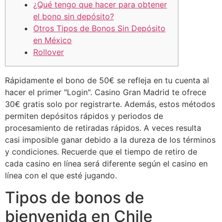
¿Qué tengo que hacer para obtener
el bono sin depósito?
Otros Tipos de Bonos Sin Depósito
en México
Rollover
Rápidamente el bono de 50€ se refleja en tu cuenta al
hacer el primer "Login". Casino Gran Madrid te ofrece
30€ gratis solo por registrarte. Además, estos métodos
permiten depósitos rápidos y periodos de
procesamiento de retiradas rápidos. A veces resulta
casi imposible ganar debido a la dureza de los términos
y condiciones. Recuerde que el tiempo de retiro de
cada casino en línea será diferente según el casino en
línea con el que esté jugando.
Tipos de bonos de
bienvenida en Chile