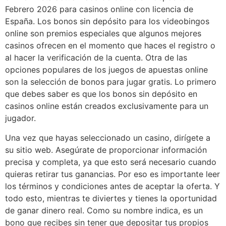
Febrero 2026 para casinos online con licencia de
España. Los bonos sin depósito para los videobingos
online son premios especiales que algunos mejores
casinos ofrecen en el momento que haces el registro o
al hacer la verificación de la cuenta. Otra de las
opciones populares de los juegos de apuestas online
son la selección de bonos para jugar gratis. Lo primero
que debes saber es que los bonos sin depósito en
casinos online están creados exclusivamente para un
jugador.
Una vez que hayas seleccionado un casino, dirígete a
su sitio web. Asegúrate de proporcionar información
precisa y completa, ya que esto será necesario cuando
quieras retirar tus ganancias. Por eso es importante leer
los términos y condiciones antes de aceptar la oferta. Y
todo esto, mientras te diviertes y tienes la oportunidad
de ganar dinero real. Como su nombre indica, es un
bono que recibes sin tener que depositar tus propios