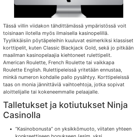
Tässä villin viidakon tähdittämässä ympäristössä voit
toisinaan ilotella myös ilmaisella kasinopelillä.
Tyylikkäisiin pöytäpeleihin kuuluvat esimerkiksi klassiset
korttipelit, kuten Classic Blackjack Gold, sekä jo pitkään
maailman kasinopelaajia kiehtoneet rulettipelit.
American Roulette, French Roulette tai vaikkapa
Roulette English. Rulettipeleissä yritetään ennustaa,
minkä numeron kohdalle pallo pysähtyy. Korttipeleissä
taas on monia jännittäviä vaihtoehtoja, jotka sopivat
aloittelijalle tai kokeneemmalle pelaajalle.
Talletukset ja kotiutukset Ninja
Casinolla
“Kasinobonusta” on yksikkömuoto, viitaten yhteen
konkreettiseen bonukseen (esim. yksi