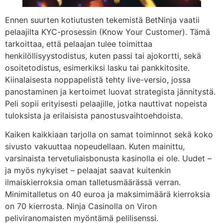
Ennen suurten kotiutusten tekemistä BetNinja vaatii
pelaajilta KYC-prosessin (Know Your Customer). Tämä
tarkoittaa, että pelaajan tulee toimittaa
henkilöllisyystodistus, kuten passi tai ajokortti, sekä
osoitetodistus, esimerkiksi lasku tai pankkitosite.
Kiinalaisesta noppapelistä tehty live-versio, jossa
panostaminen ja kertoimet luovat strategista jännitystä.
Peli sopii erityisesti pelaajille, jotka nauttivat nopeista
tuloksista ja erilaisista panostusvaihtoehdoista.
Kaiken kaikkiaan tarjolla on samat toiminnot sekä koko
sivusto vakuuttaa nopeudellaan. Kuten mainittu,
varsinaista tervetuliaisbonusta kasinolla ei ole. Uudet –
ja myös nykyiset – pelaajat saavat kuitenkin
ilmaiskierroksia oman talletusmäärässä verran.
Minimitalletus on 40 euroa ja maksimimäärä kierroksia
on 70 kierrosta. Ninja Casinolla on Viron
peliviranomaisten myöntämä pelilisenssi.