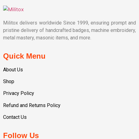
Militox delivers worldwide Since 1999, ensuring prompt and
pristine delivery of handcrafted badges, machine embroidery,
metal mastery, masonic items, and more.
Quick Menu
About Us
Shop
Privacy Policy
Refund and Returns Policy
Contact Us
Follow Us