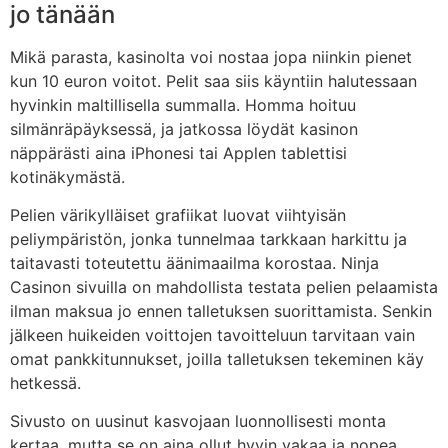
jo tänään
Mikä parasta, kasinolta voi nostaa jopa niinkin pienet
kun 10 euron voitot. Pelit saa siis käyntiin halutessaan
hyvinkin maltillisella summalla. Homma hoituu
silmänräpäyksessä, ja jatkossa löydät kasinon
näppärästi aina iPhonesi tai Applen tablettisi
kotinäkymästä.
Pelien värikylläiset grafiikat luovat viihtyisän
peliympäristön, jonka tunnelmaa tarkkaan harkittu ja
taitavasti toteutettu äänimaailma korostaa. Ninja
Casinon sivuilla on mahdollista testata pelien pelaamista
ilman maksua jo ennen talletuksen suorittamista. Senkin
jälkeen huikeiden voittojen tavoitteluun tarvitaan vain
omat pankkitunnukset, joilla talletuksen tekeminen käy
hetkessä.
Sivusto on uusinut kasvojaan luonnollisesti monta
kertaa, mutta se on aina ollut hyvin vakaa ja nopea.