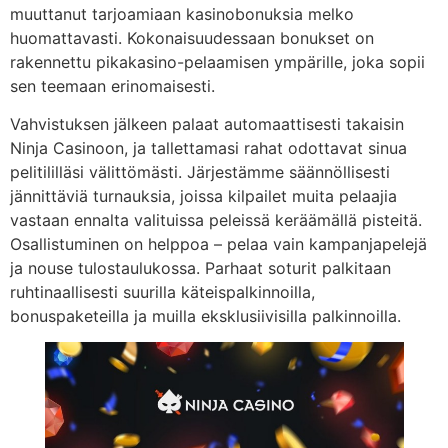
muuttanut tarjoamiaan kasinobonuksia melko
huomattavasti. Kokonaisuudessaan bonukset on
rakennettu pikakasino-pelaamisen ympärille, joka sopii
sen teemaan erinomaisesti.
Vahvistuksen jälkeen palaat automaattisesti takaisin
Ninja Casinoon, ja tallettamasi rahat odottavat sinua
pelitililläsi välittömästi. Järjestämme säännöllisesti
jännittäviä turnauksia, joissa kilpailet muita pelaajia
vastaan ennalta valituissa peleissä keräämällä pisteitä.
Osallistuminen on helppoa – pelaa vain kampanjapelejä
ja nouse tulostaulukossa. Parhaat soturit palkitaan
ruhtinaallisesti suurilla käteispalkinnoilla,
bonuspaketeilla ja muilla eksklusiivisilla palkinnoilla.