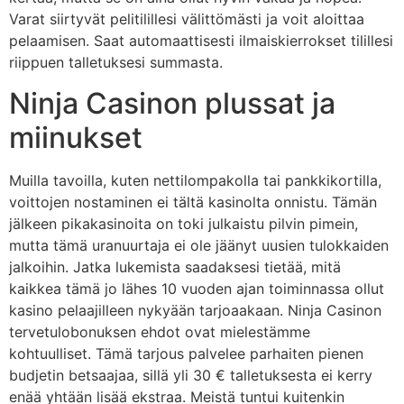
Varat siirtyvät pelitilillesi välittömästi ja voit aloittaa
pelaamisen. Saat automaattisesti ilmaiskierrokset tilillesi
riippuen talletuksesi summasta.
Ninja Casinon plussat ja
miinukset
Muilla tavoilla, kuten nettilompakolla tai pankkikortilla,
voittojen nostaminen ei tältä kasinolta onnistu. Tämän
jälkeen pikakasinoita on toki julkaistu pilvin pimein,
mutta tämä uranuurtaja ei ole jäänyt uusien tulokkaiden
jalkoihin. Jatka lukemista saadaksesi tietää, mitä
kaikkea tämä jo lähes 10 vuoden ajan toiminnassa ollut
kasino pelaajilleen nykyään tarjoaakaan. Ninja Casinon
tervetulobonuksen ehdot ovat mielestämme
kohtuulliset. Tämä tarjous palvelee parhaiten pienen
budjetin betsaajaa, sillä yli 30 € talletuksesta ei kerry
enää yhtään lisää ekstraa. Meistä tuntui kuitenkin