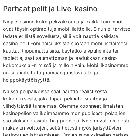
Parhaat pelit ja Live-kasino
Ninja Casinon koko pelivalikoima ja kaikki toiminnot
ovat täysin optimoituja mobiililaitteille. Sinun ei tarvitse
ladata erillistä sovellusta, sillä voit nauttia kaikista
casino pelit -ominaisuuksista suoraan mobiiliselaimesi
kautta. Riippumatta siitä, käytätkö älypuhelinta tai
tablettia, saat saumattoman ja laadukkaan casino
kokemuksia -n missä ja milloin vain. Mobiilikasinomme
on suunniteltu tarjoamaan joustavuutta ja
helppokäyttöisyyttä.
Näissä pelipaikoissa saat nauttia realistisesta
kokemuksesta, joka lupaa pelihetkiisi aitoa ja
viihdyttävää tunnelmaa. Olemme koonneet ilmaisten
kasinopelien valikoimaamme monipuolisesti pelaajien
suosikiksi nousseita huippupelejä. Ne sopivat mainiosti
mukavien voittojen, sekä tietysti myös järisyttävien
jättipottien jahtaamiseen. Omien suosikkipelien parissa