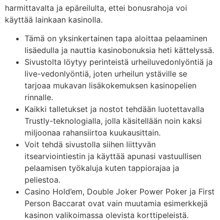
harmittavalta ja epäreilulta, ettei bonusrahoja voi
käyttää lainkaan kasinolla.
Tämä on yksinkertainen tapa aloittaa pelaaminen
lisäedulla ja nauttia kasinobonuksia heti kättelyssä.
Sivustolta löytyy perinteistä urheiluvedonlyöntiä ja
live-vedonlyöntiä, joten urheilun ystäville se
tarjoaa mukavan lisäkokemuksen kasinopelien
rinnalle.
Kaikki talletukset ja nostot tehdään luotettavalla
Trustly-teknologialla, jolla käsitellään noin kaksi
miljoonaa rahansiirtoa kuukausittain.
Voit tehdä sivustolla siihen liittyvän
itsearviointiestin ja käyttää apunasi vastuullisen
pelaamisen työkaluja kuten tappiorajaa ja
peliestoa.
Casino Hold’em, Double Joker Power Poker ja First
Person Baccarat ovat vain muutamia esimerkkejä
kasinon valikoimassa olevista korttipeleistä.