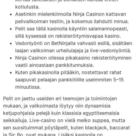
kotiutusta.
Asetinkin mielenkiinnolla Ninja Casinon kattavan
pelivalikoiman testiin, ja kokemus ilahdutti minua.
Pelit saa tällä kasinolla käyntiin salamannopeasti,
sillä kyseessä on rekisteröitymisvapaa kasino.
Vedonlyönti on BetNinjalla vahvasti esillä, sisältäen
laajan valikoiman urheilulajeja ja live-vedonlyöntiä.
Ninja Casinon ollessa pikakasino rekisteröityminen
vaatii ainoastaan pankkitunnuksia.
Kuten pikakasinolla pitääkin, nostettavat rahat
saapuvat pelaajan pankkitilille useimmiten 5–15
minuutissa.
Pelit on jaettu useiden eri teemojen ja toimintojen
mukaan, ja valikoimasta löytyy niin dynaamisia
ketjupohjaisia pelejä kuin klassisia egyptiteemaisia
seikkailuja. Live-casino on vielä melko suppea, mutta
sen suosituimmat pöytäpelit, kuten blackjack, baccarat
ja Sic Bo, ovat mukana. Lisäksi kasinolla on