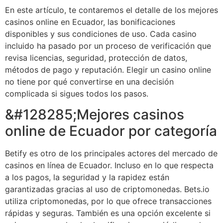
En este artículo, te contaremos el detalle de los mejores
casinos online en Ecuador, las bonificaciones
disponibles y sus condiciones de uso. Cada casino
incluido ha pasado por un proceso de verificación que
revisa licencias, seguridad, protección de datos,
métodos de pago y reputación. Elegir un casino online
no tiene por qué convertirse en una decisión
complicada si sigues todos los pasos.
&#128285;Mejores casinos
online de Ecuador por categoría
Betify es otro de los principales actores del mercado de
casinos en línea de Ecuador. Incluso en lo que respecta
a los pagos, la seguridad y la rapidez están
garantizadas gracias al uso de criptomonedas. Bets.io
utiliza criptomonedas, por lo que ofrece transacciones
rápidas y seguras. También es una opción excelente si