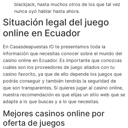
blackjack, hasta muchos otros de los que tal vez
nunca oyó hablar hasta ahora.
Situación legal del juego
online en Ecuador
En Casasdeapuestas IO te presentamos toda la
información que necesitas conocer sobre el mundo del
casino online en Ecuador. Es importante que conozcas
cuáles son los proveedores de juego aliados con tu
casino favorito, ya que de ello depende los juegos que
podrás conseguir y también tendrás la seguridad de
que son transparentes. Si quieres jugar al casino online,
nuestra recomendación es que elijas un sitio web que se
adapte a lo que buscas y a lo que necesitas.
Mejores casinos online por
oferta de juegos