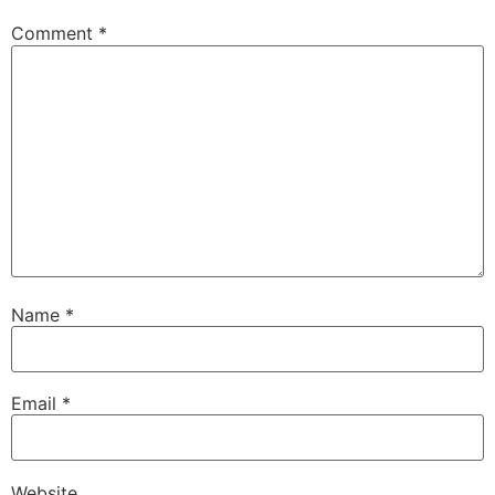
Comment
*
Name
*
Email
*
Website