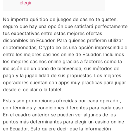
elegir
No importa qué tipo de juegos de casino te gusten,
seguro que hay una opción que satisfará perfectamente
tus expectativas entre estas mejores ofertas
disponibles en Ecuador. Para quienes prefieren utilizar
criptomonedas, Cryptoleo es una opción imprescindible
entre los mejores casinos online de Ecuador. Incluimos
los mejores casinos online gracias a factores como la
inclusión de un bono de bienvenida, sus métodos de
pago y la jugabilidad de sus propuestas. Los mejores
operadores cuentan con apps muy prácticas para jugar
desde el celular o la tablet.
Estas son promociones ofrecidas por cada operador,
con términos y condiciones diferentes para cada caso.
En el cuadro anterior se pueden ver algunos de los
puntos más determinantes para elegir un casino online
en Ecuador. Esto quiere decir que la información