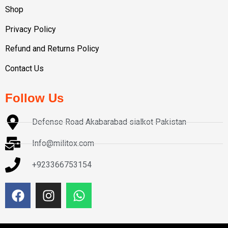
Shop
Privacy Policy
Refund and Returns Policy
Contact Us
Follow Us
Defense Road Akabarabad sialkot Pakistan
Info@militox.com
+923366753154