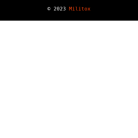
© 
2023
Militox