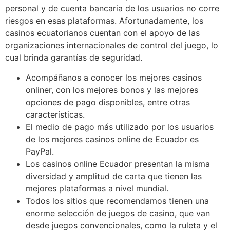
personal y de cuenta bancaria de los usuarios no corre
riesgos en esas plataformas. Afortunadamente, los
casinos ecuatorianos cuentan con el apoyo de las
organizaciones internacionales de control del juego, lo
cual brinda garantías de seguridad.
Acompáñanos a conocer los mejores casinos
onliner, con los mejores bonos y las mejores
opciones de pago disponibles, entre otras
características.
El medio de pago más utilizado por los usuarios
de los mejores casinos online de Ecuador es
PayPal.
Los casinos online Ecuador presentan la misma
diversidad y amplitud de carta que tienen las
mejores plataformas a nivel mundial.
Todos los sitios que recomendamos tienen una
enorme selección de juegos de casino, que van
desde juegos convencionales, como la ruleta y el