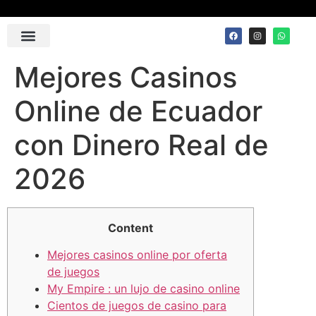
Contact Us
Mejores Casinos
Online de Ecuador
con Dinero Real de
2026
Content
Mejores casinos online por oferta
de juegos
My Empire : un lujo de casino online
Cientos de juegos de casino para