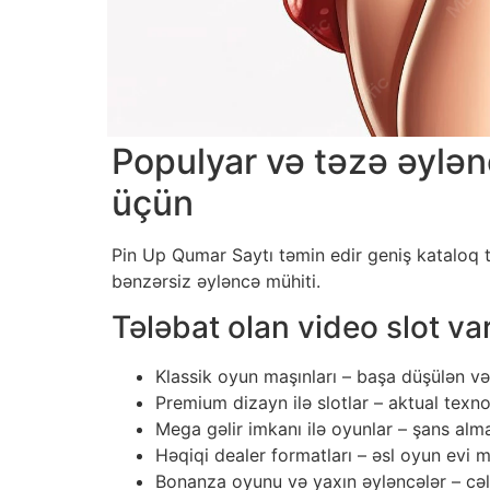
Populyar və təzə əylən
üçün
Pin Up Qumar Saytı təmin edir geniş kataloq 
bənzərsiz əyləncə mühiti.
Tələbat olan video slot var
Klassik oyun maşınları – başa düşülən v
Premium dizayn ilə slotlar – aktual texn
Mega gəlir imkanı ilə oyunlar – şans al
Həqiqi dealer formatları – əsl oyun evi m
Bonanza oyunu və yaxın əyləncələr – cəlb