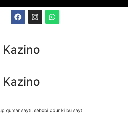
p Kazino
p Kazino
n up qumar saytı, səbəbi odur ki bu sayt