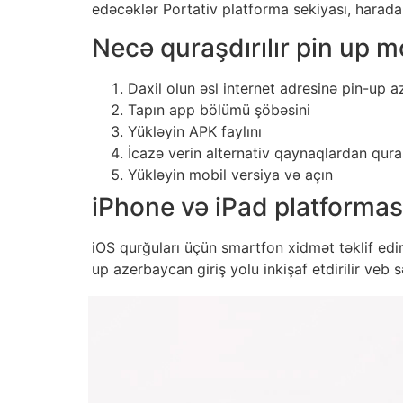
edəcəklər Portativ platforma sekiyası, hara
Necə quraşdırılır pin up m
Daxil olun əsl internet adresinə pin-up a
Tapın app bölümü şöbəsini
Yükləyin APK faylını
İcazə verin alternativ qaynaqlardan qur
Yükləyin mobil versiya və açın
iPhone və iPad platforma
iOS qurğuları üçün smartfon xidmət təklif edir
up azerbaycan giriş yolu inkişaf etdirilir veb 