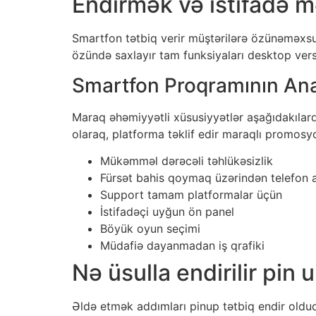
Endirmək və istifadə m
Smartfon tətbiq verir müştərilərə özünəməxsu
özündə saxlayır tam funksiyaları desktop vers
Smartfon Proqramının Ana
Maraq əhəmiyyətli xüsusiyyətlər aşağıdakılarda
olaraq, platforma təklif edir maraqlı promosyo
Mükəmməl dərəcəli təhlükəsizlik
Fürsət bahis qoymaq üzərindən telefon 
Support tamam platformalar üçün
İstifadəçi uyğun ön panel
Böyük oyun seçimi
Müdafiə dayanmadan iş qrafiki
Nə üsulla endirilir pin 
Əldə etmək addımları pinup tətbiq endir olduqc