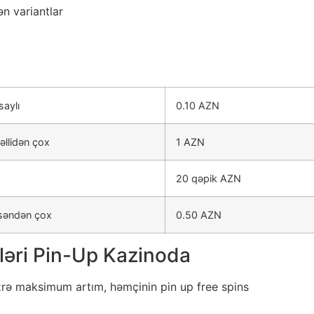
ən variantlar
aylı
0.10 AZN
əllidən çox
1 AZN
20 qəpik AZN
səndən çox
0.50 AZN
ləri Pin-Up Kazinoda
rə maksimum artım, həmçinin pin up free spins