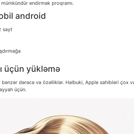
da mümkündür endirmək proqramı.
obil android
z sayt
aşdırmağa
sı üçün yükləmə
 bənzər dərəcə və özəlliklər. Halbuki, Apple sahibləri çox v
səyyah üçün.