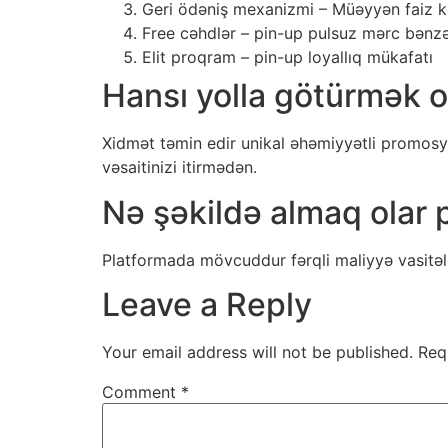
Geri ödəniş mexanizmi – Müəyyən faiz 
Free cəhdlər – pin-up pulsuz mərc bənz
Elit proqram – pin-up loyallıq mükafatı
Hansı yolla götürmək 
Xidmət təmin edir unikal əhəmiyyətli promosy
vəsaitinizi itirmədən.
Nə şəkildə almaq olar 
Platformada mövcuddur fərqli maliyyə vasitələr
Leave a Reply
Your email address will not be published.
Req
Comment
*