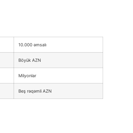
10.000 əmsalı
Böyük AZN
Milyonlar
Beş rəqəmli AZN