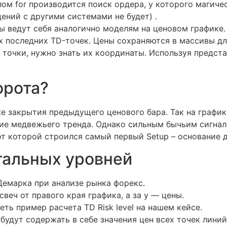
лом for производится поиск ордера, у которого магиче
дений с другими системами не будет) .
ы ведут себя аналогично моделям на ценовом графике.
ух последних TD-точек. Цены сохраняются в массивы 
точки, нужно знать их координаты. Используя предста
орота?
е закрытия предыдущего ценового бара. Так на график
ие медвежьего тренда. Однако сильным бычьим сигнало
от которой строился самый первый Setup – основание 
тальных уровней
Демарка при анализе рынка форекс.
веч от правого края графика, а за y — цены.
ть пример расчета TD Risk level на нашем кейсе.
будут содержать в себе значения цен всех точек линий