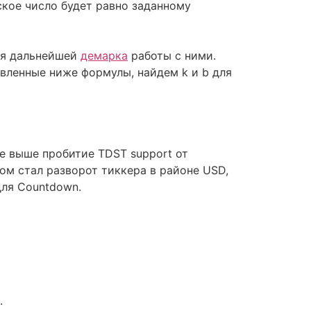
ское число будет равно заданному
для дальнейшей
демарка
работы с ними.
вленные ниже формулы, найдем k и b для
е выше пробитие TDST support от
м стал разворот тиккера в районе USD,
для Countdown.
.