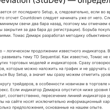
eviation (StdDev) — опреде
ается от последнего Setup, а, следовательно, если в
то отсчет Countdown следует начинать уже от него. Сл
минимум свечи два бара назад, поэтому мы отмечаем 
 закрытия за два бара до регистрации). Борьба поку
иями. Томас Демарк разработал методику объективног
o – логическом продолжении известного индикатора. В
азвивать тему TD Sequential. Как известно, Томас не
ругих торговых моделей и индикаторов. Сразу оговорюс
в, которые можно наложить на график и не удручать с
ься Buy Setup, а значит мы сразу можем отметить уров
 кругу трейдеров, в особенности новичкам в торговле 
екс. Если индикатор Демарка опустится ниже уровня 0
дет, соответственно, пересечение линией индикатора у
лы на сайте носят исключительно информационный хар
только предположения, основанные на нашем опыте.