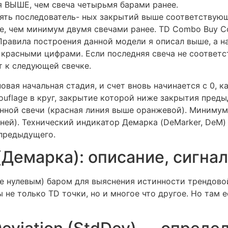
 ВЫШЕ, чем свеча четырьмя барами ранее.
ять последователь­- ных закрытий выше соответствую
, чем минимум двумя свечами ранее. TD Combo Buy C
. Правила построения данной модели я описал выше, а 
красными цифрами. Если последняя свеча не соответс
т к следующей свечке.
вая начальная стадия, и счет вновь начинается с 0, к
uflage в круг, закрытие которой ниже закрытия преды
енной свечи (красная линия выше оранжевой). Миниму
ней). Технический индикатор Демарка (DeMarker, DeM)
предыдущего.
(Демарка): описание, сигна
е нулевым) баром для выяснения истинности трендовой
 не только TD точки, но и многое что другое. Но там 