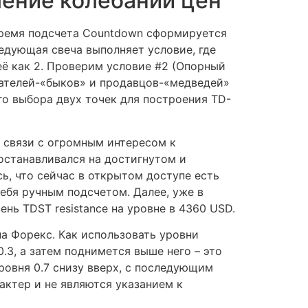
ление колебаний цен
о время подсчета Countdown сформируется
едующая свеча выполняет условие, где
её как 2. Проверим условие #2 (Опорный
пателей-«быков» и продавцов-«медведей»
о выбора двух точек для построения TD-
 связи с огромным интересом к
 останавливался на достигнутом и
ь, что сейчас в открытом доступе есть
ебя ручным подсчетом. Далее, уже в
ень TDST resistance на уровне в 4360 USD.
на Форекс. Как использовать уровни
.3, а затем поднимется выше него – это
ровня 0.7 снизу вверх, с последующим
актер и не являются указанием к