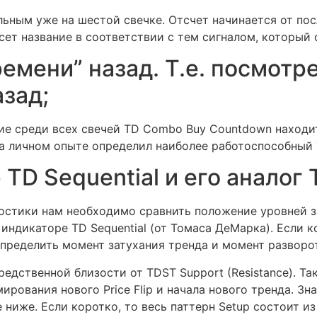
ьным уже на шестой свечке. Отсчет начинается от пос
сет название в соответствии с тем сигналом, который
емени” назад. Т.е. посмотр
азад;
е среди всех свечей TD Combo Buy Countdown находит
 На личном опыте определил наиболее работоспособный 
TD Sequential и его аналог
ностики нам необходимо сравнить положение уровней 
индикаторе TD Sequential (от Томаса ДеМарка). Если 
пределить момент затухания тренда и момент разворо
дственной близости от TDST Support (Resistance). Так 
ования нового Price Flip и начала нового тренда. Зна
ниже. Если коротко, то весь паттерн Setup состоит из 