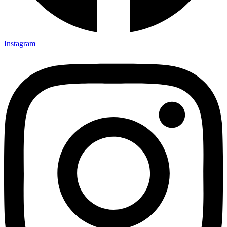
Instagram