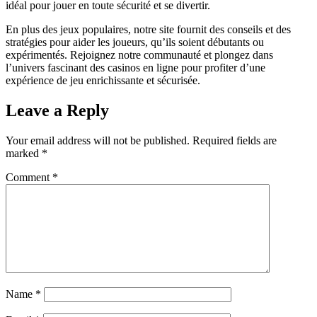
idéal pour jouer en toute sécurité et se divertir.
En plus des jeux populaires, notre site fournit des conseils et des
stratégies pour aider les joueurs, qu’ils soient débutants ou
expérimentés. Rejoignez notre communauté et plongez dans
l’univers fascinant des casinos en ligne pour profiter d’une
expérience de jeu enrichissante et sécurisée.
Leave a Reply
Your email address will not be published.
Required fields are
marked
*
Comment
*
Name
*