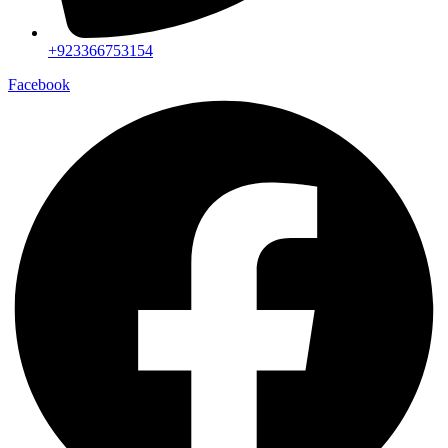
+923366753154
Facebook