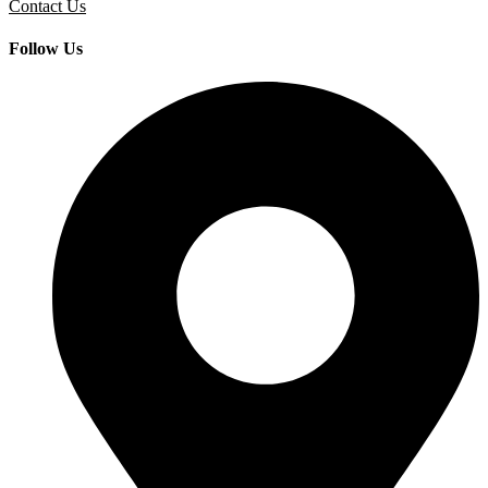
Contact Us
Follow Us