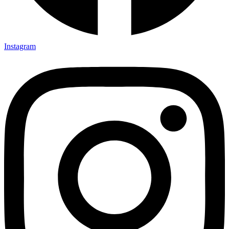
Instagram