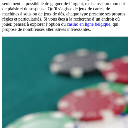
seulement la possibilité de gagner de l’argent, mais aussi un moment
de plaisir et de suspense. Qu’il s’agisse de jeux de cartes, de
machines à sous ou de jeux de dés, chaque type présente ses propres
règles et particularités. Si vous êtes à la recherche d’un endroit où
jouer, pensez à explorer l’option du
casino en ligne belgique
, qui
propose de nombreuses alternatives intéressantes.