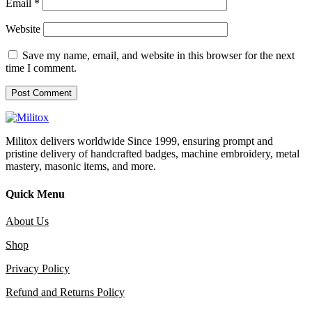
Email
*
Website
Save my name, email, and website in this browser for the next
time I comment.
Militox delivers worldwide Since 1999, ensuring prompt and
pristine delivery of handcrafted badges, machine embroidery, metal
mastery, masonic items, and more.
Quick Menu
About Us
Shop
Privacy Policy
Refund and Returns Policy