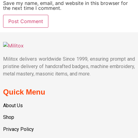
Save my name, email, and website in this browser for
the next time I comment.
Militox delivers worldwide Since 1999, ensuring prompt and
pristine delivery of handcrafted badges, machine embroidery,
metal mastery, masonic items, and more.
Quick Menu
About Us
Shop
Privacy Policy