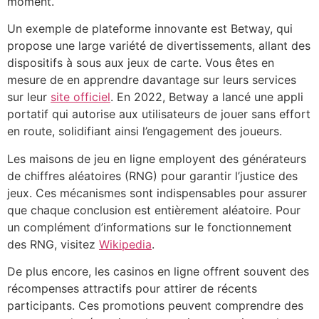
moment.
Un exemple de plateforme innovante est Betway, qui
propose une large variété de divertissements, allant des
dispositifs à sous aux jeux de carte. Vous êtes en
mesure de en apprendre davantage sur leurs services
sur leur
site officiel
. En 2022, Betway a lancé une appli
portatif qui autorise aux utilisateurs de jouer sans effort
en route, solidifiant ainsi l’engagement des joueurs.
Les maisons de jeu en ligne employent des générateurs
de chiffres aléatoires (RNG) pour garantir l’justice des
jeux. Ces mécanismes sont indispensables pour assurer
que chaque conclusion est entièrement aléatoire. Pour
un complément d’informations sur le fonctionnement
des RNG, visitez
Wikipedia
.
De plus encore, les casinos en ligne offrent souvent des
récompenses attractifs pour attirer de récents
participants. Ces promotions peuvent comprendre des