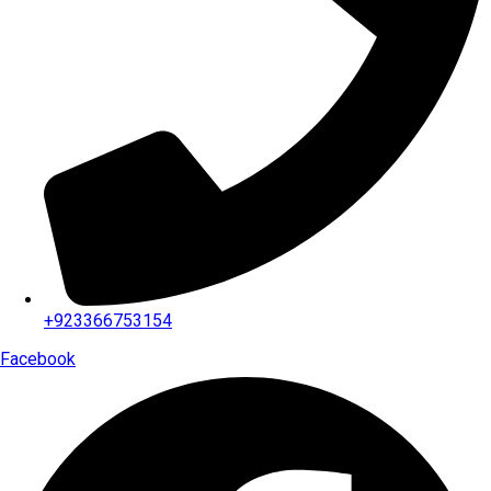
+923366753154
Facebook