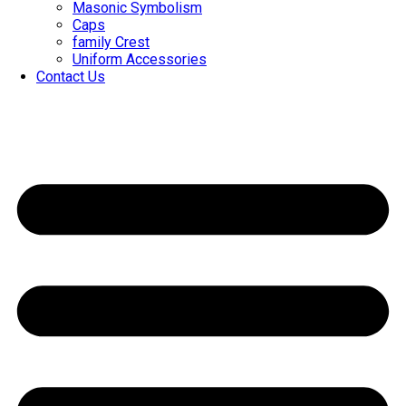
Masonic Symbolism
Caps
family Crest
Uniform Accessories
Contact Us