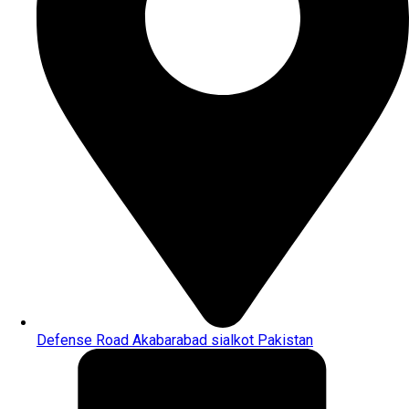
Defense Road Akabarabad sialkot Pakistan