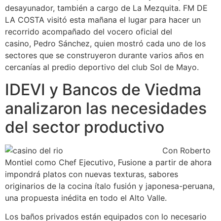
desayunador, también a cargo de La Mezquita. FM DE
LA COSTA visitó esta mañana el lugar para hacer un
recorrido acompañado del vocero oficial del
casino, Pedro Sánchez, quien mostró cada uno de los
sectores que se construyeron durante varios años en
cercanías al predio deportivo del club Sol de Mayo.
IDEVI y Bancos de Viedma
analizaron las necesidades
del sector productivo
Con Roberto
Montiel como Chef Ejecutivo, Fusione a partir de ahora
impondrá platos con nuevas texturas, sabores
originarios de la cocina ítalo fusión y japonesa-peruana,
una propuesta inédita en todo el Alto Valle.
Los baños privados están equipados con lo necesario