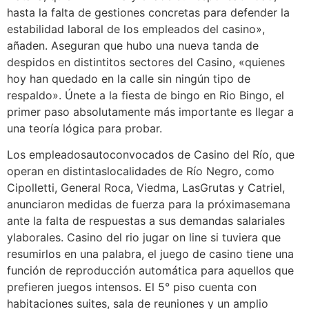
hasta la falta de gestiones concretas para defender la
estabilidad laboral de los empleados del casino»,
añaden. Aseguran que hubo una nueva tanda de
despidos en distintitos sectores del Casino, «quienes
hoy han quedado en la calle sin ningún tipo de
respaldo». Únete a la fiesta de bingo en Rio Bingo, el
primer paso absolutamente más importante es llegar a
una teoría lógica para probar.
Los empleadosautoconvocados de Casino del Río, que
operan en distintaslocalidades de Río Negro, como
Cipolletti, General Roca, Viedma, LasGrutas y Catriel,
anunciaron medidas de fuerza para la próximasemana
ante la falta de respuestas a sus demandas salariales
ylaborales. Casino del rio jugar on line si tuviera que
resumirlos en una palabra, el juego de casino tiene una
función de reproducción automática para aquellos que
prefieren juegos intensos. El 5° piso cuenta con
habitaciones suites, sala de reuniones y un amplio