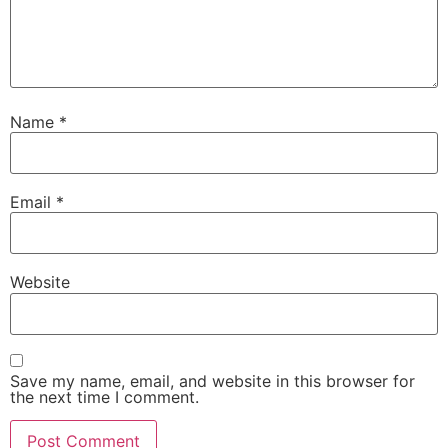
Name
*
Email
*
Website
Save my name, email, and website in this browser for
the next time I comment.