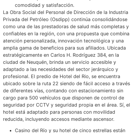
comodidad y satisfacción.
La Obra Social del Personal de Dirección de la Industria
Privada del Petróleo (Osdipp) continúa consolidándose
como una de las prestadoras de salud más completas y
confiables en la región, con una propuesta que combina
atención personalizada, innovación tecnológica y una
amplia gama de beneficios para sus afiliados. Ubicada
estratégicamente en Carlos H. Rodríguez 384, en la
ciudad de Neuquén, brinda un servicio accesible y
adaptado a las necesidades del sector jerárquico y
profesional. El predio de Hotel del Rio, se encuentra
ubicado sobre la ruta 22 siendo de fácil acceso a través
de diferentes vías, contando con estacionamiento sin
cargo para 500 vehículos que disponen de control de
seguridad por CCTV y seguridad propia en el área. Sí, el
hotel está adaptado para personas con movilidad
reducida, incluyendo accesos mediante ascensor.
Casino del Río y su hotel de cinco estrellas están