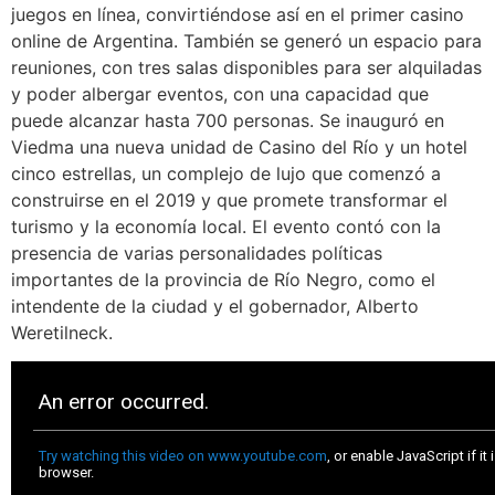
juegos en línea, convirtiéndose así en el primer casino
online de Argentina. También se generó un espacio para
reuniones, con tres salas disponibles para ser alquiladas
y poder albergar eventos, con una capacidad que
puede alcanzar hasta 700 personas. Se inauguró en
Viedma una nueva unidad de Casino del Río y un hotel
cinco estrellas, un complejo de lujo que comenzó a
construirse en el 2019 y que promete transformar el
turismo y la economía local. El evento contó con la
presencia de varias personalidades políticas
importantes de la provincia de Río Negro, como el
intendente de la ciudad y el gobernador, Alberto
Weretilneck.