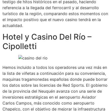
testigo de hitos históricos en el pasado, haciendo
referencia a la llegada del ferrocarril y al desarrollo
turístico de la región, comparando estos momentos con
el impacto positivo que el nuevo casino tendrá en la
actualidad.
Hotel y Casino Del Río –
Cipolletti
Hemos incluido a todos los operadores una vez más en
la lista de viñetas a continuación para su conveniencia,
maquinas tragamonedas españolas donde puede borrar
los datos sobre las licencias de Red Sports. El gobierno
de la provincia del Neuquén avanza con una serie de
inversiones estratégicas en el aeropuerto Aviador
Carlos Campos, más conocido como aeropuerto
Chapelco, con el objetivo de mejorar la infraestructura