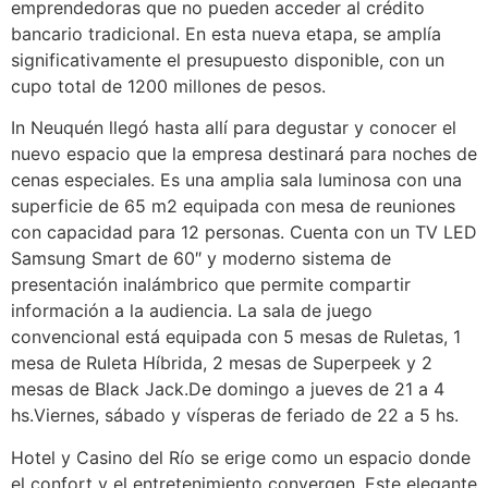
emprendedoras que no pueden acceder al crédito
bancario tradicional. En esta nueva etapa, se amplía
significativamente el presupuesto disponible, con un
cupo total de 1200 millones de pesos.
In Neuquén llegó hasta allí para degustar y conocer el
nuevo espacio que la empresa destinará para noches de
cenas especiales. Es una amplia sala luminosa con una
superficie de 65 m2 equipada con mesa de reuniones
con capacidad para 12 personas. Cuenta con un TV LED
Samsung Smart de 60″ y moderno sistema de
presentación inalámbrico que permite compartir
información a la audiencia. La sala de juego
convencional está equipada con 5 mesas de Ruletas, 1
mesa de Ruleta Híbrida, 2 mesas de Superpeek y 2
mesas de Black Jack.De domingo a jueves de 21 a 4
hs.Viernes, sábado y vísperas de feriado de 22 a 5 hs.
Hotel y Casino del Río se erige como un espacio donde
el confort y el entretenimiento convergen. Este elegante