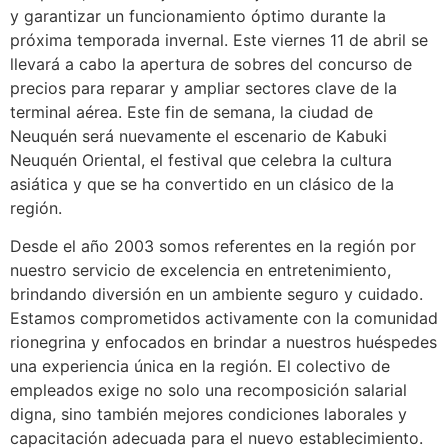
y garantizar un funcionamiento óptimo durante la
próxima temporada invernal. Este viernes 11 de abril se
llevará a cabo la apertura de sobres del concurso de
precios para reparar y ampliar sectores clave de la
terminal aérea. Este fin de semana, la ciudad de
Neuquén será nuevamente el escenario de Kabuki
Neuquén Oriental, el festival que celebra la cultura
asiática y que se ha convertido en un clásico de la
región.
Desde el año 2003 somos referentes en la región por
nuestro servicio de excelencia en entretenimiento,
brindando diversión en un ambiente seguro y cuidado.
Estamos comprometidos activamente con la comunidad
rionegrina y enfocados en brindar a nuestros huéspedes
una experiencia única en la región. El colectivo de
empleados exige no solo una recomposición salarial
digna, sino también mejores condiciones laborales y
capacitación adecuada para el nuevo establecimiento.