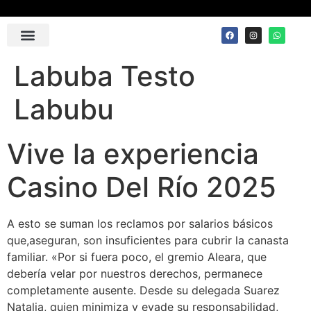
Contact Us
Labuba Testo
Labubu
Vive la experiencia
Casino Del Río 2025
A esto se suman los reclamos por salarios básicos
que,aseguran, son insuficientes para cubrir la canasta
familiar. «Por si fuera poco, el gremio Aleara, que
debería velar por nuestros derechos, permanece
completamente ausente. Desde su delegada Suarez
Natalia, quien minimiza y evade su responsabilidad,