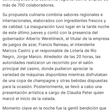
más de 700 colaboradores.
Su propuesta culinaria combina sabores regionales e
internacionales, elaborados con ingredientes frescos y
de calidad. La inauguración tuvo lugar en la tarde noche
de este último jueves y contó con la presencia del
gobernador Alberto Weretilneck, el titular de la empresa
de juegos de azar, Francis Raineau, el intendente
Marcos Castro y el responsable de Lotería de Río
Negro, Jorge Manzo. Alrededor de las 20 horas, las
autoridades realizaron un recorrido por el salón
principal del casino, donde pudieron apreciar la
variedad de máquinas disponibles mientras disfrutaban
de una copa de champagne y otras bebidas dispuestas
para la ocasión. Posteriormente, se llevó a cabo una
presentación artística a cargo de Claudia Peter quien
marcó el inicio de la velada.
Momento clave en la noche fue la gentil bendición que