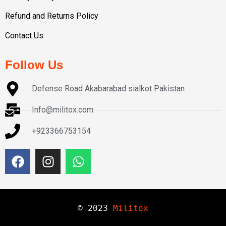
Refund and Returns Policy
Contact Us
Follow Us
Defense Road Akabarabad sialkot Pakistan
Info@militox.com
+923366753154
© 
2023
Militox