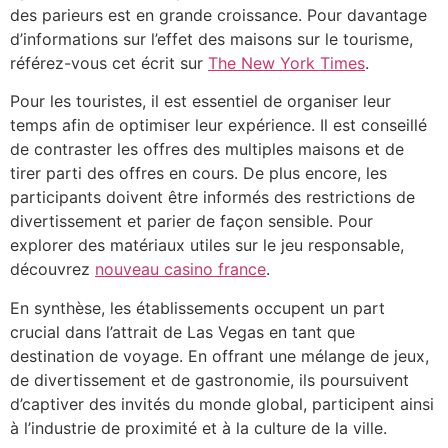
des parieurs est en grande croissance. Pour davantage
d’informations sur l’effet des maisons sur le tourisme,
référez-vous cet écrit sur
The New York Times
.
Pour les touristes, il est essentiel de organiser leur
temps afin de optimiser leur expérience. Il est conseillé
de contraster les offres des multiples maisons et de
tirer parti des offres en cours. De plus encore, les
participants doivent être informés des restrictions de
divertissement et parier de façon sensible. Pour
explorer des matériaux utiles sur le jeu responsable,
découvrez
nouveau casino france
.
En synthèse, les établissements occupent un part
crucial dans l’attrait de Las Vegas en tant que
destination de voyage. En offrant une mélange de jeux,
de divertissement et de gastronomie, ils poursuivent
d’captiver des invités du monde global, participent ainsi
à l’industrie de proximité et à la culture de la ville.