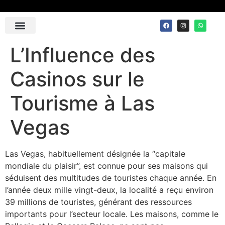
Contact Us
L’Influence des
Casinos sur le
Tourisme à Las
Vegas
Las Vegas, habituellement désignée la “capitale
mondiale du plaisir”, est connue pour ses maisons qui
séduisent des multitudes de touristes chaque année. En
l’année deux mille vingt-deux, la localité a reçu environ
39 millions de touristes, générant des ressources
importants pour l’secteur locale. Les maisons, comme le