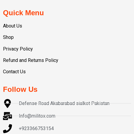
Quick Menu
About Us
Shop
Privacy Policy
Refund and Returns Policy
Contact Us
Follow Us
Defense Road Akabarabad sialkot Pakistan
Info@militox.com
+923366753154