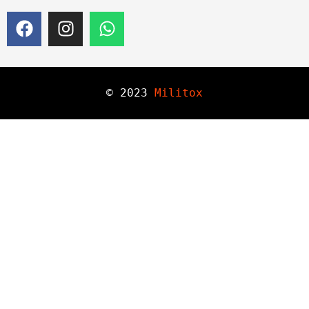
© 
2023
Militox