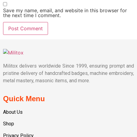
Save my name, email, and website in this browser for
the next time I comment.
Militox delivers worldwide Since 1999, ensuring prompt and
pristine delivery of handcrafted badges, machine embroidery,
metal mastery, masonic items, and more.
Quick Menu
About Us
Shop
Privacy Policy