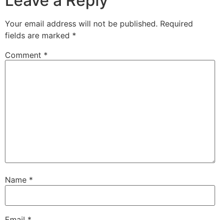
Leave a Reply
Your email address will not be published.
Required
fields are marked
*
Comment
*
Name
*
Email
*