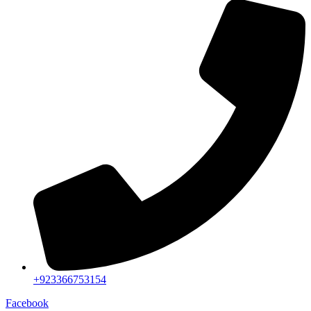
+923366753154
Facebook