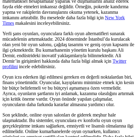
matematiksel hesaplamalar yaparak ve düşmanlarını analiz ederek
fayda elde etmeleri imkansız değildir. Örneğin, pokerde kandırma
yapma ve rakiplerin davranışlarını okuma yetenek, kazanma
imkanını artırabilir. Bu meselede daha fazla bilgi için
New York
Times
makalesini inceleyebilirsiniz.
Yerli şans oyunları, oyunculara farklı oyun alternatifleri sunarak
mücadelenin artırmaktadır. 2024 döneminde İstanbul’da kurulacak
olan yeni bir oyun salonu, çağdaş tasarımı ve geniş oyun kapsamı ile
ilgi çekmektedir. Bu kumarhanenin yönetim kurulu başkanı Ali
Demir, endüstrideki inovatif yaklaşımlarıyla bilinmektedir. Ali
Demir’in girişimleri hakkında daha fazla bilgi almak için
Twitter
profilini
incele edebilirsiniz.
Oyun icra ederken ilgi edilmesi gereken en değerli noktalardan biri,
finans yönetimidir. Oyuncular, kayıplarını minimize etmek için kesin
bir bütçe belirlemeli ve bu bütçeyi aşmamaya özen vermelidir.
Ayrıca, oyunların şartlarını iyi anlamak, kazanma olasılığını artırmak
için kritik öneme vardır. Oyun önünde yapılan çalışmalar,
oyuncuların daha farkında kararlar almasına yardımcı olur.
Son şeklinde, online oyun salonları de giderek meşhur hale
ulaşmaktadır. Bu sistemler, oyunculara ev konforlu oyun oyun
gerçekleştirme imkanı sağlarken, emniyetli ve lisanslı olmalarına ilgi
edilmelidir. Online kumarhanelerde oyun oynarken, kullanıcı
görüşleri ve emniyet sertifikaları kontrol edilmelidir. Daha fazla bilgi