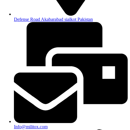
Defense Road Akabarabad sialkot Pakistan
Info@militox.com