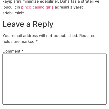
kayıplarını minimize edebilirler. Daha fazla strateji ve
ipucu için
pinco casino giriş
adresini ziyaret
edebilirsiniz.
Leave a Reply
Your email address will not be published.
Required
fields are marked
*
Comment
*