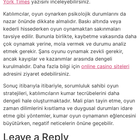
York Times
yazısını inceleyebilirsiniz.
Katılımcılar, oyun oynarken psikolojik durumlarını da
nazar önünde dikkate almalıdır. Baskı altında veya
kederli hissederken oyun oynamaktan sakınmaları
tavsiye edilir. Bununla birlikte, kaybetme vakasında daha
çok oynamak yerine, mola vermek ve durumu analiz
etmek gerekir. Şans oyunu oynamak zevkli gerekir,
ancak kayıplar ve kazanımlar arasında dengeli
kurulmalıdır. Daha fazla bilgi için
online casino siteleri
adresini ziyaret edebilirsiniz.
Sonuç itibarıyla itibariyle, sorumluluk sahibi oyun
stratejileri, katılımcıların kumar tecrübelerini daha
dengeli hale oluşturmaktadır. Mali plan tayin etme, oyun
zaman dilimlerini kısıtlama ve duygusal durumları idare
etme gibi yöntemler, kumar oyun oynamanın eğlencesini
büyütürken, negatif neticelerin önüne geçebilir.
Leave a Reply