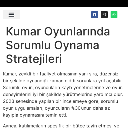
Contact Us
Kumar Oyunlarında
Sorumlu Oynama
Stratejileri
Kumar, zevkli bir faaliyet olmasının yanı sıra, düzensiz
bir şekilde oynandığı zaman ciddi sorunlara yol açabilir.
Sorumlu oyun, oyuncuların kayb yönetmelerine ve oyun
deneyimlerini iyi bir şekilde yürütmelerine yardımcı olur.
2023 senesinde yapılan bir incelemeye göre, sorumlu
oyun uygulamaları, oyuncuların %30’unun daha az
kayıpla oynamasını temin etti.
Ayrıca, katılımcıların spesifik bir bütçe tayin etmesi ve