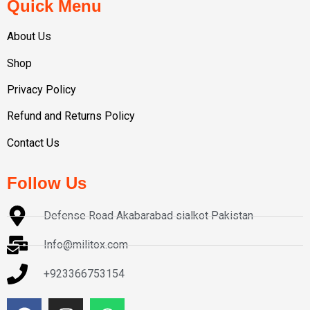
Quick Menu
About Us
Shop
Privacy Policy
Refund and Returns Policy
Contact Us
Follow Us
Defense Road Akabarabad sialkot Pakistan
Info@militox.com
+923366753154