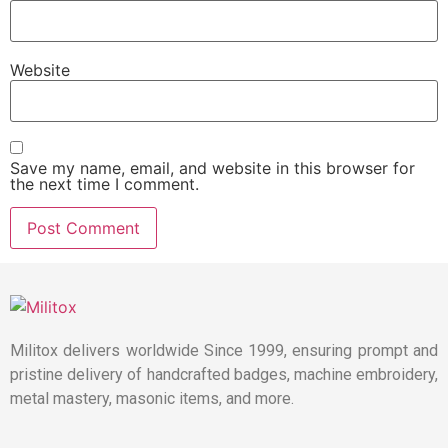
Website
Save my name, email, and website in this browser for
the next time I comment.
Militox delivers worldwide Since 1999, ensuring prompt and
pristine delivery of handcrafted badges, machine embroidery,
metal mastery, masonic items, and more.