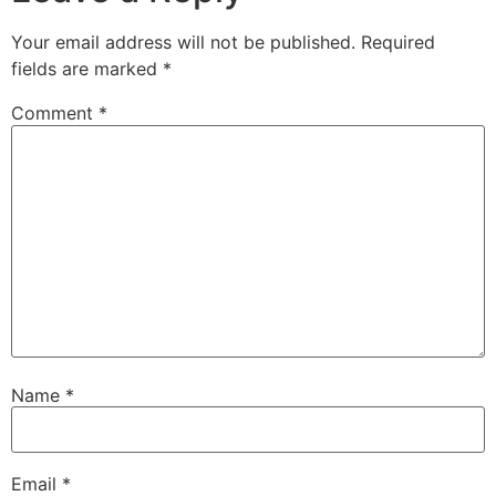
Your email address will not be published.
Required
fields are marked
*
Comment
*
Name
*
Email
*