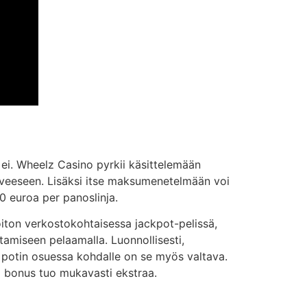
 ei. Wheelz Casino pyrkii käsittelemään
iveeseen. Lisäksi itse maksumenetelmään voi
50 euroa per panoslinja.
oiton verkostokohtaisessa jackpot-pelissä,
amiseen pelaamalla. Luonnollisesti,
a potin osuessa kohdalle on se myös valtava.
o bonus tuo mukavasti ekstraa.