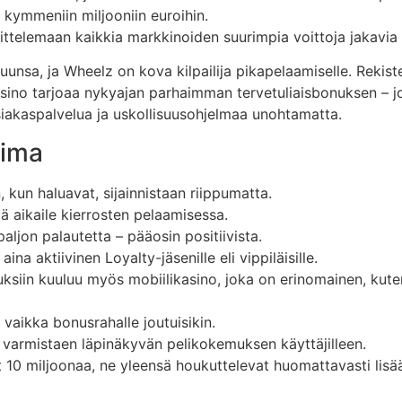
 kymmeniin miljooniin euroihin.
ittelemaan kaikkia markkinoiden suurimpia voittoja jakavia 
unsa, ja Wheelz on kova kilpailija pikapelaamiselle. Rekist
asino tarjoaa nykyajan parhaimman tervetuliaisbonuksen – jo
siakaspalvelua ja uskollisuusohjelmaa unohtamatta.
oima
 kun haluavat, sijainnistaan riippumatta.
lä aikaile kierrosten pelaamisessa.
aljon palautetta – pääosin positiivista.
na aktiivinen Loyalty-jäsenille eli vippiläisille.
siin kuuluu myös mobiilikasino, joka on erinomainen, kuten v
 vaikka bonusrahalle joutuisikin.
y, varmistaen läpinäkyvän pelikokemuksen käyttäjilleen.
 10 miljoonaa, ne yleensä houkuttelevat huomattavasti lisää 