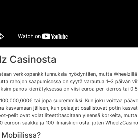
lz Casinosta
istetaan verkkopankkitunnuksia hyödyntäen, mutta Wheelzillä
tta rahojen saapumisessa on syytä varautua 1–3 päivän vi
Maksimipanos kierrätyksessä on viisi euroa per kierros tai 0,
a 100,000,000€ tai jopa suuremmiksi. Kun joku voittaa pääv
 kasvamaan jälleen, kun pelaajat osallistuvat potin kasvatt
t-pelit ovat volatiliteettitasoltaan yleensä korkeita, mutt
0 euroon saakka ja 100 ilmaiskierrosta, joten WheelzCasin
 Mobiilissa?