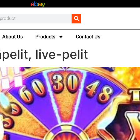
About Us
Products
Contact Us
pelit, live-pelit