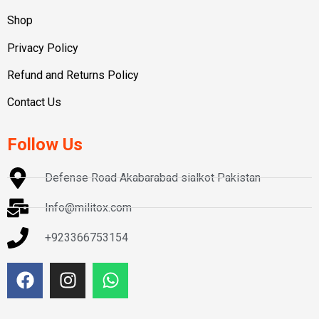
Shop
Privacy Policy
Refund and Returns Policy
Contact Us
Follow Us
Defense Road Akabarabad sialkot Pakistan
Info@militox.com
+923366753154