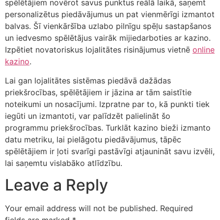
spēlētājiem novērot savus punktus reālā laikā, saņemt
personalizētus piedāvājumus un pat vienmērīgi izmantot
balvas. Šī vienkāršība uzlabo pilnīgu spēļu sastapšanos
un iedvesmo spēlētājus vairāk mijiedarboties ar kazino.
Izpētiet novatoriskus lojalitātes risinājumus vietnē
online
kazino
.
Lai gan lojalitātes sistēmas piedāvā dažādas
priekšrocības, spēlētājiem ir jāzina ar tām saistītie
noteikumi un nosacījumi. Izpratne par to, kā punkti tiek
iegūti un izmantoti, var palīdzēt palielināt šo
programmu priekšrocības. Turklāt kazino bieži izmanto
datu metriku, lai pielāgotu piedāvājumus, tāpēc
spēlētājiem ir ļoti svarīgi pastāvīgi atjaunināt savu izvēli,
lai saņemtu vislabāko atlīdzību.
Leave a Reply
Your email address will not be published.
Required
fields are marked
*