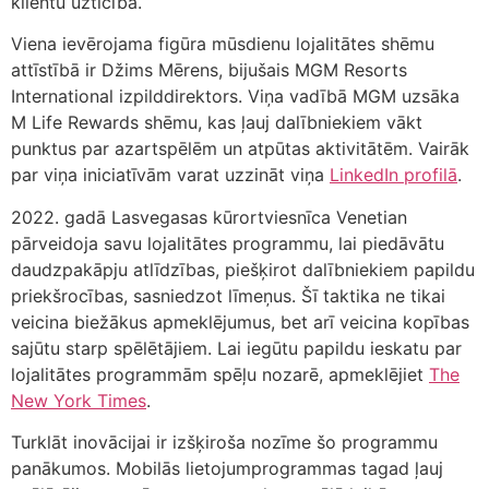
klientu uzticībā.
Viena ievērojama figūra mūsdienu lojalitātes shēmu
attīstībā ir Džims Mērens, bijušais MGM Resorts
International izpilddirektors. Viņa vadībā MGM uzsāka
M Life Rewards shēmu, kas ļauj dalībniekiem vākt
punktus par azartspēlēm un atpūtas aktivitātēm. Vairāk
par viņa iniciatīvām varat uzzināt viņa
LinkedIn profilā
.
2022. gadā Lasvegasas kūrortviesnīca Venetian
pārveidoja savu lojalitātes programmu, lai piedāvātu
daudzpakāpju atlīdzības, piešķirot dalībniekiem papildu
priekšrocības, sasniedzot līmeņus. Šī taktika ne tikai
veicina biežākus apmeklējumus, bet arī veicina kopības
sajūtu starp spēlētājiem. Lai iegūtu papildu ieskatu par
lojalitātes programmām spēļu nozarē, apmeklējiet
The
New York Times
.
Turklāt inovācijai ir izšķiroša nozīme šo programmu
panākumos. Mobilās lietojumprogrammas tagad ļauj