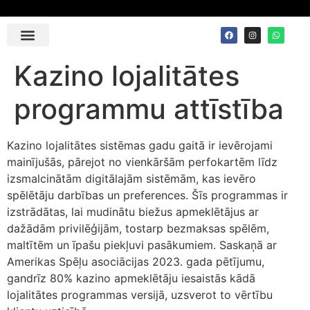
Contact Us
Kazino lojalitātes
programmu attīstība
Kazino lojalitātes sistēmas gadu gaitā ir ievērojami
mainījušās, pārejot no vienkāršām perfokartēm līdz
izsmalcinātām digitālajām sistēmām, kas ievēro
spēlētāju darbības un preferences. Šīs programmas ir
izstrādātas, lai mudinātu biežus apmeklētājus ar
dažādām privilēģijām, tostarp bezmaksas spēlēm,
maltītēm un īpašu piekļuvi pasākumiem. Saskaņā ar
Amerikas Spēļu asociācijas 2023. gada pētījumu,
gandrīz 80% kazino apmeklētāju iesaistās kādā
lojalitātes programmas versijā, uzsverot to vērtību