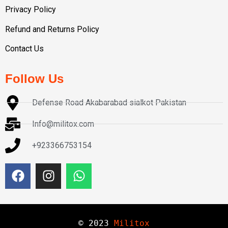
Privacy Policy
Refund and Returns Policy
Contact Us
Follow Us
Defense Road Akabarabad sialkot Pakistan
Info@militox.com
+923366753154
© 
2023
Militox