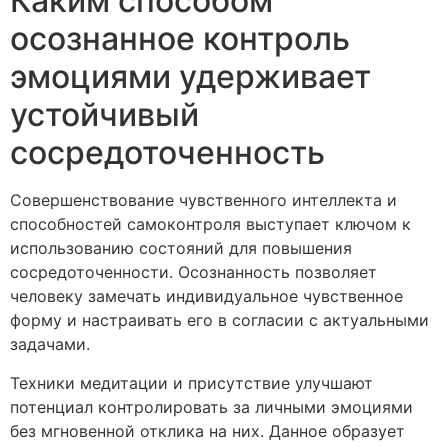
Каким способом
осознанное контроль
эмоциями удерживает
устойчивый
сосредоточенность
Совершенствование чувственного интеллекта и
способностей самоконтроля выступает ключом к
использованию состояний для повышения
сосредоточенности. Осознанность позволяет
человеку замечать индивидуальное чувственное
форму и настраивать его в согласии с актуальными
задачами.
Техники медитации и присутствие улучшают
потенциал контролировать за личными эмоциями
без мгновенной отклика на них. Данное образует