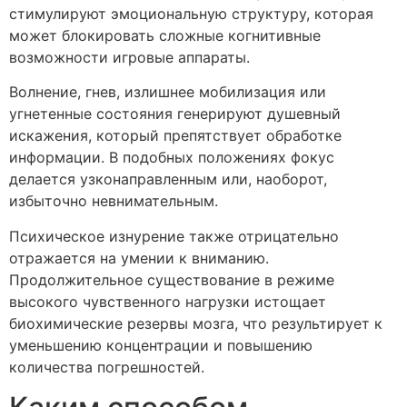
стимулируют эмоциональную структуру, которая
может блокировать сложные когнитивные
возможности игровые аппараты.
Волнение, гнев, излишнее мобилизация или
угнетенные состояния генерируют душевный
искажения, который препятствует обработке
информации. В подобных положениях фокус
делается узконаправленным или, наоборот,
избыточно невнимательным.
Психическое изнурение также отрицательно
отражается на умении к вниманию.
Продолжительное существование в режиме
высокого чувственного нагрузки истощает
биохимические резервы мозга, что результирует к
уменьшению концентрации и повышению
количества погрешностей.