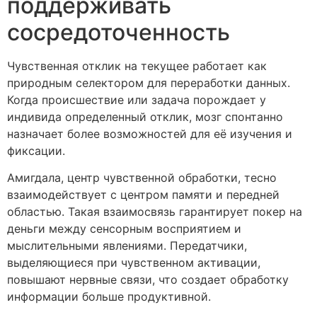
поддерживать
сосредоточенность
Чувственная отклик на текущее работает как
природным селектором для переработки данных.
Когда происшествие или задача порождает у
индивида определенный отклик, мозг спонтанно
назначает более возможностей для её изучения и
фиксации.
Амигдала, центр чувственной обработки, тесно
взаимодействует с центром памяти и передней
областью. Такая взаимосвязь гарантирует покер на
деньги между сенсорным восприятием и
мыслительными явлениями. Передатчики,
выделяющиеся при чувственном активации,
повышают нервные связи, что создает обработку
информации больше продуктивной.