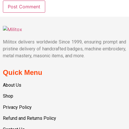
Militox delivers worldwide Since 1999, ensuring prompt and
pristine delivery of handcrafted badges, machine embroidery,
metal mastery, masonic items, and more.
Quick Menu
About Us
Shop
Privacy Policy
Refund and Returns Policy