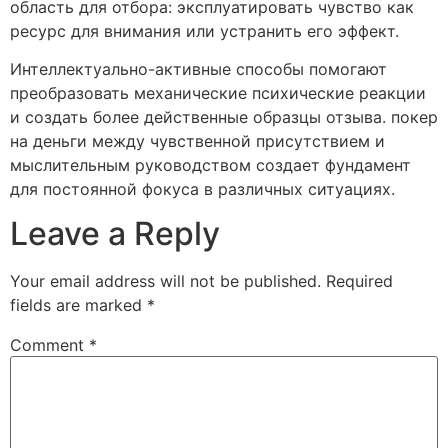
область для отбора: эксплуатировать чувство как
ресурс для внимания или устранить его эффект.
Интеллектуально-активные способы помогают
преобразовать механические психические реакции
и создать более действенные образцы отзыва. покер
на деньги между чувственной присутствием и
мыслительным руководством создает фундамент
для постоянной фокуса в различных ситуациях.
Leave a Reply
Your email address will not be published.
Required
fields are marked
*
Comment
*