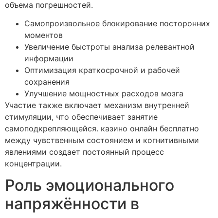
объема погрешностей.
Самопроизвольное блокирование посторонних
моментов
Увеличение быстроты анализа релевантной
информации
Оптимизация краткосрочной и рабочей
сохранения
Улучшение мощностных расходов мозга
Участие также включает механизм внутренней
стимуляции, что обеспечивает занятие
самоподкрепляющейся. казино онлайн бесплатно
между чувственным состоянием и когнитивными
явлениями создает постоянный процесс
концентрации.
Роль эмоционального
напряжённости в