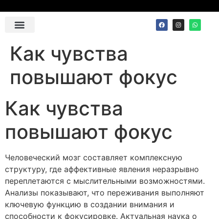
Contact Us
Как чувства
повышают фокус
Как чувства
повышают фокус
Человеческий мозг составляет комплексную
структуру, где аффективные явления неразрывно
переплетаются с мыслительными возможностями.
Анализы показывают, что переживания выполняют
ключевую функцию в создании внимания и
способности к фокусировке. Актуальная наука о