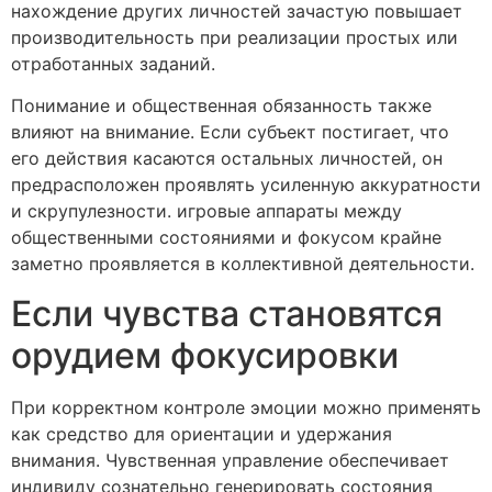
нахождение других личностей зачастую повышает
производительность при реализации простых или
отработанных заданий.
Понимание и общественная обязанность также
влияют на внимание. Если субъект постигает, что
его действия касаются остальных личностей, он
предрасположен проявлять усиленную аккуратности
и скрупулезности. игровые аппараты между
общественными состояниями и фокусом крайне
заметно проявляется в коллективной деятельности.
Если чувства становятся
орудием фокусировки
При корректном контроле эмоции можно применять
как средство для ориентации и удержания
внимания. Чувственная управление обеспечивает
индивиду сознательно генерировать состояния