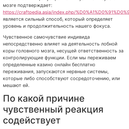
мозге подтверждает:
https://craftpedia.asia/index.php/%D0%A1
является сильный способ, который определяет
уровень и продолжительность нашего фокуса.
Чувственное самочувствие индивида
непосредственно влияет на деятельность лобной
коры головного мозга, несущей ответственность за
контролирующие функции. Если мы переживаем
определенные казино онлайн бесплатно
переживания, запускаются нервные системы,
которые либо способствуют сосредоточению, или
мешают ей.
По какой причине
чувственный реакция
содействует