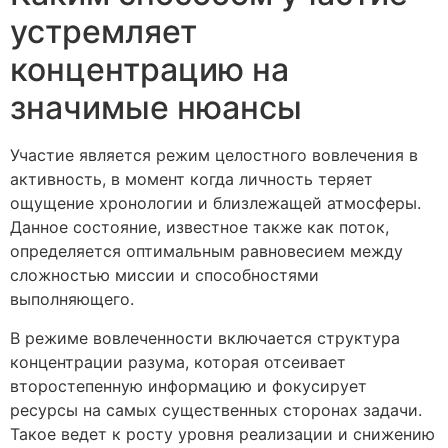
устремляет
концентрацию на
значимые нюансы
Участие является режим целостного вовлечения в
активность, в момент когда личность теряет
ощущение хронологии и близлежащей атмосферы.
Данное состояние, известное также как поток,
определяется оптимальным равновесием между
сложностью миссии и способностями
выполняющего.
В режиме вовлеченности включается структура
концентрации разума, которая отсеивает
второстепенную информацию и фокусирует
ресурсы на самых существенных сторонах задачи.
Такое ведет к росту уровня реализации и снижению