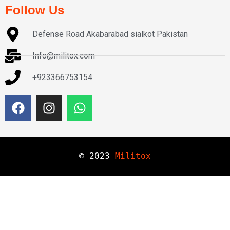
Follow Us
Defense Road Akabarabad sialkot Pakistan
Info@militox.com
+923366753154
© 
2023
Militox