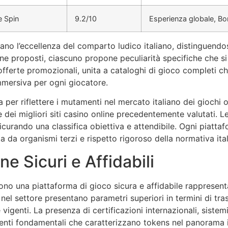
e Spin
9.2/10
Esperienza globale, Bo
ntano l’eccellenza del comparto ludico italiano, distinguend
 online proposti, ciascuno propone peculiarità specifiche che s
e offerte promozionali, unita a cataloghi di gioco completi ch
mmersiva per ogni giocatore.
er riflettere i mutamenti nel mercato italiano dei giochi on
te dei migliori siti casino online precedentemente valutati. 
sicurando una classifica obiettiva e attendibile. Ogni piatta
ta da organismi terzi e rispetto rigoroso della normativa ita
ne Sicuri e Affidabili
dono una piattaforma di gioco sicura e affidabile rappresenta
nel settore presentano parametri superiori in termini di tr
vigenti. La presenza di certificazioni internazionali, sistemi
nti fondamentali che caratterizzano tokens nel panorama it