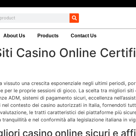
About Us
Products
Contact Us
 Siti Casino Online Certif
ha vissuto una crescita esponenziale negli ultimi periodi, p
per le proprie sessioni di gioco. La scelta tra migliori siti
e ADM, sistemi di pagamento sicuri, eccellenza nell’assiste
nel contesto dei casino autorizzati in Italia, fornendoti tutte
valutazione, le tratti caratteristici dei piattaforme più sicu
ranquillità e nel conformità alla legislazione italiana in vig
ori casino online sicuri e affi