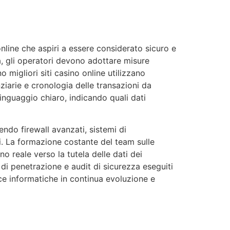
online che aspiri a essere considerato sicuro e
, gli operatori devono adottare misure
 migliori siti casino online utilizzano
ziarie e cronologia delle transazioni da
linguaggio chiaro, indicando quali dati
endo firewall avanzati, sistemi di
ti. La formazione costante del team sulle
o reale verso la tutela delle dati dei
t di penetrazione e audit di sicurezza eseguiti
ce informatiche in continua evoluzione e