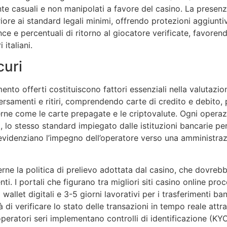
te casuali e non manipolati a favore del casino. La presenza 
e ai standard legali minimi, offrendo protezioni aggiuntive 
e e percentuali di ritorno al giocatore verificate, favorend
italiani.
curi
to offerti costituiscono fattori essenziali nella valutazione
ersamenti e ritiri, comprendendo carte di credito e debito, p
erne come le carte prepagate e le criptovalute. Ogni operaz
 lo stesso standard impiegato dalle istituzioni bancarie per 
e evidenziano l’impegno dell’operatore verso una amministraz
e la politica di prelievo adottata dal casino, che dovrebb
i. I portali che figurano tra migliori siti casino online proc
allet digitali e 3-5 giorni lavorativi per i trasferimenti banc
à di verificare lo stato delle transazioni in tempo reale attr
li operatori seri implementano controlli di identificazione (KY