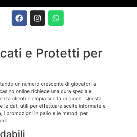
icati e Protetti per
ortando un numero crescente di giocatori a
 casino online richiede una cura speciale,
nza clienti e ampia scelta di giochi. Questa
 le dati utili per effettuare scelte informate e
re, i promozioni in palio e le metodi per
ore.
dabili