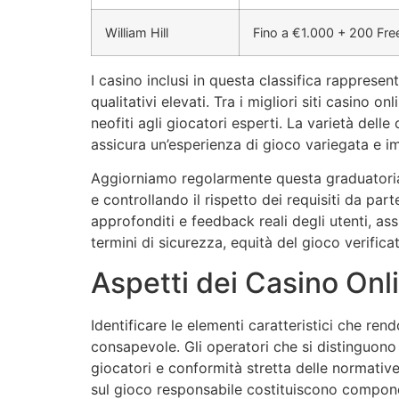
William Hill
Fino a €1.000 + 200 Fre
I casino inclusi in questa classifica rapprese
qualitativi elevati. Tra i migliori siti casino
neofiti agli giocatori esperti. La varietà dell
assicura un’esperienza di gioco variegata e i
Aggiorniamo regolarmente questa graduatoria p
e controllando il rispetto dei requisiti da par
approfonditi e feedback reali degli utenti, as
termini di sicurezza, equità del gioco verifica
Aspetti dei Casino Onli
Identificare le elementi caratteristici che ren
consapevole. Gli operatori che si distinguono 
giocatori e conformità stretta delle normative 
sul gioco responsabile costituiscono compone