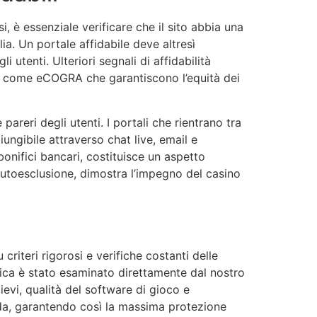
i, è essenziale verificare che il sito abbia una
ia. Un portale affidabile deve altresì
 utenti. Ulteriori segnali di affidabilità
terzi come eCOGRA che garantiscono l’equità dei
areri degli utenti. I portali che rientrano tra
iungibile attraverso chat live, email e
bonifici bancari, costituisce un aspetto
i autoesclusione, dimostra l’impegno del casino
 criteri rigorosi e verifiche costanti delle
fica è stato esaminato direttamente dal nostro
ievi, qualità del software di gioco e
ida, garantendo così la massima protezione