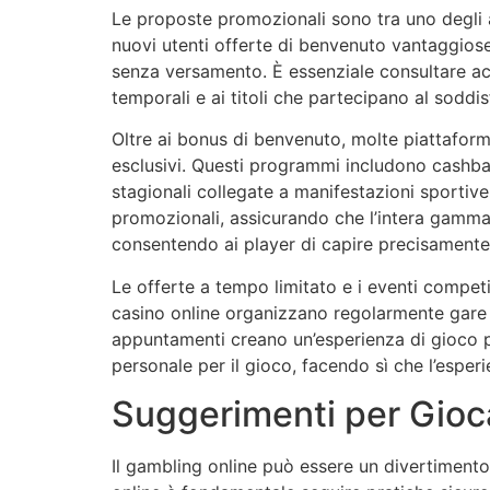
Le proposte promozionali sono tra uno degli a
nuovi utenti offerte di benvenuto vantaggiose c
senza versamento. È essenziale consultare accu
temporali e ai titoli che partecipano al sodd
Oltre ai bonus di benvenuto, molte piattaform
esclusivi. Questi programmi includono cashbac
stagionali collegate a manifestazioni sportive 
promozionali, assicurando che l’intera gamma d
consentendo ai player di capire precisamente 
Le offerte a tempo limitato e i eventi competit
casino online organizzano regolarmente gare s
appuntamenti creano un’esperienza di gioco pi
personale per il gioco, facendo sì che l’esperie
Suggerimenti per Gioc
Il gambling online può essere un divertimento