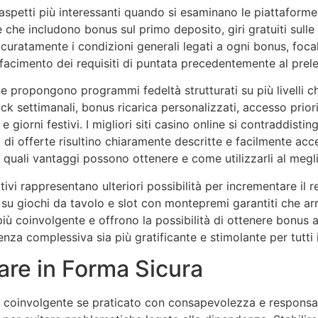
spetti più interessanti quando si esaminano le piattaforme 
he includono bonus sul primo deposito, giri gratuiti sulle sl
ratamente i condizioni generali legati a ogni bonus, focaliz
isfacimento dei requisiti di puntata precedentemente al pr
e propongono programmi fedeltà strutturati su più livelli ch
k settimanali, bonus ricarica personalizzati, accesso prior
e giorni festivi. I migliori siti casino online si contraddis
i offerte risultino chiaramente descritte e facilmente acces
quali vantaggi possono ottenere e come utilizzarli al megli
ivi rappresentano ulteriori possibilità per incrementare il r
u giochi da tavolo e slot con montepremi garantiti che arriv
ù coinvolgente e offrono la possibilità di ottenere bonus 
nza complessiva sia più gratificante e stimolante per tutti i 
are in Forma Sicura
 coinvolgente se praticato con consapevolezza e responsabi