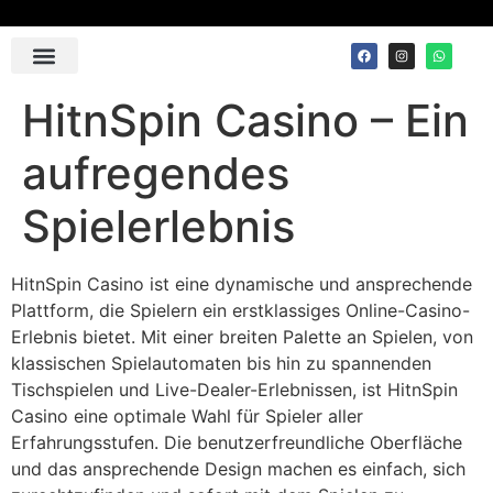
Contact Us
HitnSpin Casino – Ein
aufregendes
Spielerlebnis
HitnSpin Casino ist eine dynamische und ansprechende
Plattform, die Spielern ein erstklassiges Online-Casino-
Erlebnis bietet. Mit einer breiten Palette an Spielen, von
klassischen Spielautomaten bis hin zu spannenden
Tischspielen und Live-Dealer-Erlebnissen, ist HitnSpin
Casino eine optimale Wahl für Spieler aller
Erfahrungsstufen. Die benutzerfreundliche Oberfläche
und das ansprechende Design machen es einfach, sich