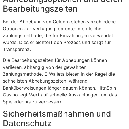
Bearbeitungszeiten
Bei der Abhebung von Geldern stehen verschiedene
Optionen zur Verfügung, darunter die gleiche
Zahlungsmethode, die für Einzahlungen verwendet
wurde. Dies erleichtert den Prozess und sorgt für
Transparenz.
Die Bearbeitungszeiten für Abhebungen können
variieren, abhängig von der gewählten
Zahlungsmethode. E-Wallets bieten in der Regel die
schnellsten Abhebungszeiten, während
Banküberweisungen länger dauern können. HitnSpin
Casino legt Wert auf schnelle Auszahlungen, um das
Spielerlebnis zu verbessern.
Sicherheitsmaßnahmen und
Datenschutz