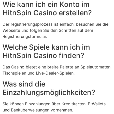
Wie kann ich ein Konto im
HitnSpin Casino erstellen?
Der registrierungsprozess ist einfach; besuchen Sie die
Webseite und folgen Sie den Schritten auf dem
Registrierungsformular.
Welche Spiele kann ich im
HitnSpin Casino finden?
Das Casino bietet eine breite Palette an Spielautomaten,
Tischspielen und Live-Dealer-Spielen.
Was sind die
Einzahlungsmöglichkeiten?
Sie können Einzahlungen über Kreditkarten, E-Wallets
und Banküberweisungen vornehmen.