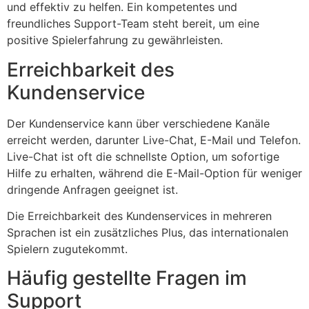
und effektiv zu helfen. Ein kompetentes und
freundliches Support-Team steht bereit, um eine
positive Spielerfahrung zu gewährleisten.
Erreichbarkeit des
Kundenservice
Der Kundenservice kann über verschiedene Kanäle
erreicht werden, darunter Live-Chat, E-Mail und Telefon.
Live-Chat ist oft die schnellste Option, um sofortige
Hilfe zu erhalten, während die E-Mail-Option für weniger
dringende Anfragen geeignet ist.
Die Erreichbarkeit des Kundenservices in mehreren
Sprachen ist ein zusätzliches Plus, das internationalen
Spielern zugutekommt.
Häufig gestellte Fragen im
Support