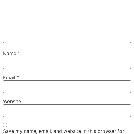
Name
*
Email
*
Website
Save my name, email, and website in this browser for