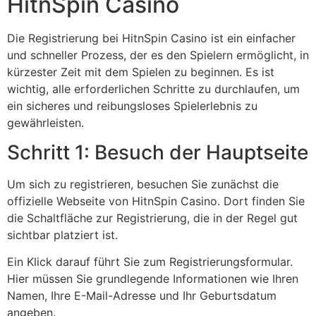
HitnSpin Casino
Die Registrierung bei HitnSpin Casino ist ein einfacher
und schneller Prozess, der es den Spielern ermöglicht, in
kürzester Zeit mit dem Spielen zu beginnen. Es ist
wichtig, alle erforderlichen Schritte zu durchlaufen, um
ein sicheres und reibungsloses Spielerlebnis zu
gewährleisten.
Schritt 1: Besuch der Hauptseite
Um sich zu registrieren, besuchen Sie zunächst die
offizielle Webseite von HitnSpin Casino. Dort finden Sie
die Schaltfläche zur Registrierung, die in der Regel gut
sichtbar platziert ist.
Ein Klick darauf führt Sie zum Registrierungsformular.
Hier müssen Sie grundlegende Informationen wie Ihren
Namen, Ihre E-Mail-Adresse und Ihr Geburtsdatum
angeben.