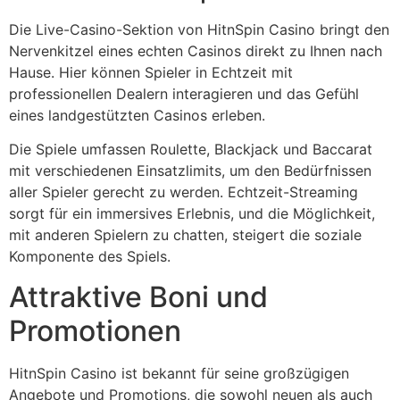
Die Live-Casino-Sektion von HitnSpin Casino bringt den
Nervenkitzel eines echten Casinos direkt zu Ihnen nach
Hause. Hier können Spieler in Echtzeit mit
professionellen Dealern interagieren und das Gefühl
eines landgestützten Casinos erleben.
Die Spiele umfassen Roulette, Blackjack und Baccarat
mit verschiedenen Einsatzlimits, um den Bedürfnissen
aller Spieler gerecht zu werden. Echtzeit-Streaming
sorgt für ein immersives Erlebnis, und die Möglichkeit,
mit anderen Spielern zu chatten, steigert die soziale
Komponente des Spiels.
Attraktive Boni und
Promotionen
HitnSpin Casino ist bekannt für seine großzügigen
Angebote und Promotions, die sowohl neuen als auch