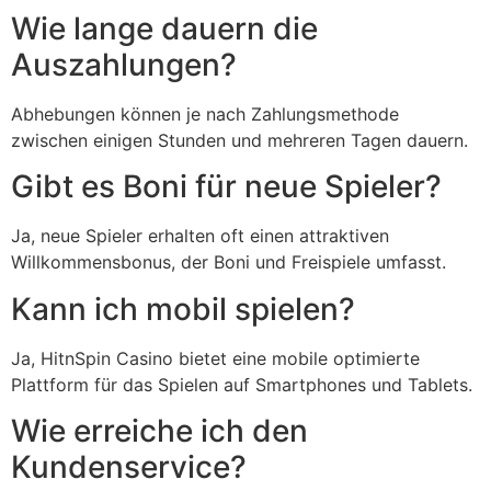
Wie lange dauern die
Auszahlungen?
Abhebungen können je nach Zahlungsmethode
zwischen einigen Stunden und mehreren Tagen dauern.
Gibt es Boni für neue Spieler?
Ja, neue Spieler erhalten oft einen attraktiven
Willkommensbonus, der Boni und Freispiele umfasst.
Kann ich mobil spielen?
Ja, HitnSpin Casino bietet eine mobile optimierte
Plattform für das Spielen auf Smartphones und Tablets.
Wie erreiche ich den
Kundenservice?