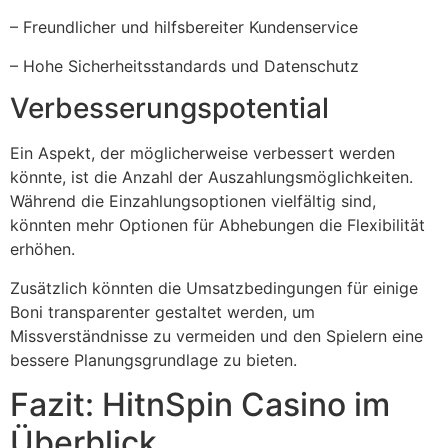
– Freundlicher und hilfsbereiter Kundenservice
– Hohe Sicherheitsstandards und Datenschutz
Verbesserungspotential
Ein Aspekt, der möglicherweise verbessert werden
könnte, ist die Anzahl der Auszahlungsmöglichkeiten.
Während die Einzahlungsoptionen vielfältig sind,
könnten mehr Optionen für Abhebungen die Flexibilität
erhöhen.
Zusätzlich könnten die Umsatzbedingungen für einige
Boni transparenter gestaltet werden, um
Missverständnisse zu vermeiden und den Spielern eine
bessere Planungsgrundlage zu bieten.
Fazit: HitnSpin Casino im
Überblick