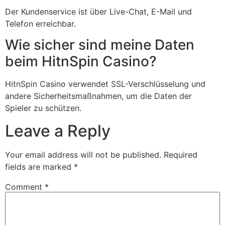
Der Kundenservice ist über Live-Chat, E-Mail und
Telefon erreichbar.
Wie sicher sind meine Daten
beim HitnSpin Casino?
HitnSpin Casino verwendet SSL-Verschlüsselung und
andere Sicherheitsmaßnahmen, um die Daten der
Spieler zu schützen.
Leave a Reply
Your email address will not be published.
Required
fields are marked
*
Comment
*