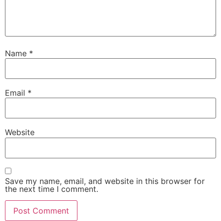
Name
*
Email
*
Website
Save my name, email, and website in this browser for
the next time I comment.