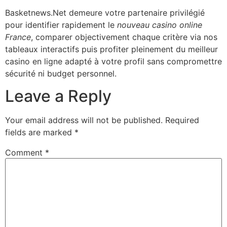
Basketnews.Net demeure votre partenaire privilégié
pour identifier rapidement le
nouveau casino online
France
, comparer objectivement chaque critère via nos
tableaux interactifs puis profiter pleinement du meilleur
casino en ligne adapté à votre profil sans compromettre
sécurité ni budget personnel.
Leave a Reply
Your email address will not be published.
Required
fields are marked
*
Comment
*