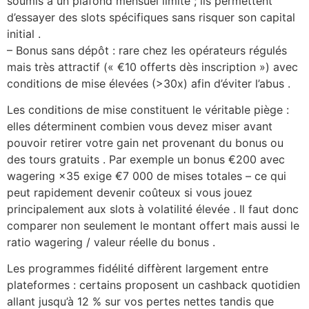
soumis à un plafond mensuel limité ; ils permettent
d’essayer des slots spécifiques sans risquer son capital
initial .
– Bonus sans dépôt : rare chez les opérateurs régulés
mais très attractif (« €10 offerts dès inscription ») avec
conditions de mise élevées (>30x) afin d’éviter l’abus .
Les conditions de mise constituent le véritable piège :
elles déterminent combien vous devez miser avant
pouvoir retirer votre gain net provenant du bonus ou
des tours gratuits . Par exemple un bonus €200 avec
wagering ×35 exige €7 000 de mises totales – ce qui
peut rapidement devenir coûteux si vous jouez
principalement aux slots à volatilité élevée . Il faut donc
comparer non seulement le montant offert mais aussi le
ratio wagering / valeur réelle du bonus .
Les programmes fidélité diffèrent largement entre
plateformes : certains proposent un cashback quotidien
allant jusqu’à 12 % sur vos pertes nettes tandis que