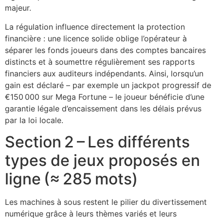
majeur.
La régulation influence directement la protection
financière : une licence solide oblige l’opérateur à
séparer les fonds joueurs dans des comptes bancaires
distincts et à soumettre régulièrement ses rapports
financiers aux auditeurs indépendants. Ainsi, lorsqu’un
gain est déclaré – par exemple un jackpot progressif de
€150 000 sur Mega Fortune – le joueur bénéficie d’une
garantie légale d’encaissement dans les délais prévus
par la loi locale.
Section 2 – Les différents
types de jeux proposés en
ligne (≈ 285 mots)
Les machines à sous restent le pilier du divertissement
numérique grâce à leurs thèmes variés et leurs