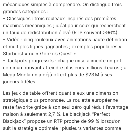
mécaniques simples à comprendre. On distingue trois
grandes catégories :
– Classiques : trois rouleaux inspirés des premières
machines mécaniques ; idéal pour ceux qui recherchent
un taux de redistribution élevé (RTP souvent >96%).
– Vidéo : cinq rouleaux avec animations haute définition
et multiples lignes gagnantes ; exemples populaires «
Starburst » ou « Gonzo’s Quest ».
– Jackpots progressifs : chaque mise alimente un pot
commun pouvant atteindre plusieurs millions d’euros ; «
Mega Moolah » a déjà offert plus de $23 M à ses
joueurs fidèles.
Les jeux de table offrent quant à eux une dimension
stratégique plus prononcée. La roulette européenne
reste favorite grâce à son seul zéro qui réduit l’avantage
maison à seulement 2,7 %. Le blackjack “Perfect
Blackjack” propose un RTP proche de 99 % lorsqu’on
suit la stratégie optimale ; plusieurs variantes comme