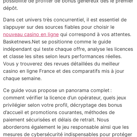
possibilité de profiter de bonus généreux dès le premier
dépôt.
Dans cet univers très concurrentiel, il est essentiel de
s’appuyer sur des sources fiables pour choisir le
nouveau casino en ligne
qui correspond à vos attentes.
Basketnews.Net se positionne comme le guide
indépendant qui teste chaque offre, analyse les licences
et classe les sites selon leurs performances réelles.
Vous y trouverez des revues détaillées du meilleur
casino en ligne France et des comparatifs mis à jour
chaque semaine.
Ce guide vous propose un panorama complet :
comment vérifier la licence d’un opérateur, quels jeux
privilégier selon votre profil, décryptage des bonus
d’accueil et promotions courantes, méthodes de
paiement sécurisées et délais de retrait. Nous
aborderons également le jeu responsable ainsi que les
mesures de cybersécurité indispensables pour protéger