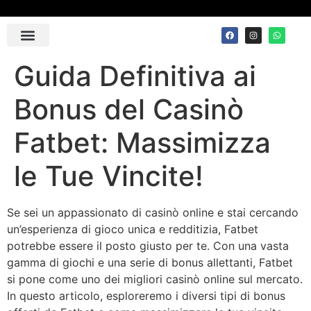
Contact Us
Guida Definitiva ai
Bonus del Casinò
Fatbet: Massimizza
le Tue Vincite!
Se sei un appassionato di casinò online e stai cercando
un’esperienza di gioco unica e redditizia, Fatbet
potrebbe essere il posto giusto per te. Con una vasta
gamma di giochi e una serie di bonus allettanti, Fatbet
si pone come uno dei migliori casinò online sul mercato.
In questo articolo, esploreremo i diversi tipi di bonus