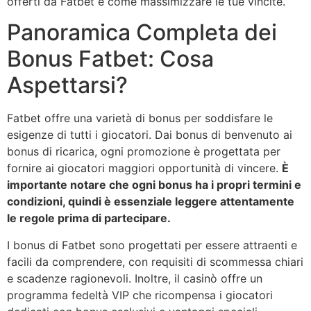
offerti da Fatbet e come massimizzare le tue vincite.
Panoramica Completa dei
Bonus Fatbet: Cosa
Aspettarsi?
Fatbet offre una varietà di bonus per soddisfare le
esigenze di tutti i giocatori. Dai bonus di benvenuto ai
bonus di ricarica, ogni promozione è progettata per
fornire ai giocatori maggiori opportunità di vincere.
È
importante notare che ogni bonus ha i propri termini e
condizioni, quindi è essenziale leggere attentamente
le regole prima di partecipare.
I bonus di Fatbet sono progettati per essere attraenti e
facili da comprendere, con requisiti di scommessa chiari
e scadenze ragionevoli. Inoltre, il casinò offre un
programma fedeltà VIP che ricompensa i giocatori