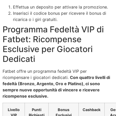
Effettua un deposito per attivare la promozione.
Inserisci il codice bonus per ricevere il bonus di
ricarica o i giri gratuiti.
Programma Fedeltà VIP di
Fatbet: Ricompense
Esclusive per Giocatori
Dedicati
Fatbet offre un programma fedeltà VIP per
ricompensare i giocatori dedicati.
Con quattro livelli di
fedeltà (Bronzo, Argento, Oro e Platino), ci sono
sempre nuove opportunità di vincere e ricevere
ricompense esclusive.
Livello
Punti
Bonus
Cashback
Ge
VIP
Richiesti
Esclusivi
Ac