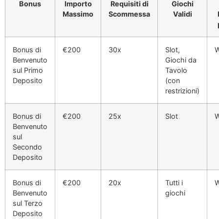
Bonus
Importo
Requisiti di
Giochi
Massimo
Scommessa
Validi
Bonus di
€200
30x
Slot,
Benvenuto
Giochi da
sul Primo
Tavolo
Deposito
(con
restrizioni)
Bonus di
€200
25x
Slot
Benvenuto
sul
Secondo
Deposito
Bonus di
€200
20x
Tutti i
Benvenuto
giochi
sul Terzo
Deposito