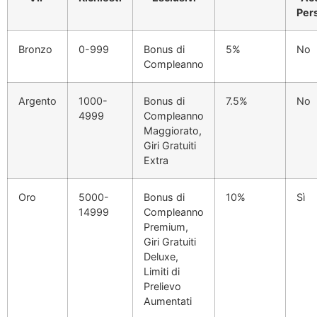
Per
Bronzo
0-999
Bonus di
5%
No
Compleanno
Argento
1000-
Bonus di
7.5%
No
4999
Compleanno
Maggiorato,
Giri Gratuiti
Extra
Oro
5000-
Bonus di
10%
Sì
14999
Compleanno
Premium,
Giri Gratuiti
Deluxe,
Limiti di
Prelievo
Aumentati