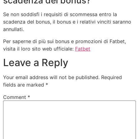
scadenza del bonus?
Se non soddisfi i requisiti di scommessa entro la
scadenza del bonus, il bonus e i relativi vinciti saranno
annullati.
Per saperne di più sui bonus e promozioni di Fatbet,
visita il loro sito web ufficiale:
Fatbet
Leave a Reply
Your email address will not be published.
Required
fields are marked
*
Comment
*