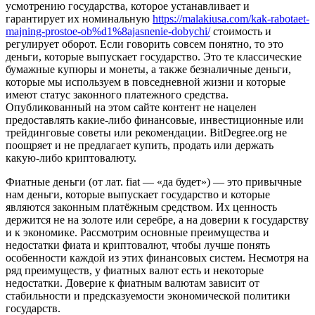
усмотрению государства, которое устанавливает и
гарантирует их номинальную
https://malakiusa.com/kak-rabotaet-
majning-prostoe-ob%d1%8ajasnenie-dobychi/
стоимость и
регулирует оборот. Если говорить совсем понятно, то это
деньги, которые выпускает государство. Это те классические
бумажные купюры и монеты, а также безналичные деньги,
которые мы используем в повседневной жизни и которые
имеют статус законного платежного средства.
Опубликованный на этом сайте контент не нацелен
предоставлять какие-либо финансовые, инвестиционные или
трейдинговые советы или рекомендации. BitDegree.org не
поощряет и не предлагает купить, продать или держать
какую-либо криптовалюту.
Фиатные деньги (от лат. fiat — «да будет») — это привычные
нам деньги, которые выпускает государство и которые
являются законным платёжным средством. Их ценность
держится не на золоте или серебре, а на доверии к государству
и к экономике. Рассмотрим основные преимущества и
недостатки фиата и криптовалют, чтобы лучше понять
особенности каждой из этих финансовых систем. Несмотря на
ряд преимуществ, у фиатных валют есть и некоторые
недостатки. Доверие к фиатным валютам зависит от
стабильности и предсказуемости экономической политики
государств.