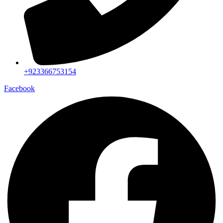
+923366753154
Facebook