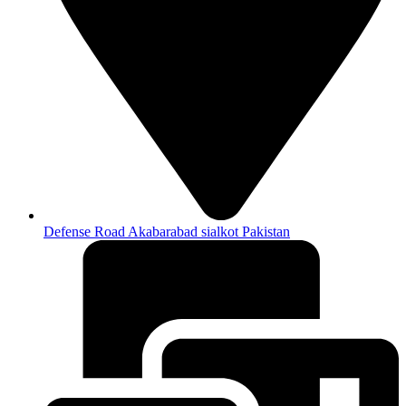
Defense Road Akabarabad sialkot Pakistan