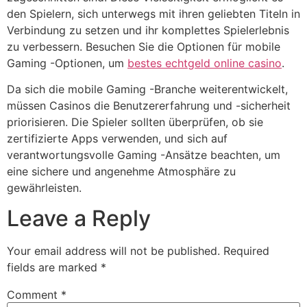
den Spielern, sich unterwegs mit ihren geliebten Titeln in
Verbindung zu setzen und ihr komplettes Spielerlebnis
zu verbessern. Besuchen Sie die Optionen für mobile
Gaming -Optionen, um
bestes echtgeld online casino
.
Da sich die mobile Gaming -Branche weiterentwickelt,
müssen Casinos die Benutzererfahrung und -sicherheit
priorisieren. Die Spieler sollten überprüfen, ob sie
zertifizierte Apps verwenden, und sich auf
verantwortungsvolle Gaming -Ansätze beachten, um
eine sichere und angenehme Atmosphäre zu
gewährleisten.
Leave a Reply
Your email address will not be published.
Required
fields are marked
*
Comment
*