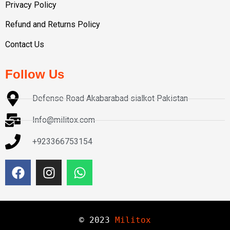
Privacy Policy
Refund and Returns Policy
Contact Us
Follow Us
Defense Road Akabarabad sialkot Pakistan
Info@militox.com
+923366753154
© 
2023
Militox