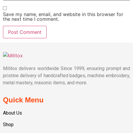
Save my name, email, and website in this browser for
the next time I comment.
Militox delivers worldwide Since 1999, ensuring prompt and
pristine delivery of handcrafted badges, machine embroidery,
metal mastery, masonic items, and more.
Quick Menu
About Us
Shop