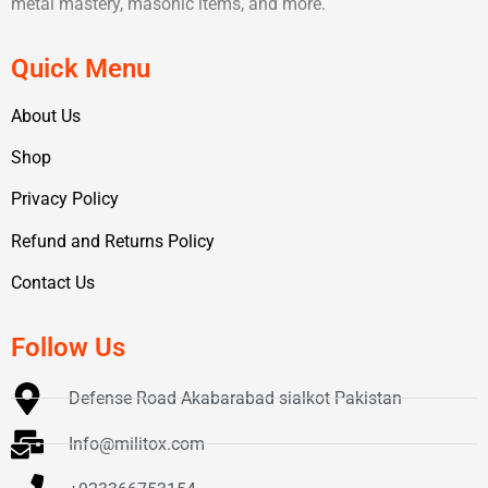
metal mastery, masonic items, and more.
Quick Menu
About Us
Shop
Privacy Policy
Refund and Returns Policy
Contact Us
Follow Us
Defense Road Akabarabad sialkot Pakistan
Info@militox.com