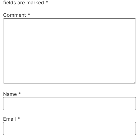
fields are marked
*
Comment
*
Name
*
Email
*