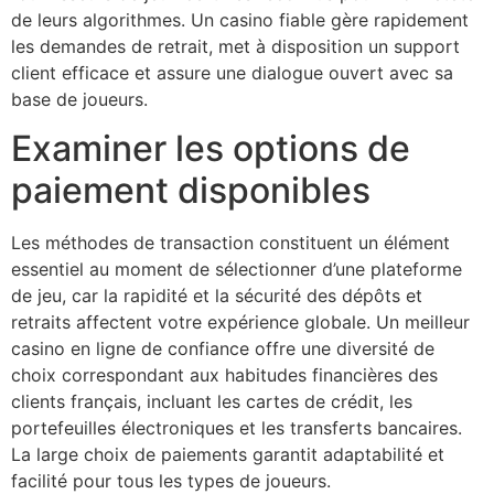
de leurs algorithmes. Un casino fiable gère rapidement
les demandes de retrait, met à disposition un support
client efficace et assure une dialogue ouvert avec sa
base de joueurs.
Examiner les options de
paiement disponibles
Les méthodes de transaction constituent un élément
essentiel au moment de sélectionner d’une plateforme
de jeu, car la rapidité et la sécurité des dépôts et
retraits affectent votre expérience globale. Un meilleur
casino en ligne de confiance offre une diversité de
choix correspondant aux habitudes financières des
clients français, incluant les cartes de crédit, les
portefeuilles électroniques et les transferts bancaires.
La large choix de paiements garantit adaptabilité et
facilité pour tous les types de joueurs.