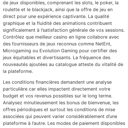
de jeux disponibles, comprenant les slots, le poker, la
roulette et le blackjack, ainsi que la offre de jeu en
direct pour une expérience captivante. La qualité
graphique et la fluidité des animations contribuent
significalement à l’satisfaction générale de vos sessions.
Contrôlez que meilleur casino en ligne collabore avec
des fournisseurs de jeux reconnus comme NetEnt,
Microgaming ou Evolution Gaming pour certifier des
jeux équitables et divertissants. La fréquence des
nouveautés ajoutées au catalogue atteste du vitalité de
la plateforme.
Les conditions financières demandent une analyse
particulière car elles impactent directement votre
budget et vos revenus possibles sur le long terme.
Analysez minutieusement les bonus de bienvenue, les
offres périodiques et surtout les conditions de mise
associées qui peuvent varier considérablement d’une
plateforme à l’autre. Les modes de paiement disponibles