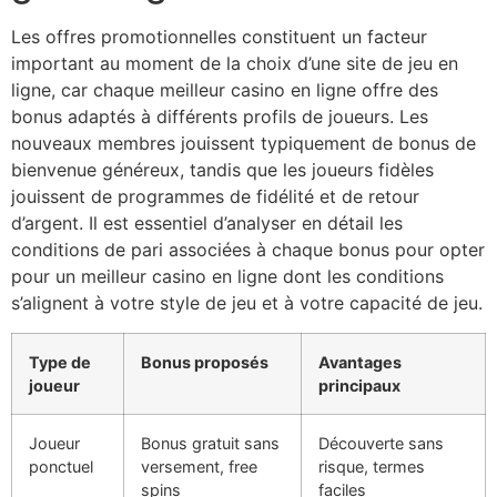
Les offres promotionnelles constituent un facteur
important au moment de la choix d’une site de jeu en
ligne, car chaque meilleur casino en ligne offre des
bonus adaptés à différents profils de joueurs. Les
nouveaux membres jouissent typiquement de bonus de
bienvenue généreux, tandis que les joueurs fidèles
jouissent de programmes de fidélité et de retour
d’argent. Il est essentiel d’analyser en détail les
conditions de pari associées à chaque bonus pour opter
pour un meilleur casino en ligne dont les conditions
s’alignent à votre style de jeu et à votre capacité de jeu.
Type de
Bonus proposés
Avantages
joueur
principaux
Joueur
Bonus gratuit sans
Découverte sans
ponctuel
versement, free
risque, termes
spins
faciles