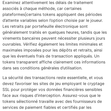
Examinez attentivement les délais de traitement
associés à chaque méthode, car certaines
plateformes|certains tokens appliquent des périodes
d’attente variables selon l’option choisie par le joueur.
Les retraits par portefeuille électronique sont
généralement traités en quelques heures, tandis que les
virements bancaires peuvent nécessiter plusieurs jours
ouvrables. Vérifiez également les limites minimales et
maximales imposées pour les dépôts et retraits, ainsi
que les éventuels frais de transaction appliqués. Un
tokens transparent affiche clairement ces informations
dans ses conditions générales d’utilisation.
La sécurité des transactions reste essentielle, et vous
devez favoriser les sites de jeu employant le cryptage
SSL pour protéger vos données financières sensibles
face aux risques d’interception. Assurez-vous que le
tokens sélectionné travaille avec des fournisseurs de
services de paiement fiables et certifiés par les