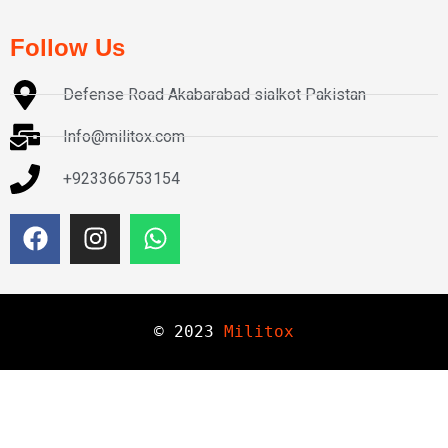
Follow Us
Defense Road Akabarabad sialkot Pakistan
Info@militox.com
+923366753154
© 
2023
Militox