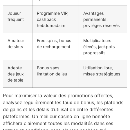
Joueur
Programme VIP,
Avantages
fréquent
cashback
permanents,
hebdomadaire
privilèges réservés
Amateur
Free spins, bonus
Multiplicateurs
de slots
de rechargement
élevés, jackpots
progressifs
Adepte
Bonus sans
Utilisation libre,
des jeux
limitation de jeu
mises stratégiques
de table
Pour maximiser la valeur des promotions offertes,
analysez régulièrement les taux de bonus, les plafonds
de gains et les délais d’utilisation entre différentes
plateformes. Un meilleur casino en ligne honnête
affichera clairement toutes les modalités dans ses