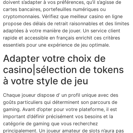
doivent s’adapter à vos préférences, qu’il s’agisse de
cartes bancaires, portefeuilles numériques ou
cryptomonnaies. Vérifiez que meilleur casino en ligne
propose des délais de retrait raisonnables et des limites
adaptées à votre manière de jouer. Un service client
rapide et accessible en français enrichit ces critères
essentiels pour une expérience de jeu optimale.
Adapter votre choix de
casino|sélection de tokens
à votre style de jeu
Chaque joueur dispose d’ un profil unique avec des
goûts particuliers qui déterminent son parcours de
gaming. Avant d’opter pour votre plateforme, il est
important d’définir précisément vos besoins et la
catégorie de gaming que vous recherchez
principalement. Un joueur amateur de slots n’aura pas