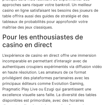
approches sans risquer votre bankroll. Un meilleur
casino en ligne satisfaisant les besoins des joueurs de
table offrira aussi des guides de stratégie et des
tableaux de probabilités pour approfondir votre
maîtrise des jeux classiques.
Pour les enthousiastes de
casino en direct
L’expérience de casino en direct offre une immersion
incomparable en permettant d’interagir avec de
authentiques croupiers expérimentés via diffusion vidéo
en haute résolution. Les amateurs de ce format
privilégient des plateformes partenaires avec les
principaux éditeurs comme Evolution Gaming,
Pragmatic Play Live ou Ezugi qui garantissent une
excellence visuelle sans faille. La diversité des tables
disponibles est primordiale, avec des horaires