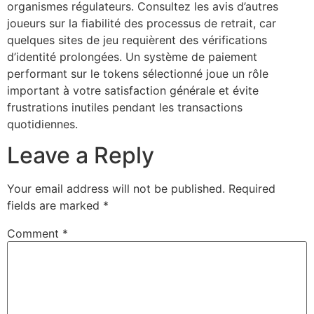
organismes régulateurs. Consultez les avis d’autres
joueurs sur la fiabilité des processus de retrait, car
quelques sites de jeu requièrent des vérifications
d’identité prolongées. Un système de paiement
performant sur le tokens sélectionné joue un rôle
important à votre satisfaction générale et évite
frustrations inutiles pendant les transactions
quotidiennes.
Leave a Reply
Your email address will not be published.
Required
fields are marked
*
Comment
*