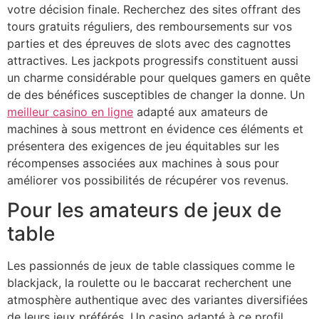
votre décision finale. Recherchez des sites offrant des
tours gratuits réguliers, des remboursements sur vos
parties et des épreuves de slots avec des cagnottes
attractives. Les jackpots progressifs constituent aussi
un charme considérable pour quelques gamers en quête
de des bénéfices susceptibles de changer la donne. Un
meilleur casino en ligne
adapté aux amateurs de
machines à sous mettront en évidence ces éléments et
présentera des exigences de jeu équitables sur les
récompenses associées aux machines à sous pour
améliorer vos possibilités de récupérer vos revenus.
Pour les amateurs de jeux de
table
Les passionnés de jeux de table classiques comme le
blackjack, la roulette ou le baccarat recherchent une
atmosphère authentique avec des variantes diversifiées
de leurs jeux préférés. Un casino adapté à ce profil