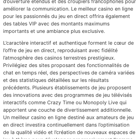
d’ouverture étendus et des croupiers francophones pour
améliorer la communication. Le meilleur casino en ligne
pour les passionnés du jeu en direct offrira également
des tables VIP avec des montants maximums
importants et une ambiance plus exclusive.
L’caractère interactif et authentique forment le cœur de
l’offre de jeu en direct, reproduisant avec fidélité
l’atmosphère des casinos terrestres prestigieux.
Privilégiez des sites proposant des fonctionnalités de
chat en temps réel, des perspectives de caméra variées
et des statistiques détaillées sur les résultats
précédents. Plusieurs établissements de jeu proposent
des innovations avec des programmes de jeu télévisés
interactifs comme Crazy Time ou Monopoly Live qui
apportent une couche de divertissement additionnelle.
Un meilleur casino en ligne destiné aux amateurs de jeu
en direct investira continuellement dans l’optimisation
de la qualité vidéo et l’création de nouveaux espaces de