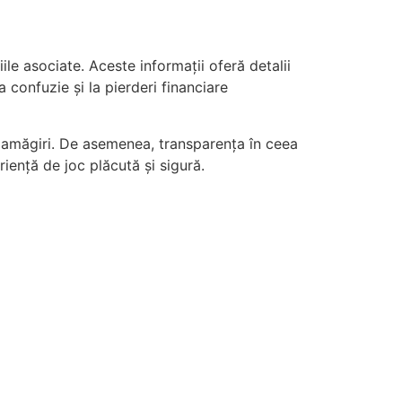
ile asociate. Aceste informații oferă detalii
a confuzie și la pierderi financiare
ezamăgiri. De asemenea, transparența în ceea
iență de joc plăcută și sigură.