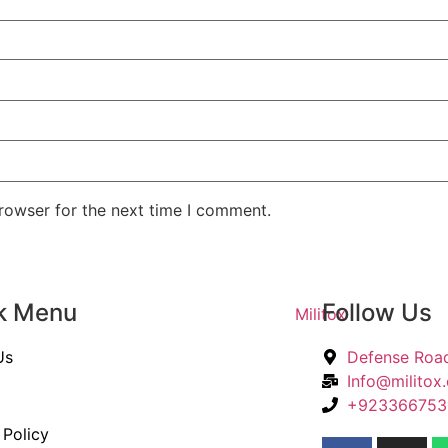
rowser for the next time I comment.
k Menu
Follow Us
Us
Defense Road
Info@militox
+923366753
 Policy