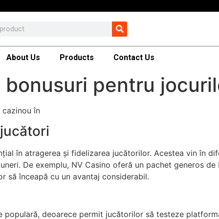
About Us
Products
Contact Us
 bonusuri pentru jocuri
 cazinou în
jucători
al în atragerea și fidelizarea jucătorilor. Acestea vin în di
uneri. De exemplu, NV Casino oferă un pachet generos de bo
or să înceapă cu un avantaj considerabil.
 populară, deoarece permit jucătorilor să testeze platforma f