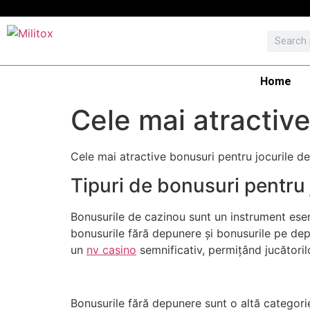
Home
Cele mai atractive
Cele mai atractive bonusuri pentru jocurile de
Tipuri de bonusuri pentru 
Bonusurile de cazinou sunt un instrument esenți
bonusurile fără depunere și bonusurile pe dep
un
nv casino
semnificativ, permițând jucătoril
Bonusurile fără depunere sunt o altă categorie