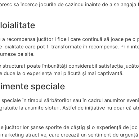
resc să încerce jocurile de cazinou înainte de a se angaja 
loialitate
u a recompensa jucătorii fideli care continuă să joace pe o
 loialitate care pot fi transformate în recompense. Prin inte
turneze pe site.
structurat poate îmbunătăți considerabil satisfacția jucători
 duce la o experiență mai plăcută și mai captivantă.
nimente speciale
speciale în timpul sărbătorilor sau în cadrul anumitor even
ratuite la anumite sloturi. Astfel de inițiative nu doar că at
 jucătorilor șanse sporite de câștig și o experiență de jo
marketing atractive, care creează un sentiment de urgență ș