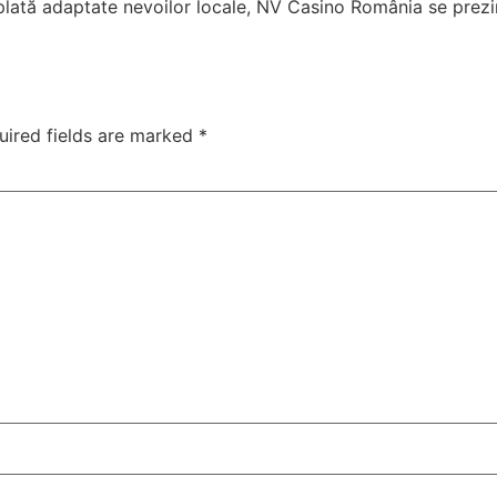
plată adaptate nevoilor locale, NV Casino România se prezi
uired fields are marked
*