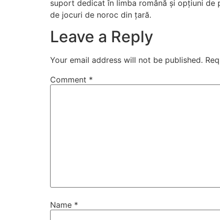
suport dedicat în limba română și opțiuni de 
de jocuri de noroc din țară.
Leave a Reply
Your email address will not be published.
Req
Comment
*
Name
*