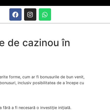
le de cazinou în
ferite forme, cum ar fi bonusurile de bun venit,
nusuri, inclusiv posibilitatea de a începe cu
ără a fi necesară o investiție inițială.