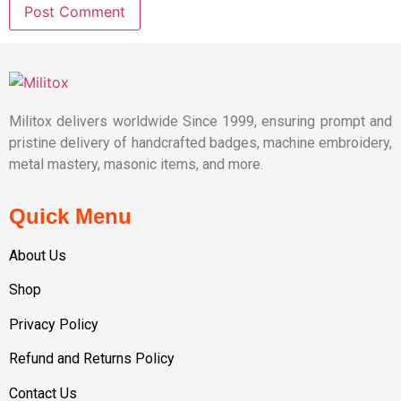
Militox delivers worldwide Since 1999, ensuring prompt and
pristine delivery of handcrafted badges, machine embroidery,
metal mastery, masonic items, and more.
Quick Menu
About Us
Shop
Privacy Policy
Refund and Returns Policy
Contact Us