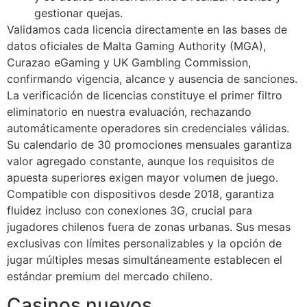
gestionar quejas.
Validamos cada licencia directamente en las bases de
datos oficiales de Malta Gaming Authority (MGA),
Curazao eGaming y UK Gambling Commission,
confirmando vigencia, alcance y ausencia de sanciones.
La verificación de licencias constituye el primer filtro
eliminatorio en nuestra evaluación, rechazando
automáticamente operadores sin credenciales válidas.
Su calendario de 30 promociones mensuales garantiza
valor agregado constante, aunque los requisitos de
apuesta superiores exigen mayor volumen de juego.
Compatible con dispositivos desde 2018, garantiza
fluidez incluso con conexiones 3G, crucial para
jugadores chilenos fuera de zonas urbanas. Sus mesas
exclusivas con límites personalizables y la opción de
jugar múltiples mesas simultáneamente establecen el
estándar premium del mercado chileno.
Casinos nuevos