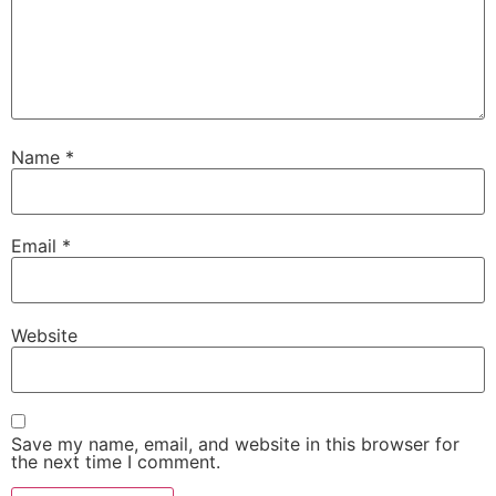
Name
*
Email
*
Website
Save my name, email, and website in this browser for
the next time I comment.