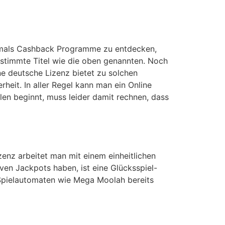
oftmals Cashback Programme zu entdecken,
estimmte Titel wie die oben genannten. Noch
ne deutsche Lizenz bietet zu solchen
rheit. In aller Regel kann man ein Online
len beginnt, muss leider damit rechnen, dass
enz arbeitet man mit einem einheitlichen
ven Jackpots haben, ist eine Glücksspiel-
n Spielautomaten wie Mega Moolah bereits