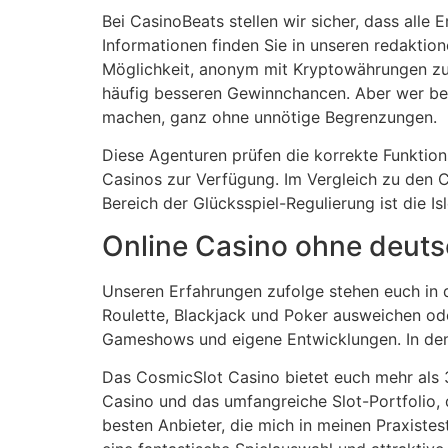
Bei CasinoBeats stellen wir sicher, dass alle
Informationen finden Sie in unseren redaktione
Möglichkeit, anonym mit Kryptowährungen zu s
häufig besseren Gewinnchancen. Aber wer bewu
machen, ganz ohne unnötige Begrenzungen.
Diese Agenturen prüfen die korrekte Funktio
Casinos zur Verfügung. Im Vergleich zu den 
Bereich der Glücksspiel-Regulierung ist die 
Online Casino ohne deutsc
Unseren Erfahrungen zufolge stehen euch in d
Roulette, Blackjack und Poker ausweichen oder
Gameshows und eigene Entwicklungen. In den
Das CosmicSlot Casino bietet euch mehr als 
Casino und das umfangreiche Slot-Portfolio, 
besten Anbieter, die mich in meinen Praxiste