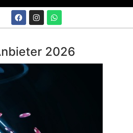
Anbieter 2026