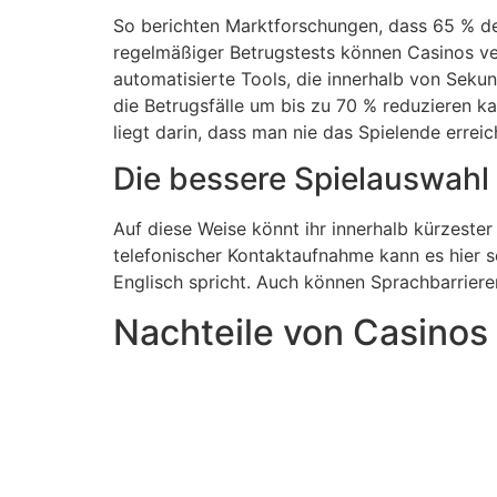
So berichten Marktforschungen, dass 65 % der
regelmäßiger Betrugstests können Casinos ver
automatisierte Tools, die innerhalb von Seku
die Betrugsfälle um bis zu 70 % reduzieren kan
liegt darin, dass man nie das Spielende erreic
Die bessere Spielauswahl
Auf diese Weise könnt ihr innerhalb kürzeste
telefonischer Kontaktaufnahme kann es hier s
Englisch spricht. Auch können Sprachbarrieren
Nachteile von Casinos