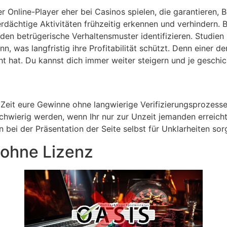
 Online-Player eher bei Casinos spielen, die garantieren, 
dächtige Aktivitäten frühzeitig erkennen und verhindern. B
nden betrügerische Verhaltensmuster identifizieren. Studie
n, was langfristig ihre Profitabilität schützt. Denn einer de
ht hat. Du kannst dich immer weiter steigern und je geschic
r Zeit eure Gewinne ohne langwierige Verifizierungsprozess
chwierig werden, wenn Ihr nur zur Unzeit jemanden erreic
 bei der Präsentation der Seite selbst für Unklarheiten sor
 ohne Lizenz