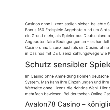
Casinos ohne Lizenz stellen sicher, beliebt
Bonus 150 Freispiele Angebote rund um Slots
ein Grund mehr, als Spieler aus Deutschland 
Angeboten faire Bedingungen an – es handelt si
Casino ohne Lizenz auch als ein Casino ohne 
in Casinos mit DE Lizenz Zahlungswege wie K
Schutz sensibler Spiel
Im Casino ohne Anmeldung können deutsche Sp
System. Man kann Ihre Einzahlungen und Ihre I
Webseite ohne Lizenz die richtige Wahl. Hier
mehrfach bewiesen. Bei deutschen Online Cas
Avalon78 Casino – königli