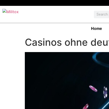
Home
Casinos ohne deut