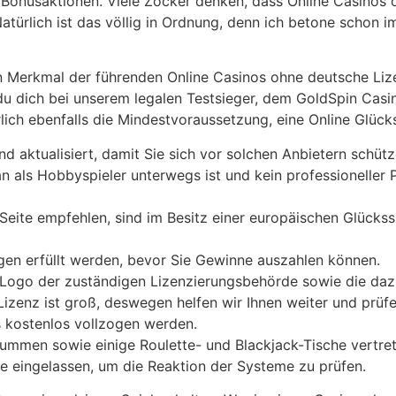
e Bonusaktionen. Viele Zocker denken, dass Online Casinos o
türlich ist das völlig in Ordnung, denn ich betone schon i
n Merkmal der führenden Online Casinos ohne deutsche Liz
du dich bei unserem legalen Testsieger, dem GoldSpin Casin
rlich ebenfalls die Mindestvoraussetzung, eine Online Glück
nd aktualisiert, damit Sie sich vor solchen Anbietern schüt
n als Hobbyspieler unterwegs ist und kein professioneller P
er Seite empfehlen, sind im Besitz einer europäischen Glück
n erfüllt werden, bevor Sie Gewinne auszahlen können.
s Logo der zuständigen Lizenzierungsbehörde sowie die da
zenz ist groß, deswegen helfen wir Ihnen weiter und prüfen
rs kostenlos vollzogen werden.
ummen sowie einige Roulette- und Blackjack-Tische vertret
e eingelassen, um die Reaktion der Systeme zu prüfen.