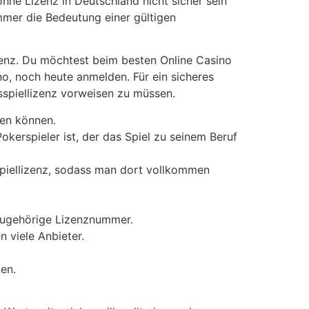
hne Lizenz in Deutschland nicht sicher sein
mmer die Bedeutung einer gültigen
enz. Du möchtest beim besten Online Casino
o, noch heute anmelden. Für ein sicheres
sspiellizenz vorweisen zu müssen.
zen können.
okerspieler ist, der das Spiel zu seinem Beruf
sspiellizenz, sodass man dort vollkommen
zugehörige Lizenznummer.
 viele Anbieter.
en.