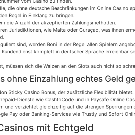
zenznummer vom Casino zu finden.
alle, die ohne deutsche Beschränkungen im Online Casino sp
den Regel in Einklang zu bringen.
em die Anzahl der akzeptierten Zahlungsmethoden.
eren Jurisdiktionen, wie Malta oder Curaçao, was ihnen er
d.
guliert sind, werden Boni in der Regel allen Spielern ang
r Kundendienst komplett in deutscher Sprache erreichbar sei
ibt, müssen sich die Walzen an den Slots auch nicht so schr
s ohne Einzahlung echtes Geld g
Sticky Casino Bonus, der zusätzliche Flexibilität bietet. Se
Prepaid-Dienste wie CashtoCode und in Paysafe Online Casi
nym und verzichtet gleichzeitig auf die strengen Sperrunge
gle Pay oder Banking-Services wie Trustly und Sofort Onli
Casinos mit Echtgeld