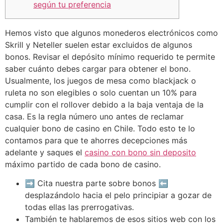
según tu preferencia
Hemos visto que algunos monederos electrónicos como
Skrill y Neteller suelen estar excluidos de algunos
bonos. Revisar el depósito mínimo requerido te permite
saber cuánto debes cargar para obtener el bono.
Usualmente, los juegos de mesa como blackjack o
ruleta no son elegibles o solo cuentan un 10% para
cumplir con el rollover debido a la baja ventaja de la
casa. Es la regla número uno antes de reclamar
cualquier bono de casino en Chile. Todo esto te lo
contamos para que te ahorres decepciones más
adelante y saques el
casino con bono sin deposito
máximo partido de cada bono de casino.
➡ Cita nuestra parte sobre bonos ⬅
desplazándolo hacia el pelo principiar a gozar de
todas ellas las prerrogativas.
También te hablaremos de esos sitios web con los