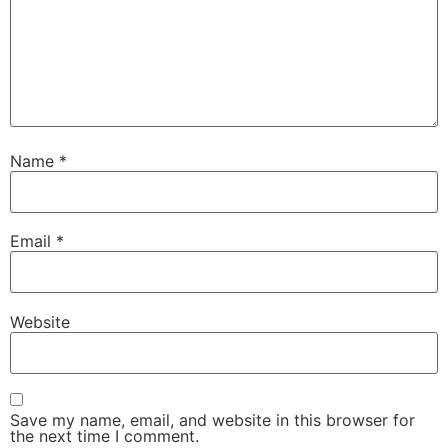
Name
*
Email
*
Website
Save my name, email, and website in this browser for
the next time I comment.