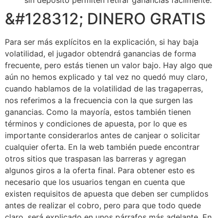
sin depósito permiten retirar ganancias fácilmente.
&#128312; DINERO GRATIS
Para ser más explícitos en la explicación, si hay baja
volatilidad, el jugador obtendrá ganancias de forma
frecuente, pero estás tienen un valor bajo. Hay algo que
aún no hemos explicado y tal vez no quedó muy claro,
cuando hablamos de la volatilidad de las tragaperras,
nos referimos a la frecuencia con la que surgen las
ganancias. Como la mayoría, estos también tienen
términos y condiciones de apuesta, por lo que es
importante considerarlos antes de canjear o solicitar
cualquier oferta. En la web también puede encontrar
otros sitios que traspasan las barreras y agregan
algunos giros a la oferta final. Para obtener esto es
necesario que los usuarios tengan en cuenta que
existen requisitos de apuesta que deben ser cumplidos
antes de realizar el cobro, pero para que todo quede
claro, será explicado en unos párrafos más adelante. En