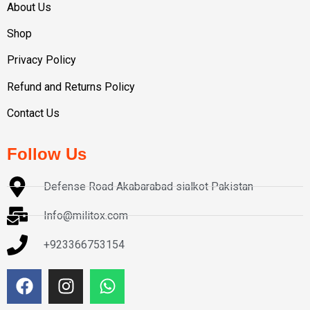
About Us
Shop
Privacy Policy
Refund and Returns Policy
Contact Us
Follow Us
Defense Road Akabarabad sialkot Pakistan
Info@militox.com
+923366753154