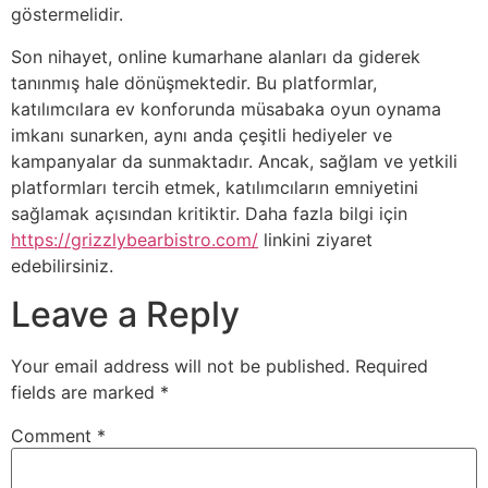
göstermelidir.
Son nihayet, online kumarhane alanları da giderek
tanınmış hale dönüşmektedir. Bu platformlar,
katılımcılara ev konforunda müsabaka oyun oynama
imkanı sunarken, aynı anda çeşitli hediyeler ve
kampanyalar da sunmaktadır. Ancak, sağlam ve yetkili
platformları tercih etmek, katılımcıların emniyetini
sağlamak açısından kritiktir. Daha fazla bilgi için
https://grizzlybearbistro.com/
linkini ziyaret
edebilirsiniz.
Leave a Reply
Your email address will not be published.
Required
fields are marked
*
Comment
*